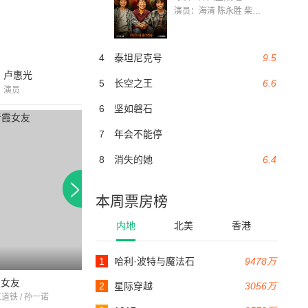
演员：海清 陈永胜 柴烨 王玥婷 万国鹏 美朵达瓦 赵瑞婷 罗解艳 郭莉娜 潘家艳
4
泰坦尼克号
9.5
卢惠光
5
长空之王
6.6
演员
6
坚如磐石
7
年会不能停
8
消失的她
6.4
本周票房榜
内地
北美
香港
1
哈利·波特与魔法石
9478万
100分钟
93分钟
霞女友
人皇伏羲
谈谈心恋恋爱
2
星际穿越
3056万
王道铁 / 孙一诺
谭耀文 / 孙菲菲 / 高虎
张博 / 宋佳 / 方晓鸽