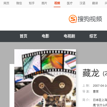
网页
微信
知乎
图片
视频
医疗
汉语
翻译
首页
电影
电视剧
综艺
藏龙
(
上 映：
2007-04-1
导 演：
曹荣
简 介：
日本驻上海
鹰”长什么