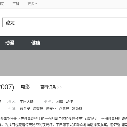
问问
百科
更多
动漫
健康
2007)
电影
百科词条
6
地 区：
中国大陆
类 型：
剧情
动作
主 演：
郭晋安
涂黎曼
谭安业
卢惠光
冯静恩
领事馆平田正夫领事刚得手的一尊明朝年代的夜光杯被“飞鹰”抢走。平田领事只听说过
样。为找回包藏着惊天秘密的夜光杯，平田领事兴师动众地向巡捕房报案，恐吓巡捕房蒲