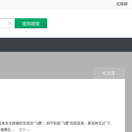
无障碍
分享
来去无踪锄奸惩恶的“飞鹰”，却不知道“飞鹰”到底是谁，更没有见过“飞
勇队...
更多