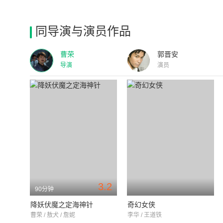
同导演与演员作品
曹荣
郭晋安
导演
演员
3.2
90分钟
降妖伏魔之定海神针
奇幻女侠
曹荣 / 敖犬 / 詹妮
李华 / 王道铁