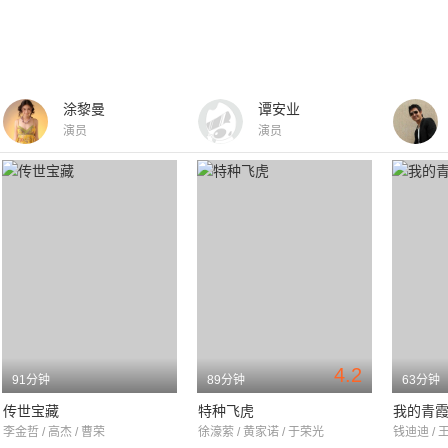
涂黎曼
谭安业
演员
演员
4.2
91分钟
89分钟
63分钟
传世宝藏
特种飞虎
我的青
李金哲 / 高杰 / 曹荣
徐濠萦 / 黄家诺 / 于荣光
钱迪迪 / 