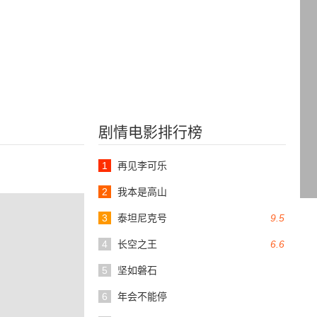
剧情电影排行榜
1
再见李可乐
2
我本是高山
3
泰坦尼克号
9.5
4
长空之王
6.6
5
坚如磐石
6
年会不能停