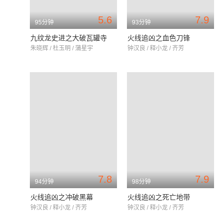
5.6
7.9
95分钟
93分钟
九纹龙史进之大破瓦罐寺
火线追凶之血色刀锋
朱晓辉 / 杜玉明 / 蒲星宇
钟汉良 / 释小龙 / 齐芳
7.8
7.9
94分钟
98分钟
火线追凶之冲破黑幕
火线追凶之死亡地带
钟汉良 / 释小龙 / 齐芳
钟汉良 / 释小龙 / 齐芳