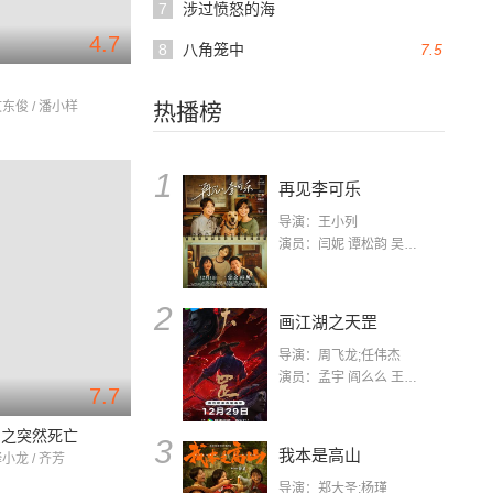
7
涉过愤怒的海
4.7
8
八角笼中
7.5
文东俊 / 潘小样
热播榜
1
再见李可乐
导演：王小列
演员：闫妮 谭松韵 吴京 蒋龙 赵小棠 冯雷 李虎城 平安 小七 小可乐
2
画江湖之天罡
导演：周飞龙;任伟杰
演员：孟宇 阎么么 王凯 郭政建 阎萌萌 杨默 高枫 齐斯伽 刘芊含 马程
7.7
凶之突然死亡
3
我本是高山
释小龙 / 齐芳
导演：郑大圣;杨瑾