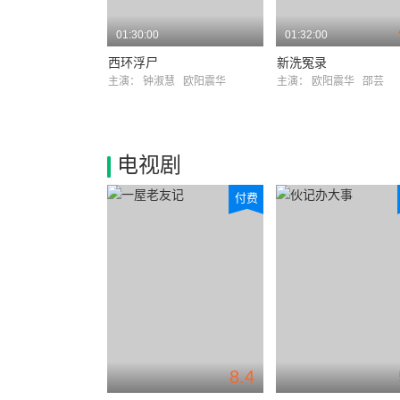
01:30:00
01:32:00
西环浮尸
新洗冤录
主演：
钟淑慧
欧阳震华
主演：
欧阳震华
邵芸
电视剧
付费
8.4