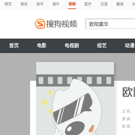
网页
微信
知乎
图片
视频
医疗
汉语
翻译
首页
电影
电视剧
综艺
动漫
欧
又 名：
身 高：
民 族：