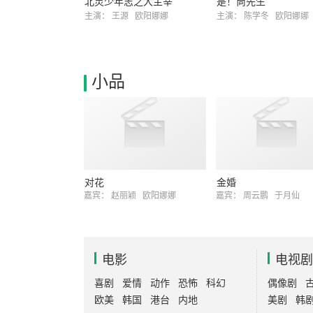
北灵少年志之大主宰
是！尚先生
主演：
王源
欧阳娜娜
主演：
陈学冬
欧阳娜娜
小品
对花
金婚
嘉宾：
赵丽颖
欧阳娜娜
嘉宾：
周云鹏
于月仙
电影
电视剧
喜剧
爱情
动作
恐怖
科幻
偶像剧
欧美
韩国
港台
内地
美剧
韩