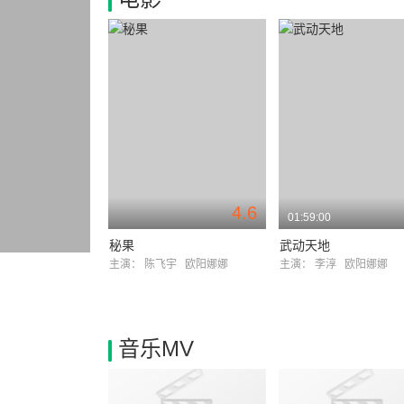
4.6
01:59:00
秘果
武动天地
主演：
陈飞宇
欧阳娜娜
主演：
李淳
欧阳娜娜
音乐MV