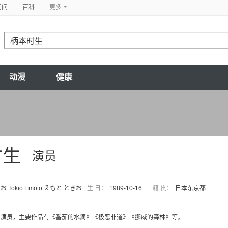
问问
百科
更多
动漫
健康
时生
演员
 Tokio Emoto えもと ときお
生 日：
1989-10-16
籍 贯：
日本东京都
，演员，主要作品有《番茄的水滴》《极恶非道》《挪威的森林》等。