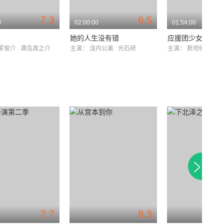
7.3
6.5
0
02:00:00
01:54:00
她的人生没有错
应援团少女
冢俊介
满岛真之介
主演：
泷内公美
光石研
主演：
新垣结衣
内
7.7
8.3