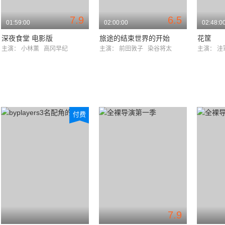
7.9
6.5
01:59:00
02:00:00
02:48:0
深夜食堂 电影版
旅途的结束世界的开始
花筐
主演：
小林薰
高冈早纪
主演：
前田敦子
染谷将太
主演：
洼
付费
7.9