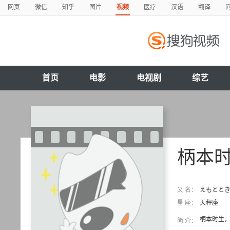
网页
微信
知乎
图片
视频
医疗
汉语
翻译
首页
电影
电视剧
综艺
柄本
又 名：
えもとときお
星 座：
天秤座
柄本时生
简 介：