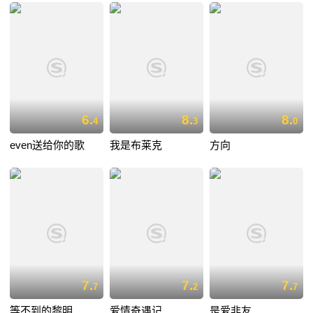
6.
8.
8.
4
3
0
even送给你的歌
我是布莱克
方向
7.
7.
7.
7
2
7
等不到的黎明
爱情奇遇记
是爱非友