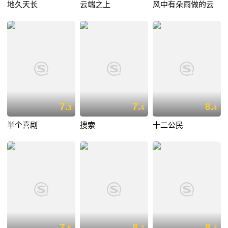
地久天长
云端之上
风中有朵雨做的云
7.
7.
8.
3
4
4
半个喜剧
搜索
十二公民
7.
8.
8.