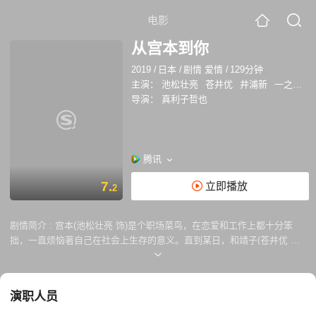
电影
从宫本到你
2019
/
日本
/
剧情 爱情
/
129分钟
主演：
池松壮亮
苍井优
井浦新
一之濑亘
导演：
真利子哲也
腾讯
7.
立即播放
2
剧情简介 :
宫本(池松壮亮 饰)是个职场菜鸟，在恋爱和工作上都十分笨
拙，一直烦恼著自己在社会上生存的意义。直到某日，和靖子(苍井优 饰)
一见锺情后，他的人生终于露出一线曙光，稳定的日子过没多久，却突然
发生了一件大事，彻底的改变了他们，让靖子和宫本的关係降到了冰点，
宫本要如何做才能巩固这份得来不易的爱情呢？
演职人员