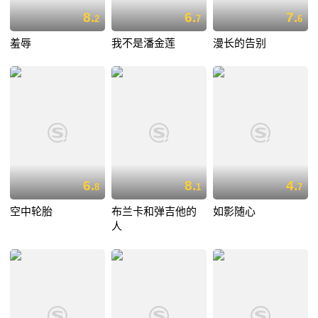
8.
6.
7.
2
7
6
羞辱
我不是潘金莲
漫长的告别
6.
8.
4.
8
1
7
空中轮胎
布兰卡和弹吉他的
如影随心
人