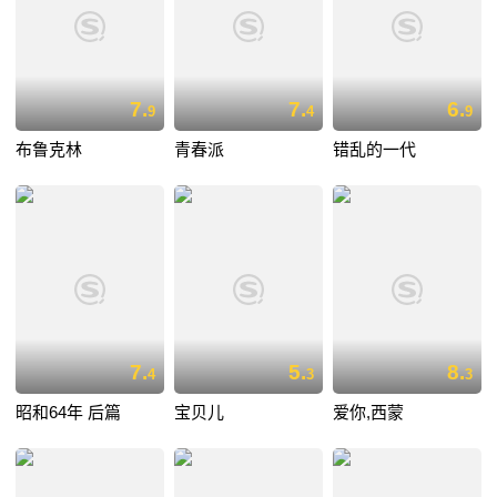
7.
7.
6.
9
4
9
布鲁克林
青春派
错乱的一代
7.
5.
8.
4
3
3
昭和64年 后篇
宝贝儿
爱你,西蒙