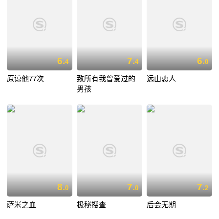
6.
7.
6.
4
4
0
原谅他77次
致所有我曾爱过的
远山恋人
男孩
8.
7.
7.
0
0
2
萨米之血
极秘搜查
后会无期