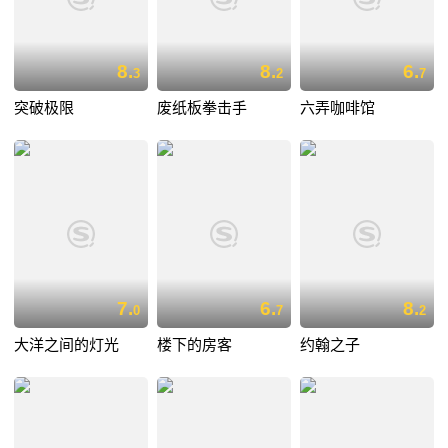
8.
8.
6.
3
2
7
突破极限
废纸板拳击手
六弄咖啡馆
7.
6.
8.
0
7
2
大洋之间的灯光
楼下的房客
约翰之子