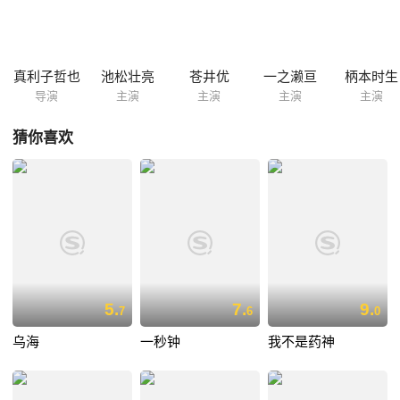
真利子哲也
池松壮亮
苍井优
一之濑亘
柄本时生
导演
主演
主演
主演
主演
猜你喜欢
5.
7.
9.
7
6
0
乌海
一秒钟
我不是药神