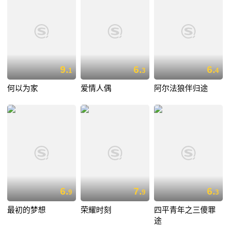
9.
6.
6.
1
3
4
何以为家
爱情人偶
阿尔法狼伴归途
6.
7.
6.
9
9
3
最初的梦想
荣耀时刻
四平青年之三傻罪
途