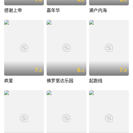
6
2
3
感谢上帝
嘉年华
濑户内海
7.
8.
7.
3
1
9
疯爱
佛罗里达乐园
起跑线