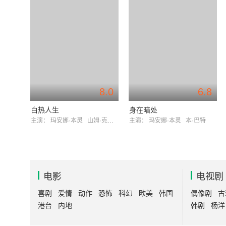
8.0
6.8
白热人生
身在暗处
主演：
玛安娜·本灵
山姆·克拉弗林
主演：
玛安娜·本灵
本·巴特
电影
电视剧
喜剧
爱情
动作
恐怖
科幻
欧美
韩国
偶像剧
古
港台
内地
韩剧
杨洋