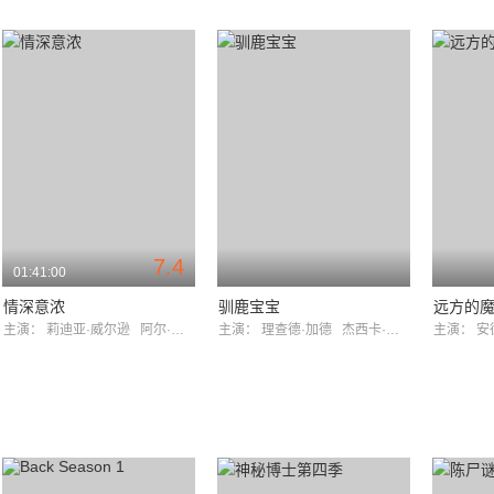
7.4
01:41:00
情深意浓
驯鹿宝宝
远方的
主演：
莉迪亚·威尔逊
阿尔·韦弗
主演：
理查德·加德
杰西卡·古宁
主演：
安