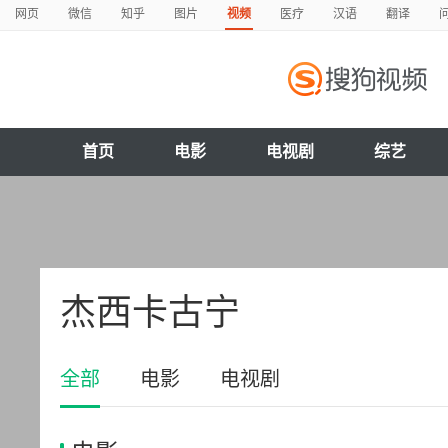
网页
微信
知乎
图片
视频
医疗
汉语
翻译
首页
电影
电视剧
综艺
杰西卡古宁
全部
电影
电视剧