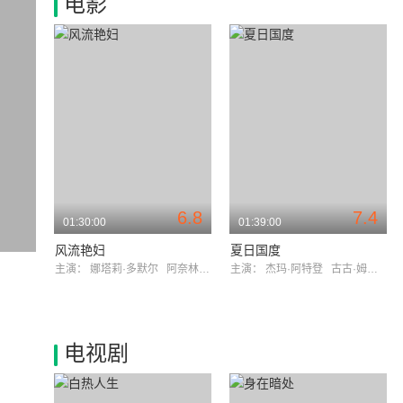
电影
6.8
7.4
01:30:00
01:39:00
风流艳妇
夏日国度
主演：
娜塔莉·多默尔
阿奈林·巴纳德
主演：
杰玛·阿特登
古古·姆巴塔-劳
电视剧