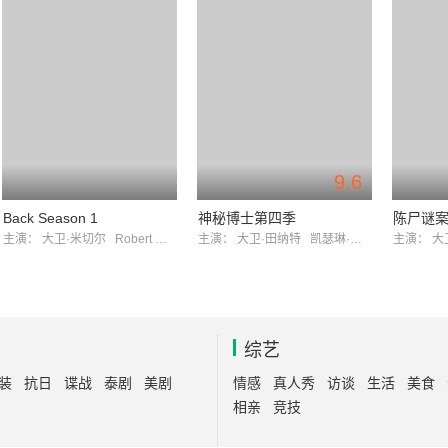
9.6
Back Season 1
神秘博士第四季
陈尸谜
主演：
大卫·米切尔
Robert Webb
主演：
大卫·田纳特
凯瑟琳·塔特
主演：
大
综艺
装
抗日
谍战
泰剧
美剧
情感
真人秀
访谈
生活
美食
相亲
竞技