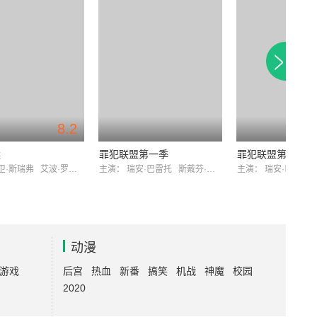
8.2
案
罪犯联盟第一季
罪犯联盟第二季
卫·斯瑞弗
艾波·罗丝·雷瓦
主演：
瑞安·巴雷托
斯戴芬·莫昌特
主演：
瑞安·巴雷托
动漫
游戏
后宫
热血
新番
搞笑
机战
神魔
校园
2020