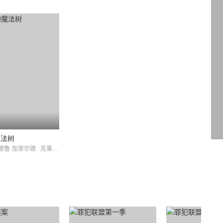
魔法树
德鲁·加菲尔德
克莱尔·芙伊