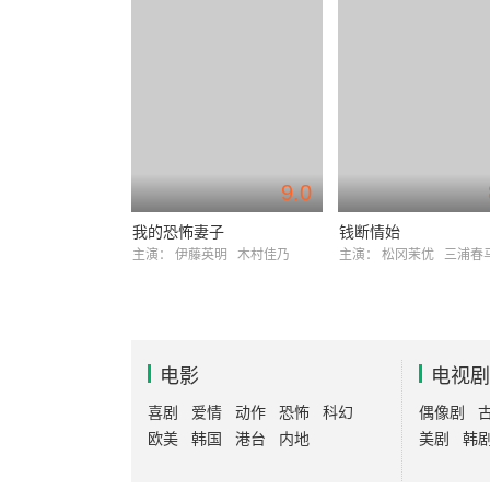
9.0
我的恐怖妻子
钱断情始
主演：
伊藤英明
木村佳乃
主演：
松冈茉优
三浦春
电影
电视剧
喜剧
爱情
动作
恐怖
科幻
偶像剧
欧美
韩国
港台
内地
美剧
韩