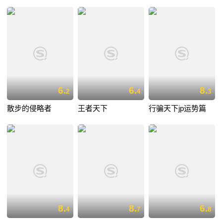
6.
6.
8.
2
4
3
散步的侵略者
王者天下
行骗天下jp运势篇
8.
8.
6.
4
7
8