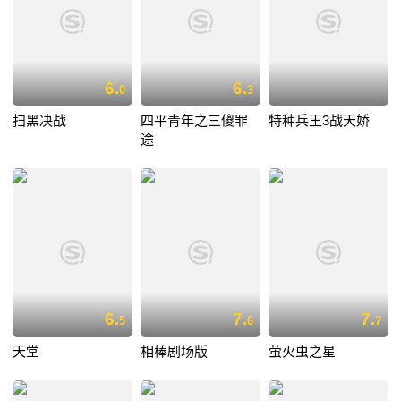
6.
6.
0
3
扫黑决战
四平青年之三傻罪
特种兵王3战天娇
途
6.
7.
7.
5
6
7
天堂
相棒剧场版
萤火虫之星