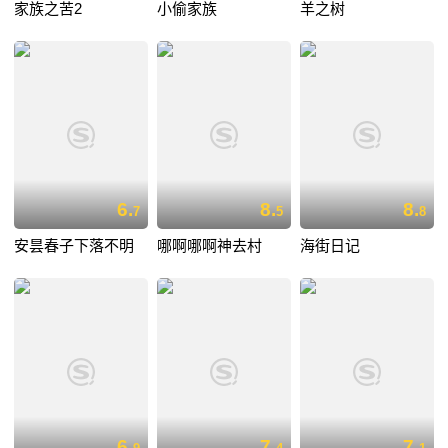
家族之苦2
小偷家族
羊之树
6.
8.
8.
7
5
8
安昙春子下落不明
哪啊哪啊神去村
海街日记
6.
7.
7.