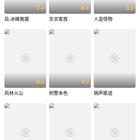
7.
8.
5.
4
8
8
岳:冰峰救援
东京家族
人造怪物
6.
4.
4
3
风林火山
刑警本色
销声匿迹