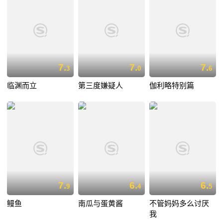
7.
7.
7.
3
0
6
临渊而立
第三度嫌疑人
伽利略特别篇
7.
6.
6.
9
4
5
鳗鱼
南瓜与蛋黄酱
不管妈妈多么讨厌
我