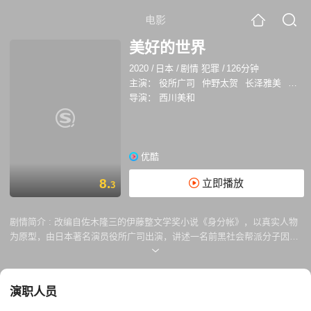
电影
美好的世界
2020
/
日本
/
剧情 犯罪
/
126分钟
主演：
役所广司
仲野太贺
长泽雅美
桥爪
导演：
西川美和
优酷
8.
立即播放
3
剧情简介 :
改编自佐木隆三的伊藤整文学奖小说《身分帐》，以真实人物
为原型，由日本著名演员役所广司出演，讲述一名前黑社会帮派分子因杀
人罪被判入狱，在服刑13年后获释重返社会，发誓努力融入新的生活，然
而当他被弹射到这个并不了解的美好新世界，根深蒂固的黑帮思维以及对
有序社会体系语法的缺失，使他的生活反而越发变得格格不入…师从是枝
演职人员
裕和的西川美和导演新作以人性关怀打量个体的痛苦与希望，描绘出当代
日本社会细致入微的生活壁画。