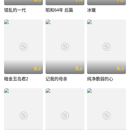
9
4
1
错乱的一代
昭和64年 后篇
冰辙
8.
8.
6.
0
6
5
暗金丑岛君2
记我的母亲
纯净脆弱的心