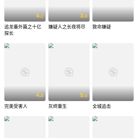
4.
3.
1
8
追龙番外篇之十亿
嫌疑人之长夜将尽
致命嫌疑
探长
4.
5.
8
6
完美受害人
灰烬重生
全城追击