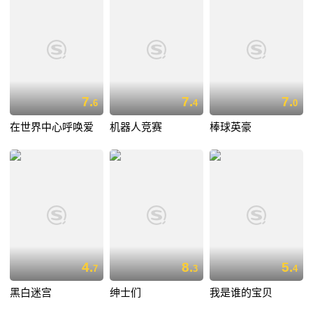
7.
7.
7.
6
4
0
在世界中心呼唤爱
机器人竞赛
棒球英豪
4.
8.
5.
7
3
4
黑白迷宫
绅士们
我是谁的宝贝