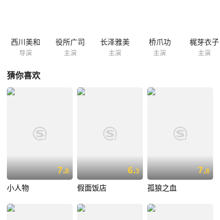
西川美和
役所广司
长泽雅美
桥爪功
梶芽衣子
导演
主演
主演
主演
主演
猜你喜欢
7.
6.
7.
8
3
8
小人物
假面饭店
孤狼之血