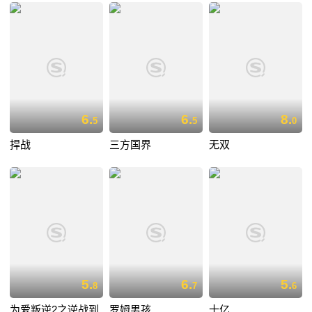
6.
6.
8.
5
5
0
捍战
三方国界
无双
5.
6.
5.
8
7
6
为爱叛逆2之逆战到
罗姆男孩
十亿