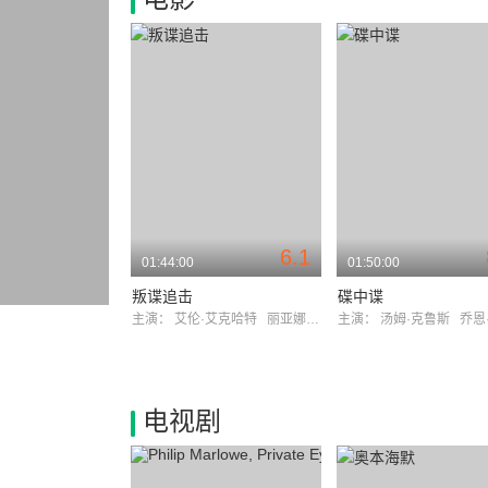
6.1
01:44:00
01:50:00
叛谍追击
碟中谍
主演：
艾伦·艾克哈特
丽亚娜·莱伯拉托
主演：
汤姆·克鲁斯
乔恩·
电视剧