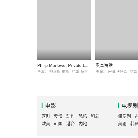
Philip Marlowe, Private Eye Season 1
奥本海默
主演：
鲍沃斯·布斯
约翰·特里
主演：
萨姆·沃特森
约翰
电影
电视剧
喜剧
爱情
动作
恐怖
科幻
偶像剧
欧美
韩国
港台
内地
美剧
韩