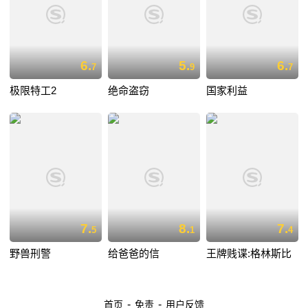
6.
5.
6.
7
9
7
极限特工2
绝命盗窃
国家利益
7.
8.
7.
5
1
4
野兽刑警
给爸爸的信
王牌贱谍:格林斯比
-
-
首页
免责
用户反馈