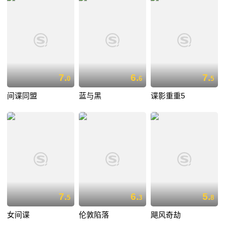
7.
6.
7.
0
6
5
间谍同盟
蓝与黑
谍影重重5
7.
6.
5.
5
3
8
女间谍
伦敦陷落
飓风奇劫