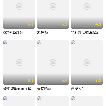
6.
6.
4.
6
5
3
007无暇赴死
21座桥
特种部队蛇眼起源
8.
6.
7.
1
0
3
碟中谍6:全面瓦解
天使陷落
伸冤人2