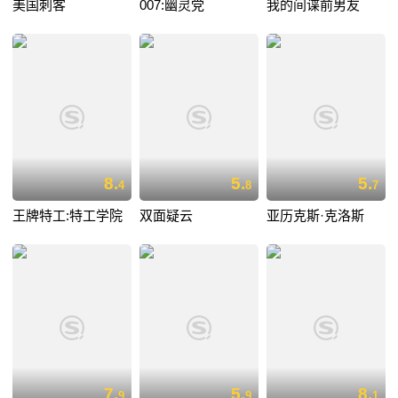
美国刺客
007:幽灵党
我的间谍前男友
8.
5.
5.
4
8
7
王牌特工:特工学院
双面疑云
亚历克斯·克洛斯
7.
5.
8.
9
9
1