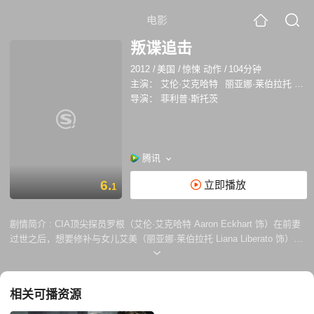
电影
叛谍追击
2012
/
美国
/
惊悚 动作
/
104分钟
主演：
艾伦·艾克哈特
丽亚娜·莱伯拉托
欧
导演：
菲利普·斯托茨
腾讯
6.
立即播放
1
剧情简介 :
CIA顶尖探员罗根（艾伦·艾克哈特 Aaron Eckhart 饰）在前妻
过世之后，想要修补与女儿艾美（丽亚娜·莱伯拉托 Liana Liberato 饰）的
关系，于是辞去了中情局顶尖探员的职务，带着和他关系疏远的艾美，搬
到了安特卫普开始尝试过一般人的生活。 随后，罗根进入比利时一家
资金亿万美元的跨国公司的安全系统部门，担任安全顾问一职。某次，在
相关可播资源
整个团队的共同努力下，他们成功破解一个高度机密的安全装置。但第二
天清晨，当罗根神采奕奕地到达办公地点时，却发现与公司相关的所有人