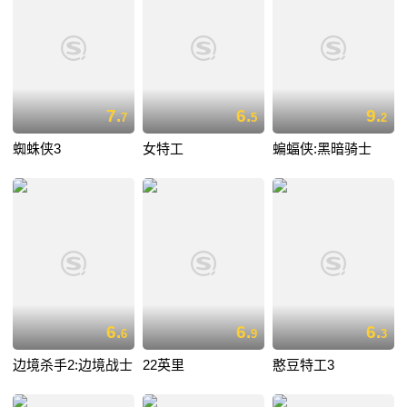
7.
6.
9.
7
5
2
蜘蛛侠3
女特工
蝙蝠侠:黑暗骑士
6.
6.
6.
6
9
3
边境杀手2:边境战士
22英里
憨豆特工3