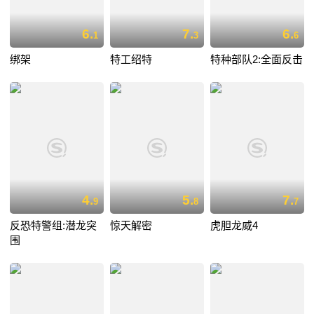
6.
7.
6.
1
3
6
绑架
特工绍特
特种部队2:全面反击
4.
5.
7.
9
8
7
反恐特警组:潜龙突
惊天解密
虎胆龙威4
围