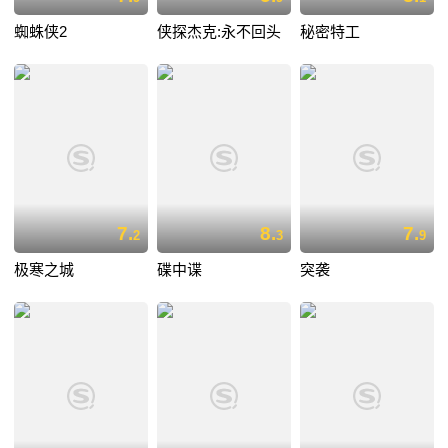
蜘蛛侠2
侠探杰克:永不回头
秘密特工
7.
8.
7.
2
3
9
极寒之城
碟中谍
突袭