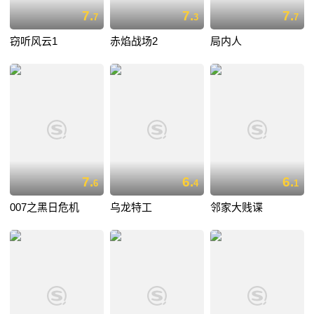
7.
7.
7.
7
3
7
窃听风云1
赤焰战场2
局内人
7.
6.
6.
6
4
1
007之黑日危机
乌龙特工
邻家大贱谍