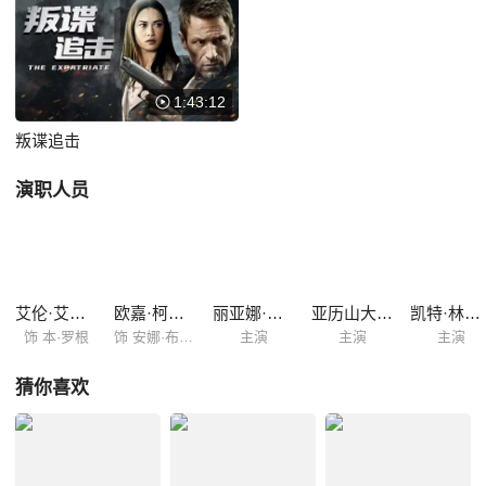
事物通通凭空消失，而且所有证明公司存在过的证据也全被销毁。与此同
时，罗根发现他的助理竟然是一名训练有素的特工，负责的任务就是杀死
自己和自己的女儿。更让罗根感到意外的是，他在CIA的前同事兼女友也
奉命将其追捕归案。 为了活命并找出幕后凶手，罗根和女儿艾米在被
1:43:12
一群训练有素的杀手团队追杀的...
叛谍追击
演职人员
艾伦·艾克哈特
欧嘉·柯瑞兰寇
丽亚娜·莱伯拉托
亚历山大·费林
凯特·林德尔
饰 本·罗根
饰 安娜·布兰特
主演
主演
主演
猜你喜欢