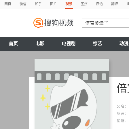
网页
微信
知乎
图片
视频
医疗
汉语
翻译
首页
电影
电视剧
综艺
动漫
倍
又 名：
身 高：
星 座：