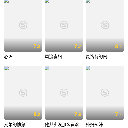
7.
7.
8.
2
7
1
心火
风流寡妇
夏洛特的网
8.
7.
7.
2
8
4
光荣的愤怒
他其实没那么喜欢
辣妈辣妹