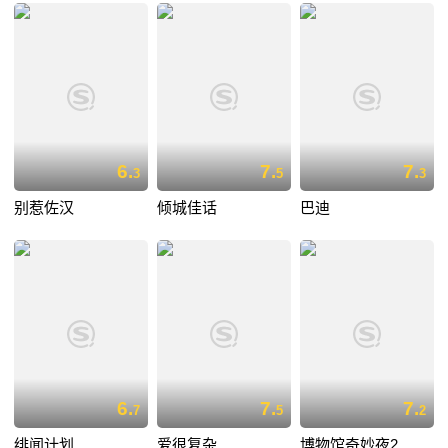
6.
7.
7.
3
5
3
别惹佐汉
倾城佳话
巴迪
6.
7.
7.
7
5
2
绯闻计划
爱很复杂
博物馆奇妙夜2