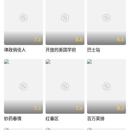
7.
6.
6.
8
8
6
律政俏佳人
开放的美国学府
巴士站
7.
7.
8.
3
8
3
妙药春情
红番区
百万英镑