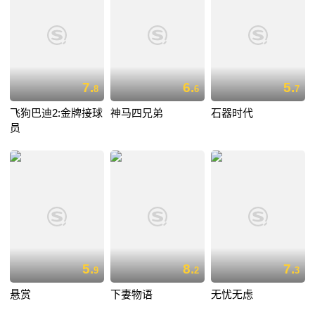
7.
6.
5.
8
6
7
飞狗巴迪2:金牌接球
神马四兄弟
石器时代
员
5.
8.
7.
9
2
3
悬赏
下妻物语
无忧无虑