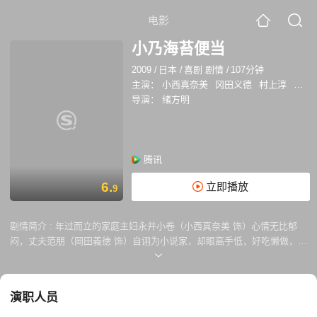
电影
小乃海苔便当
2009
/
日本
/
喜剧 剧情
/
107分钟
主演：
小西真奈美
冈田义德
村上淳
岸部
导演：
绪方明
腾讯
6.
立即播放
9
剧情简介 :
年过而立的家庭主妇永井小卷（小西真奈美 饰）心情无比郁
闷，丈夫范朋（岡田義徳 饰）自诩为小说家，却眼高手低，好吃懒做，整
天靠啃老度日。小卷一气之下，留下一纸离婚协议，带着年幼的女儿小乃
回到了位于横滨的娘家。失去了生活来源，小卷开始为女儿的未来担忧，
于是四处求职，然而连续碰壁。在此期间，她重逢了学生时代的好友玉川
演职人员
丽华（山口紗弥加 饰）以及初恋井口建夫（村上淳 饰），少年时代的青
涩感情重新复萌。但是范朋反复纠缠，未来又如此迷茫，这些都令小卷烦