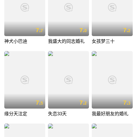
7.
7.
7.
7
0
2
神犬小巴迪
我盛大的同志婚礼
女孩梦三十
7.
7.
7.
5
2
3
缘分天注定
失恋33天
我最好朋友的婚礼