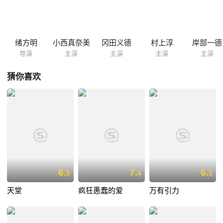
恼不已…… 本片根据日本漫画家入江喜和的同名原著改编，并荣获2010
年每日电影最佳女主角奖；2010年横滨电影节最佳女主角、最佳导演和最
佳男配角奖。
绪方明
小西真奈美
冈田义德
村上淳
岸部一德
导演
主演
主演
主演
主演
猜你喜欢
6.
7.
6.
5
4
3
天堂
疯狂愚蠢的爱
万有引力