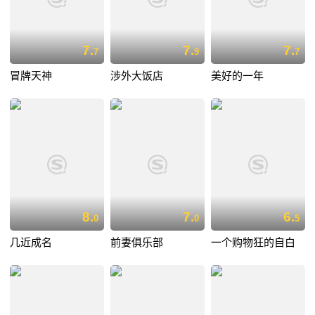
7.
7.
7.
7
9
7
冒牌天神
涉外大饭店
美好的一年
8.
7.
6.
0
0
5
几近成名
前妻俱乐部
一个购物狂的自白