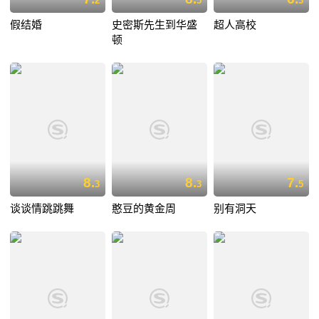
2
5
3
假结婚
史密斯先生到华盛
超人高校
顿
8.
8.
7.
3
3
5
谈谈情跳跳舞
憨豆的黄金周
别有洞天