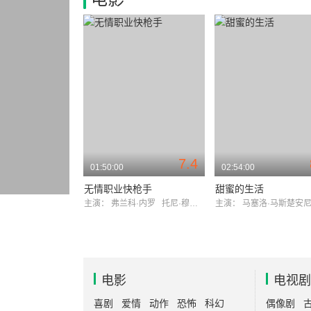
7.4
01:50:00
02:54:00
无情职业快枪手
甜蜜的生活
主演：
弗兰科·内罗
托尼·穆萨蒂
主演：
马塞洛·马斯楚安
电影
电视剧
喜剧
爱情
动作
恐怖
科幻
偶像剧