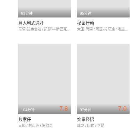
93分钟
95分钟
意大利式通奸
秘密行动
尼诺·曼弗雷迪 / 凯瑟琳·斯巴克 / 玛莉亚·葛拉齐亚·布切拉
大卫·简森 / 阿瑟·肯尼迪 / 毛里齐奥·梅里
7.8
7.0
104分钟
97分钟
败家仔
笑拳怪招
元彪 / 林正英 / 陈勋奇
成龙 / 田俊 / 李昆