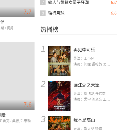
7
蚁人与黄蜂女量子狂潮
5.8
7.7
8
独行月球
6.6
伙伴
槊 / 何勇
热播榜
1
再见李可乐
导演：王小列
演员：闫妮 谭松韵 吴京 蒋龙 赵小棠 冯雷 李虎城 平安 小七 小可乐
2
画江湖之天罡
导演：周飞龙;任伟杰
演员：孟宇 阎么么 王凯 郭政建 阎萌萌 杨默 高枫 齐斯伽 刘芊含 马程
7.6
德曼
3
我本是高山
彼得·西蒙尼舍克 / 桑德拉·惠勒 / 米夏埃尔·维滕博恩
导演：郑大圣;杨瑾