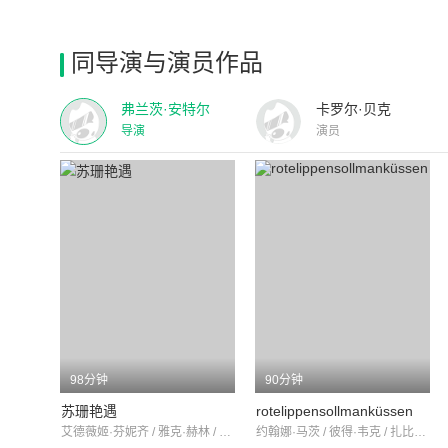
同导演与演员作品
弗兰茨·安特尔
卡罗尔·贝克
导演
演员
98分钟
90分钟
苏珊艳遇
rotelippensollmanküssen
艾德薇姬·芬妮齐 / 雅克·赫林 / 卡尔·米夏埃尔·福格勒
约翰娜·马茨 / 彼得·韦克 / 扎比内·泽塞尔曼