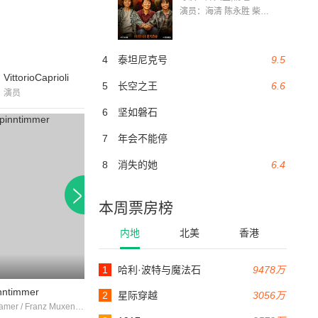
演员：海清 陈永胜 柴烨 王玥婷 万国鹏 美朵达瓦 赵瑞婷 罗解艳 郭莉娜 潘家艳
4
泰坦尼克号
9.5
VittorioCaprioli
5
长空之王
6.6
演员
6
坚如磐石
7
年会不能停
8
消失的她
6.4
本周票房榜
内地
北美
香港
1
哈利·波特与魔法石
9478万
92分钟
96分钟
nntimmer
derkleineschwarzemitdemrotenhut
idealwomansough
2
星际穿越
3056万
Elfie Pertramer / Franz Muxeneder / Erich Padalewski
乔治·希尔顿 / 里纳尔多·塔拉蒙蒂 / 皮耶罗·卢利