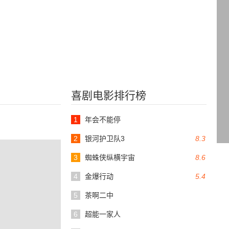
喜剧电影排行榜
1
年会不能停
2
银河护卫队3
8.3
3
蜘蛛侠纵横宇宙
8.6
4
金爆行动
5.4
5
茶啊二中
6
超能一家人