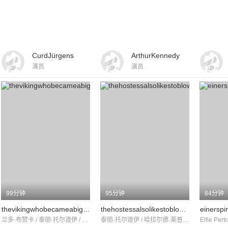
CurdJürgens
ArthurKennedy
演员
演员
99分钟
95分钟
84分钟
thevikingwhobecameabigamist
thehostessalsolikestoblowthehorn
einerspi
兰多·布赞卡 / 泰丽·托尔道伊 / 拉法艾拉·卡拉
泰丽·托尔道伊 / 哈拉尔德·莱普尼茨 / 格伦·萨克逊