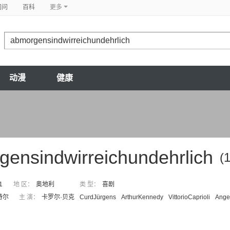
问问
百科
更多
动漫
健康
gensindwirreichundehrlich
(
1
地 区：
奥地利
类 型：
喜剧
特尔
主 演：
卡罗尔·贝克
CurdJürgens
ArthurKennedy
VittorioCaprioli
Angel