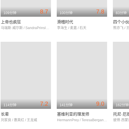
8.7
7.8
109分钟
100分钟
83分钟
上帝也疯狂
滑稽时代
四个小
马瑞斯·威尔斯 / SandraPrinsloo / 历苏
李海生 / 麦嘉 / 石天
熊亦飞 / 王
7.2
9.0
114分钟
141分钟
162分钟
长辈
塞维利亚的理发师
托尼·厄
刘家良 / 惠英红 / 王龙威
HermannPrey / TeresaBerganza / LuigiAlva