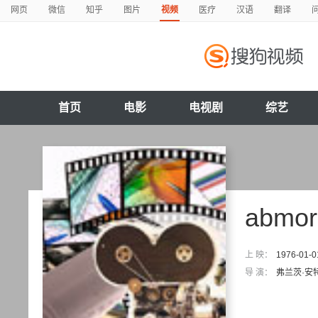
网页
微信
知乎
图片
视频
医疗
汉语
翻译
首页
电影
电视剧
综艺
abmor
上 映：
1976-01-0
导 演：
弗兰茨·安