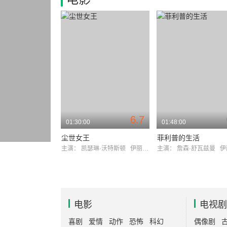
6.7
01:30:00
01:48:00
尘世女王
菲利普的生活
主演：
凯瑟琳·沃特斯顿
伊丽莎白·莫斯
主演：
詹森·舒瓦兹曼
伊丽
电影
电视剧
喜剧
爱情
动作
恐怖
科幻
偶像剧