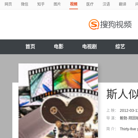
网页
微信
知乎
图片
视频
医疗
汉语
翻译
首页
电影
电视剧
综艺
斯人
上 映：
2012-03-1
导 演：
鲍勃·拜因
简 介：
Thirty-five