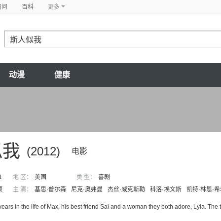
问问
百科
更多
动漫
健康
似我
(2012)
电影
1
地 区：
美国
类 型：
喜剧
顿
主 演：
基思·普尔森
尼克·奥弗曼
杰丝·威克斯勒
科洛·埃文斯
凯特·林恩·希
 years in the life of Max, his best friend Sal and a woman they both adore, Lyla. The