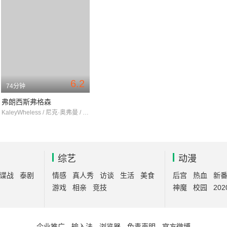
6.2
74分钟
弗朗西斯弗格森
KaleyWheless / 尼克·奥弗曼 / 马丁·斯塔尔
综艺
动漫
谍战
泰剧
情感
真人秀
访谈
生活
美食
后宫
热血
新
游戏
相亲
竞技
神魔
校园
202
企业推广
-
输入法
-
浏览器
-
免责声明
-
官方微博