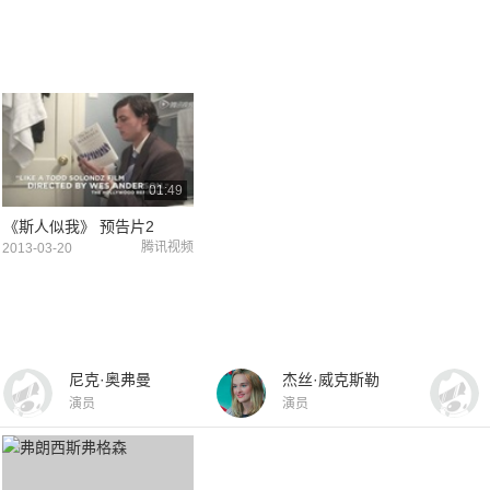
01:49
《斯人似我》 预告片2
腾讯视频
2013-03-20
尼克·奥弗曼
杰丝·威克斯勒
演员
演员