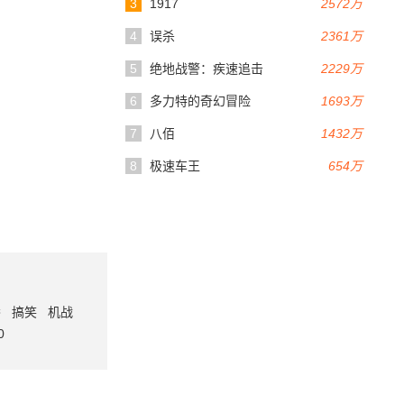
3
1917
2572万
4
误杀
2361万
5
绝地战警：疾速追击
2229万
6
多力特的奇幻冒险
1693万
7
八佰
1432万
8
极速车王
654万
番
搞笑
机战
0