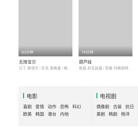
80分钟
76分钟
无限宝贝
葫芦娃
马丁·斯塔尔 / 尼克·奥弗曼 / 梅根·莫拉莉
詹森·舒瓦兹曼 / 安娜·玛格丽特·霍利曼 / 埃莉诺·平塔
电影
电视剧
喜剧
爱情
动作
恐怖
科幻
偶像剧
古装
抗日
欧美
韩国
港台
内地
美剧
韩剧
杨洋