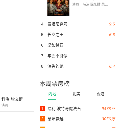
演员：海清 陈永胜 柴烨 王玥婷 万国鹏 美朵达瓦 赵瑞婷 罗解艳 郭莉娜 潘家艳
4
泰坦尼克号
9.5
5
长空之王
6.6
6
坚如磐石
7
年会不能停
8
消失的她
6.4
本周票房榜
内地
北美
香港
科洛·埃文斯
演员
1
哈利·波特与魔法石
9478万
2
星际穿越
3056万