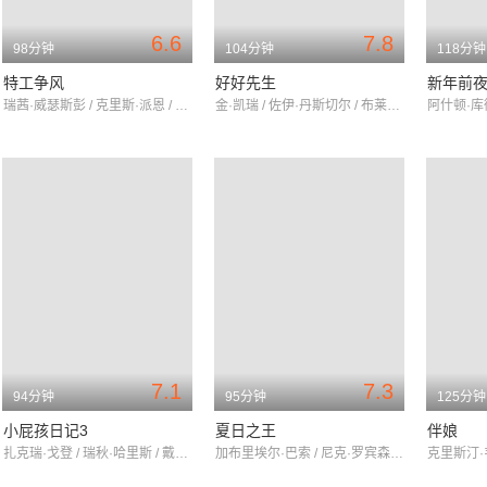
6.6
7.8
98分钟
104分钟
118分钟
特工争风
好好先生
新年前
瑞茜·威瑟斯彭 / 克里斯·派恩 / 汤姆·哈迪
金·凯瑞 / 佐伊·丹斯切尔 / 布莱德利·库珀
7.1
7.3
94分钟
95分钟
125分钟
小屁孩日记3
夏日之王
伴娘
扎克瑞·戈登 / 瑞秋·哈里斯 / 戴文·博斯蒂克
加布里埃尔·巴索 / 尼克·罗宾森 / 莫伊塞斯·阿里亚斯