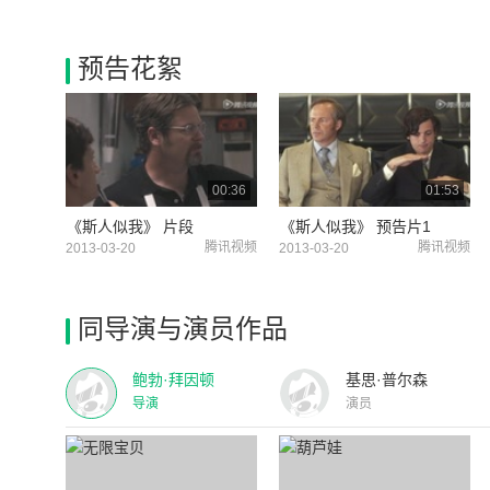
预告花絮
00:36
01:53
《斯人似我》 片段
《斯人似我》 预告片1
腾讯视频
腾讯视频
2013-03-20
2013-03-20
同导演与演员作品
鲍勃·拜因顿
基思·普尔森
导演
演员