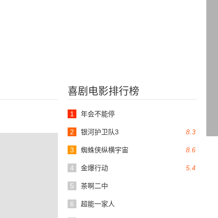
喜剧电影排行榜
1
年会不能停
2
银河护卫队3
8.3
3
蜘蛛侠纵横宇宙
8.6
4
金爆行动
5.4
5
茶啊二中
6
超能一家人