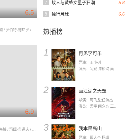
7
蚁人与黄蜂女量子狂潮
5.8
6.5
8
独行月球
6.6
夜
阿什顿·库彻 / 罗伯特·德尼罗 / 凯瑟琳·海格尔
热播榜
1
再见李可乐
导演：王小列
演员：闫妮 谭松韵 吴京 蒋龙 赵小棠 冯雷 李虎城 平安 小七 小可乐
2
画江湖之天罡
导演：周飞龙;任伟杰
演员：孟宇 阎么么 王凯 郭政建 阎萌萌 杨默 高枫 齐斯伽 刘芊含 马程
6.9
3
我本是高山
克里斯汀·韦格 / 玛娅·鲁道夫 / 萝丝·拜恩
导演：郑大圣;杨瑾