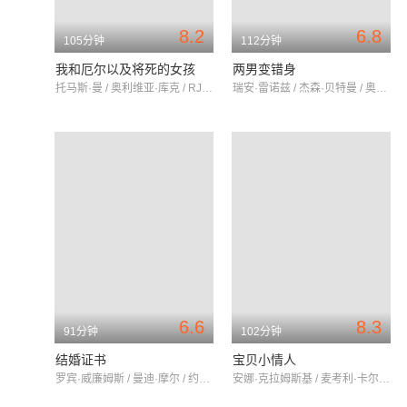
8.2
6.8
105分钟
112分钟
我和厄尔以及将死的女孩
两男变错身
托马斯·曼 / 奥利维亚·库克 / RJ·赛勒
瑞安·雷诺兹 / 杰森·贝特曼 / 奥利维亚·王尔德
6.6
8.3
91分钟
102分钟
结婚证书
宝贝小情人
罗宾·威廉姆斯 / 曼迪·摩尔 / 约翰·卡拉辛斯基
安娜·克拉姆斯基 / 麦考利·卡尔金 / 杰米·李·柯蒂斯