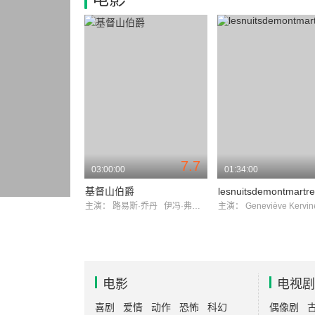
7.7
03:00:00
01:34:00
基督山伯爵
lesnuitsdemontmartre
主演：
路易斯·乔丹
伊冯·弗奴克丝
主演：
Geneviève Kerv
电影
电视剧
喜剧
爱情
动作
恐怖
科幻
偶像剧