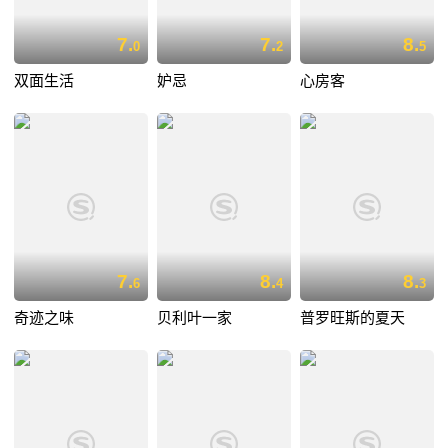
7.
7.
8.
0
2
5
双面生活
妒忌
心房客
7.
8.
8.
6
4
3
奇迹之味
贝利叶一家
普罗旺斯的夏天