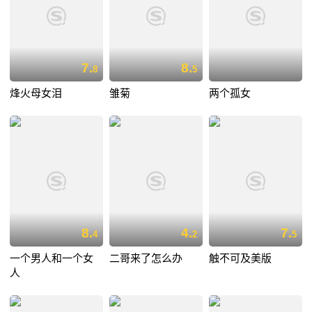
7.
8.
8
5
烽火母女泪
雏菊
两个孤女
8.
4.
7.
4
2
5
一个男人和一个女
二哥来了怎么办
触不可及美版
人