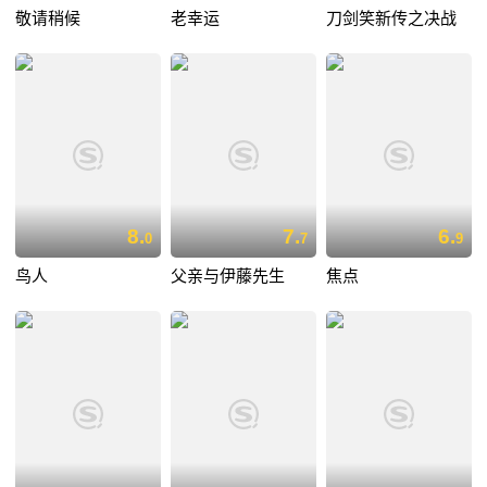
敬请稍候
老幸运
刀剑笑新传之决战
8.
7.
6.
0
7
9
鸟人
父亲与伊藤先生
焦点