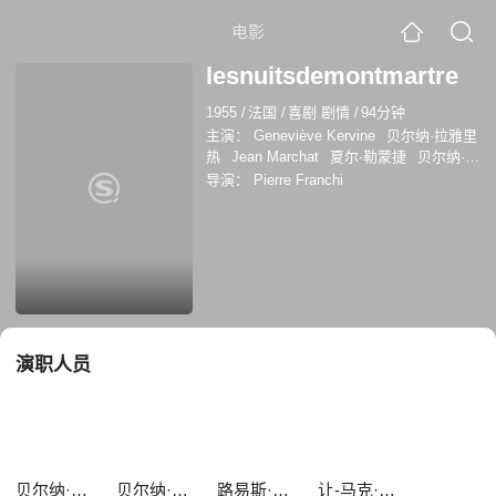
电影
lesnuitsdemontmartre
1955
/
法国
/
喜剧 剧情
/
94分钟
主演：
Geneviève Kervine
贝尔纳·拉雅里
热
Jean Marchat
夏尔·勒蒙捷
贝尔纳·米
松
Jacqueline Porel
Robert Seller
路易
导演：
Pierre Franchi
斯·塞格纳
让-马克·蒂博
乔治斯·拉内
演职人员
贝尔纳·拉雅里热
贝尔纳·米松
路易斯·塞格纳
让-马克·蒂博