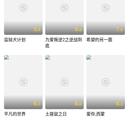
3.
5.
7.
8
8
9
监狱犬计划
为爱叛逆2之逆战到
希望的另一面
底
6.
8.
8.
9
6
3
平凡的世界
土拨鼠之日
爱你,西蒙