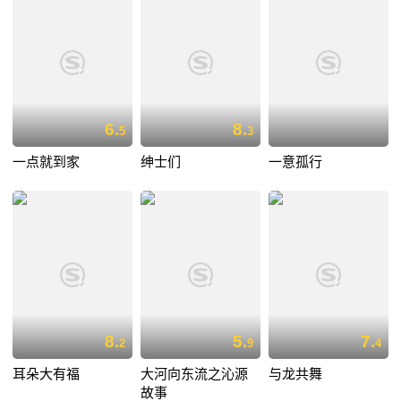
6.
8.
5
3
一点就到家
绅士们
一意孤行
8.
5.
7.
2
9
4
耳朵大有福
大河向东流之沁源
与龙共舞
故事