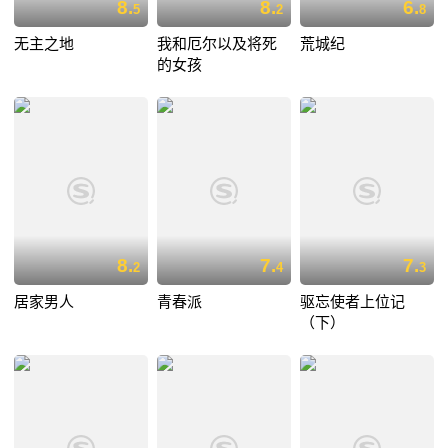
8.
8.
6.
5
2
8
无主之地
我和厄尔以及将死
荒城纪
的女孩
8.
7.
7.
2
4
3
居家男人
青春派
驱忘使者上位记
（下）