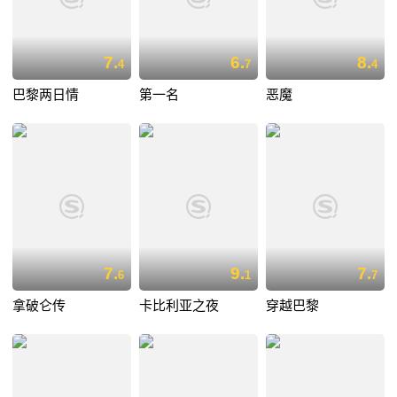
7.
6.
8.
4
7
4
巴黎两日情
第一名
恶魔
7.
9.
7.
6
1
7
拿破仑传
卡比利亚之夜
穿越巴黎