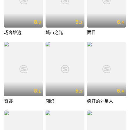
8.
9.
6.
3
3
4
巧奔妙逃
城市之光
面目
8.
5.
6.
1
9
4
奇迹
囧妈
疯狂的外星人