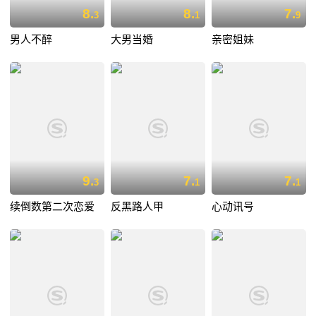
8.
8.
7.
3
1
9
男人不醉
大男当婚
亲密姐妹
9.
7.
7.
3
1
1
续倒数第二次恋爱
反黑路人甲
心动讯号