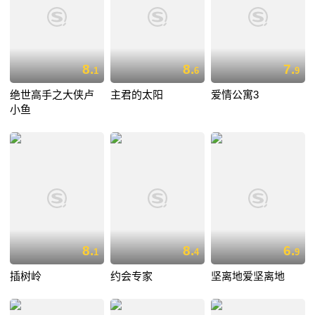
8.
8.
7.
1
6
9
绝世高手之大侠卢
主君的太阳
爱情公寓3
小鱼
8.
8.
6.
1
4
9
插树岭
约会专家
坚离地爱坚离地