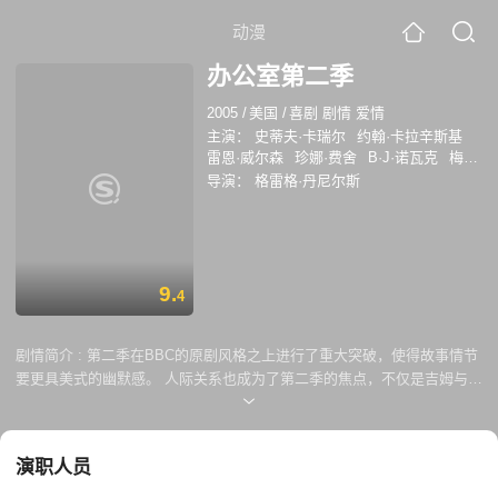
动漫
办公室第二季
2005
/
美国
/
喜剧 剧情 爱情
主演：
史蒂夫·卡瑞尔
约翰·卡拉辛斯基
雷恩·威尔森
珍娜·费舍
B·J·诺瓦克
梅罗
拉·哈丁
莱斯利·大卫·贝克
布莱恩·鲍姆加
导演：
格雷格·丹尼尔斯
特纳
安吉拉·金赛
敏迪·卡灵
奥斯卡·努
内斯
菲利丝·史密斯
凯特·弗兰纳里
克瑞
德·布拉顿
保罗·立博斯坦
大卫·丹曼
克
雷格·罗宾森
大卫·科恩查内
9.
4
剧情简介 :
第二季在BBC的原剧风格之上进行了重大突破，使得故事情节
要更具美式的幽默感。 人际关系也成为了第二季的焦点，不仅是吉姆与帕
姆之间的关系，迈克尔和简、瑞安和凯利，以及德怀特和安吉拉之间的关
系也都有所进展。而斯克兰顿分行则继续存在着裁员传闻，导致一名员工
被解雇。随着本季的进展，吉姆和帕姆的关系也在继续发展，但最终的结
演职人员
局却令人震惊。