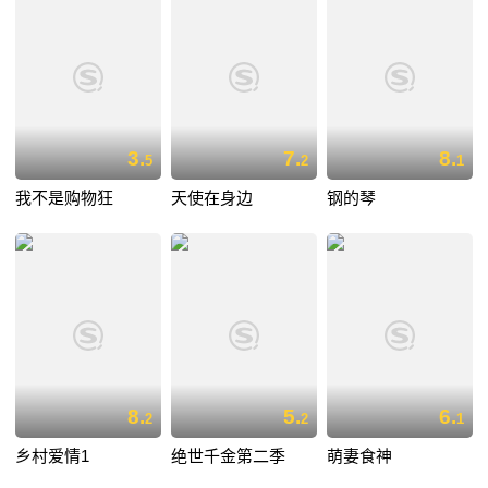
3.
7.
8.
5
2
1
我不是购物狂
天使在身边
钢的琴
8.
5.
6.
2
2
1
乡村爱情1
绝世千金第二季
萌妻食神