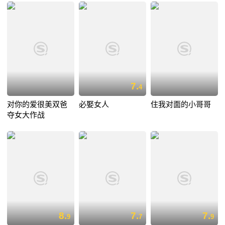
7.
4
对你的爱很美双爸
必娶女人
住我对面的小哥哥
夺女大作战
8.
7.
7.
9
7
9