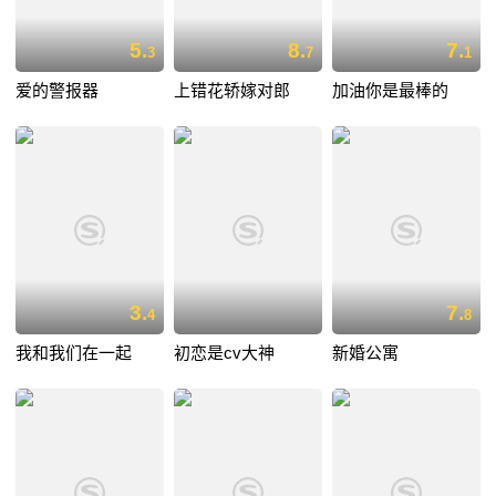
5.
8.
7.
3
7
1
爱的警报器
上错花轿嫁对郎
加油你是最棒的
3.
7.
4
8
我和我们在一起
初恋是cv大神
新婚公寓