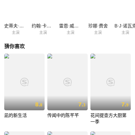
史蒂夫·卡瑞尔
约翰·卡拉辛斯基
雷恩·威尔森
珍娜·费舍
B·J·诺瓦
主演
主演
主演
主演
主演
猜你喜欢
8.
7.
7.
8
3
9
凪的新生活
传闻中的陈芊芊
花间提壶方大厨第
一季