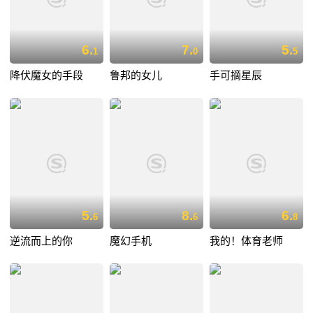
6.
7.
5.
1
0
5
降伏魔女的手段
鲁邦的女儿
手可摘星辰
5.
8.
6.
6
6
8
逆流而上的你
魔幻手机
我的！体育老师