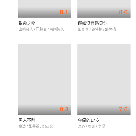
8.1
8.0
致命之吻
假如没有遇见你
山崎贤人 / 门胁麦 / 弓削智久
彭豆豆 / 邵伟桐 / 邹思扬
8.3
7.6
男人不醉
会痛的17岁
章涛 / 张墨锡 / 纪亚文
温心 / 周游 / 李煜