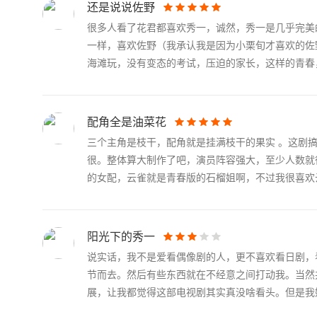
还是说说佐野
很多人看了花君都喜欢秀一，诚然，秀一是几乎完美
一样，喜欢佐野（我承认我是因为小栗旬才喜欢的佐
海滩玩，没有变态的考试，压迫的家长，这样的青春，.
配角全是油菜花
三个主角是枝干，配角就是挂满枝干的果实 。这剧搞
很。整体算大制作了吧，演员阵容强大，至少人数就
的女配，云雀就是青春版的石榴姐啊，不过我很喜欢云.
阳光下的秀一
说实话，我不是爱看偶像剧的人，更不喜欢看日剧，
节而去。然后有些东西就在不经意之间打动我。当然
展，让我都觉得这部电视剧其实真没啥看头。但是我始终