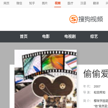
网页
微信
知乎
图片
视频
医疗
汉语
翻译
首页
电影
电视剧
综艺
偷偷
年 代：
2007
导 演：
松田秀知
简 介：
樱咲学园
“他”竟然