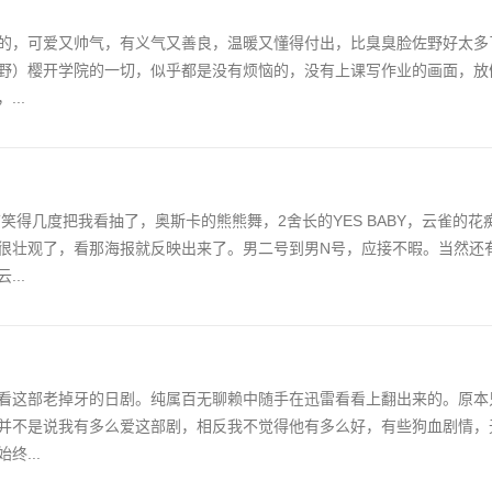
的，可爱又帅气，有义气又善良，温暖又懂得付出，比臭臭脸佐野好太多
野）樱开学院的一切，似乎都是没有烦恼的，没有上课写作业的画面，放
..
笑得几度把我看抽了，奥斯卡的熊熊舞，2舍长的YES BABY，云雀的花
很壮观了，看那海报就反映出来了。男二号到男N号，应接不暇。当然还
..
看这部老掉牙的日剧。纯属百无聊赖中随手在迅雷看看上翻出来的。原本
并不是说我有多么爱这部剧，相反我不觉得他有多么好，有些狗血剧情，
...