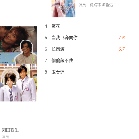
演员：鞠婧祎 陈哲远 茅子俊 毛晓慧 王媛可 张志浩 林枫松 张帆（演员）
4
繁花
5
当我飞奔向你
7.6
6
长风渡
6.7
7
偷偷藏不住
8
玉骨遥
冈田将生
演员