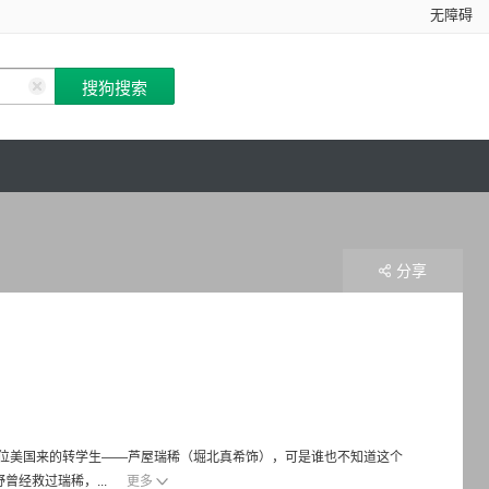
无障碍
分享
位美国来的转学生——芦屋瑞稀（堀北真希饰），可是谁也不知道这个
经救过瑞稀，...
更多