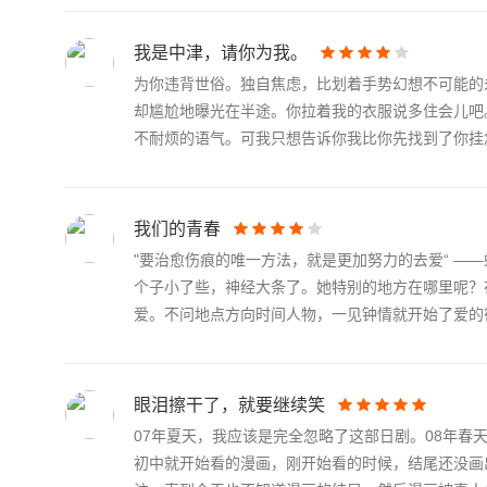
我是中津，请你为我。
为你违背世俗。独自焦虑，比划着手势幻想不可能的
却尴尬地曝光在半途。你拉着我的衣服说多住会儿吧
不耐烦的语气。可我只想告诉你我比你先找到了你挂念.
我们的青春
"要治愈伤痕的唯一方法，就是更加努力的去爱“ 
个子小了些，神经大条了。她特别的地方在哪里呢？
爱。不问地点方向时间人物，一见钟情就开始了爱的征.
眼泪擦干了，就要继续笑
07年夏天，我应该是完全忽略了这部日剧。08年
初中就开始看的漫画，刚开始看的时候，结尾还没画