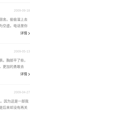
2009-09-18
宿舍。偷偷溜上去
为空虚。电话里你
详情
2009-05-13
外表。胸部平了些，
，更加的勇敢去
详情
2009-04-27
呢。因为这是一部我
是后来却没有再关