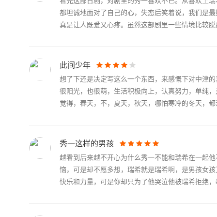
看完这部日剧，对剧里的秀一喜欢不已。从喜欢上瑞
都坦诚地面对了自己的心，失恋后笑着说，我们是最
真是让人既爱又心疼。虽然这部剧里一些情境比较脱离.
此间少年
想了下还是决定写这么一个东西，来感慨下对中津的
很阳光，也很萌，生活积极向上，认真努力，单纯，
觉得，春天，不，夏天，秋天，哪怕寒冷的冬天，都温.
秀一这样的男孩
越看到后来越不开心为什么秀一不能和瑞希在一起他
恼，可是却不愿多想，瑞希就是瑞希啊，是男孩女孩
快乐和力量，可是你却只为了他哭泣他被瑞希拒绝，装作