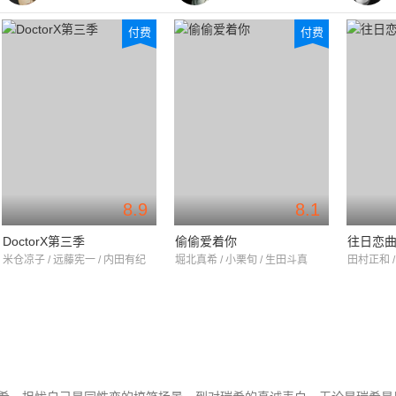
付费
付费
8.9
8.1
DoctorX第三季
偷偷爱着你
往日恋
米仓凉子 / 远藤宪一 / 内田有纪
堀北真希 / 小栗旬 / 生田斗真
田村正和 /