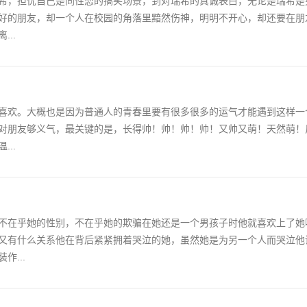
希，担忧自己是同性恋的搞笑场景，到对瑞希的真诚表白，无论是瑞希是
好的朋友，却一个人在校园的角落里黯然伤神，明明不开心，却还要在朋
..
喜欢。大概也是因为普通人的青春里要有很多很多的运气才能遇到这样一
对朋友够义气，最关键的是，长得帅！帅！帅！帅！又帅又萌！天然萌！
..
不在乎她的性别，不在乎她的欺骗在她还是一个男孩子时他就喜欢上了她
又有什么关系他在背后紧紧拥着哭泣的她，虽然她是为另一个人而哭泣他
...