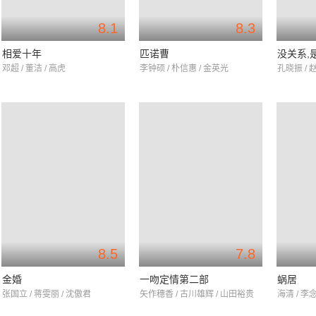
8.1
8.3
相爱十年
匹诺曹
没关系,
邓超 / 董洁 / 高虎
李钟硕 / 朴信惠 / 金英光
孔晓振 / 
8.5
7.8
金婚
一吻定情第二部
蜗居
张国立 / 蒋雯丽 / 沈傲君
矢作穗香 / 古川雄辉 / 山田裕贵
海清 / 李念