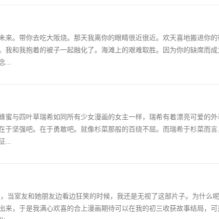
未来。带你去吃大阪烧。那天我离你的眼睛很近很近。欢天喜地搬进你的
。我和我抱着的被子一起融化了。海滩上的艰难取胜。因为你的缺席而成
..
——蜂蜜与四叶草瑞希如同所有少女漫画的女主一样，瑞希有着漂亮可爱的
在于坚强吧。在于勇敢吧。就像杉菜那般的百绕不屈。而瑞希于杉菜而言
..
春天，当室友和她朋友边看边狂笑的时候，我还是无视了这部片子。为什么
出来，于是我满心欢喜的合上漫画期待可以在我的初三收获故事结局，可