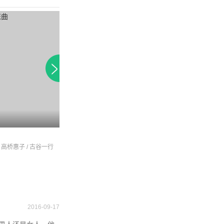
曲
纽约恋爱物语
总有一天等到你
 高桥惠子 / 古谷一行
田村正和 / 岸本加世子 / 樱田淳子
浅野温子 / 中井贵一 
2016-09-17