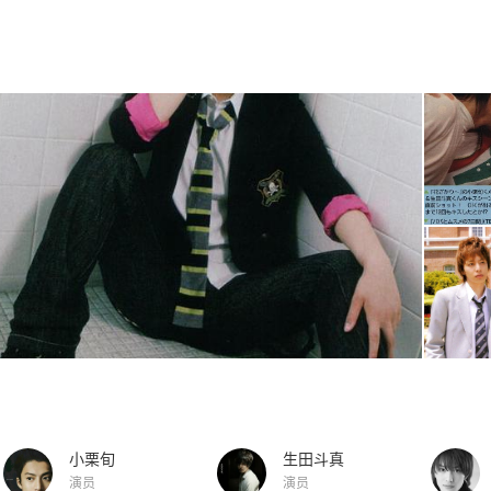
小栗旬
生田斗真
演员
演员