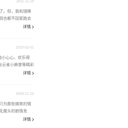
2011-11-19
了。但，我和瑞稀
假也都不回家跑去
详情
2010-02-01
痴小心心，欢乐得
有云雀小麻里等精彩
详情
2009-12-25
只为那些搞笑的情
无厘头的剧情发
详情