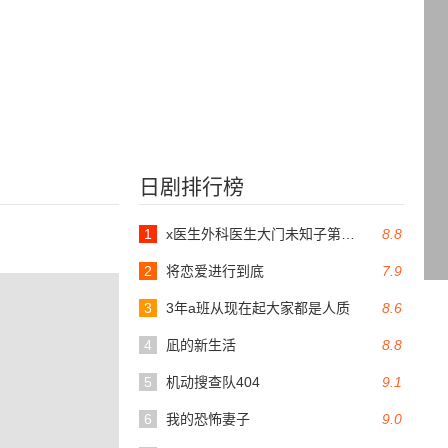
日剧排行榜
1
x医生外科医生大门未知子第6季
8.8
2
将恋爱进行到底
7.9
3
3年a班从现在起大家都是人质
8.6
4
凪的新生活
8.8
5
机动搜查队404
9.1
6
我的恐怖妻子
9.0