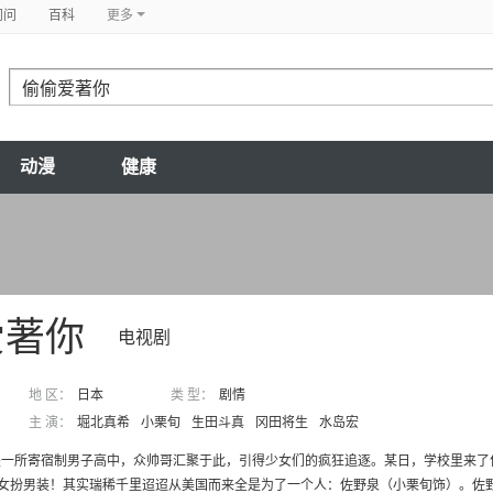
问问
百科
更多
动漫
健康
爱著你
电视剧
地 区：
日本
类 型：
剧情
主 演：
堀北真希
小栗旬
生田斗真
冈田将生
水岛宏
是一所寄宿制男子高中，众帅哥汇聚于此，引得少女们的疯狂追逐。某日，学校里来了
是女扮男装！其实瑞稀千里迢迢从美国而来全是为了一个人：佐野泉（小栗旬饰）。佐野曾