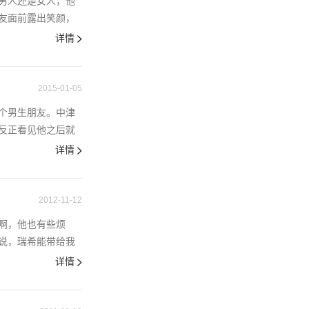
男人还是女人，他
友面前露出笑颜，
详情
2015-01-05
个男生朋友。中津
反正看见他之后就
详情
2012-11-12
啊，他也有些烦
说，瑞希能带给我
详情