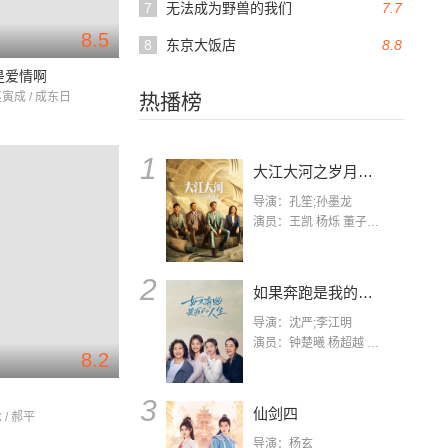
7
无法成为野兽的我们
7.7
8.5
8
东京大饭店
8.8
是爱情啊
赵寅成 / 成东日
热播榜
1
大江大河之岁月如歌
导演：孔笙;孙墨龙
演员：王凯 杨烁 董子健 杨采钰 张佳宁 练练 林栋甫 房子斌
2
如果奔跑是我的人生
导演：沈严;李江明
演员：钟楚曦 杨超越 许娣 陈小艺 侯雯元 宋洋 王宥钧 李添诺
8.2
3
仙剑四
 / 郝平
导演：杨玄