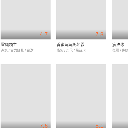
4.7
7.8
雪鹰领主
香蜜沉沉烬如霜
宸汐缘
许凯 / 古力娜扎 / 白澍
杨紫 / 邓伦 / 陈钰琪
张震 / 倪妮
7.6
8.1