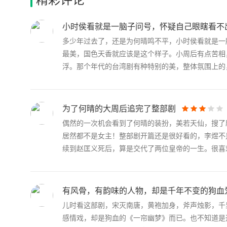
小时侯看就是一脑子问号，怀疑自己眼瞎看不
多少年过去了，还是为何晴鸣不平，小时侯看就是一
最美，国色天香就应该是这个样子。小周后有点苦相
浮。那个年代的台湾剧有种特别的美，整体氛围上的，美
为了何晴的大周后追完了整部剧
偶然的一次机会看到了何晴的装扮，美若天仙，搜了
居然都不是女主！整部剧开篇还是很好看的，李煜不
续到赵匡义死后，算是交代了两位皇帝的一生。很喜欢.
有风骨，有韵味的人物，却是千年不变的狗血
儿时看这部剧，宋灭南唐，黄袍加身，斧声烛影，千
感情戏，却是狗血的《一帘幽梦》而已。也不知道是