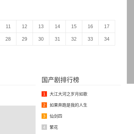
11
12
13
14
15
16
17
28
29
30
31
32
33
34
国产剧排行榜
1
大江大河之岁月如歌
2
如果奔跑是我的人生
3
仙剑四
4
繁花