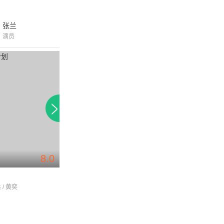
张兰
演员
8.0
7.5
划
白色梦幻
戒烟不戒酒
 / 黄奕
田岷 许亚军 盖丽丽 何晴 / 高明 / 赵海生
高亚麟 / 何晴 / 洪雁