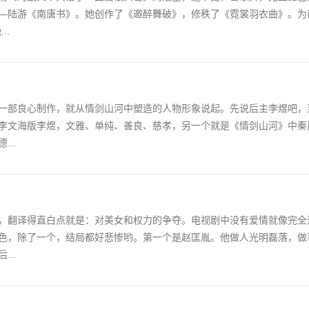
—陆游《南唐书》。她创作了《邀醉舞破》，修秩了《霓裳羽衣曲》。为
..
一部良心制作，就从情剑山河中塑造的人物形象说起。先说后主李煜吧，
李文海版李煜，文雅、单纯、善良、慈孝，另一个就是《情剑山河》中秦
..
，翻译得直白点就是：对美女和权力的争夺。电视剧中没有爱情就像完全
色，除了一个，结局都好悲惨哟。第一个是赵匡胤。他做人光明磊落，做
..