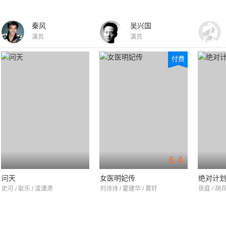
秦风
吴兴国
演员
演员
付费
6.4
问天
女医明妃传
绝对计
史可 / 耿乐 / 凌潇肃
刘诗诗 / 霍建华 / 黄轩
张庭 / 胡兵