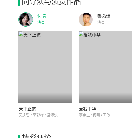
同导演与演员作品
何晴
黎燕珊
演员
演员
天下正道
爱我中华
吴庆哲 / 李彩桦 / 温海波
廖京生 / 何晴 / 王政
精彩评论