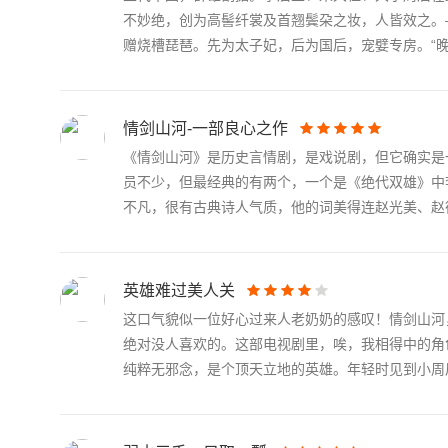
不妙绝，创为高髻纤裳及首翘鬓朶之妆，人皆效之。
赠烧槽琵琶。先为太子妃，后为国后，宠嬖专房。“晚.
情剑山河-一部良心之作
《情剑山河》是历史言情剧，是戏说剧，但它确实是
员不少，但最经典的有两个，一个是《绝代双雄》中
不凡，很有古典诗人气质，他的词美得连赵光美、赵德.
英雄难过美人关
这口气貌似一位好心过来人老奶奶的感叹！情剑山河
绝对没人喜欢的。这部电视剧里，唉，我相得中的角
纯粹无邪念，是个顶天立地的英雄。年轻时见到小周后.