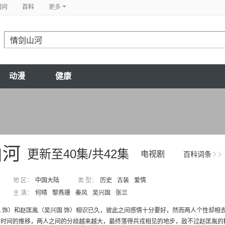
问问
百科
更多
动漫
健康
山河
更新至40集/共42集
电视剧
百科词条
地 区：
中国大陆
类 型：
历史
古装
爱情
主 演：
何晴
黎燕珊
秦风
吴兴国
张兰
 饰）和赵匡胤（吴兴国 饰）相识已久，彼此之间感情十分要好，然而两人个性却相
时间的推移，两人之间的分歧越来越大，最终落得兵戎相见的地步，敌不过赵匡胤的精