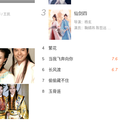
3
仙剑四
 / 王凯
导演：杨玄
演员：鞠婧祎 陈哲远 茅子俊 毛晓慧 王媛可 张志浩 林枫松 张帆（演员）
4
繁花
5
当我飞奔向你
7.6
6
长风渡
6.7
7
偷偷藏不住
8
玉骨遥