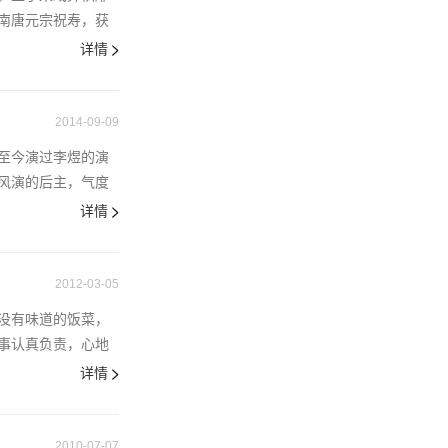
南唐元宗祝寿，获
详情
2014-09-09
至今演过李煜的演
风演的后主，气度
详情
2012-03-05
没有味道的饭菜，
事认真负责，心地
详情
2010-07-07