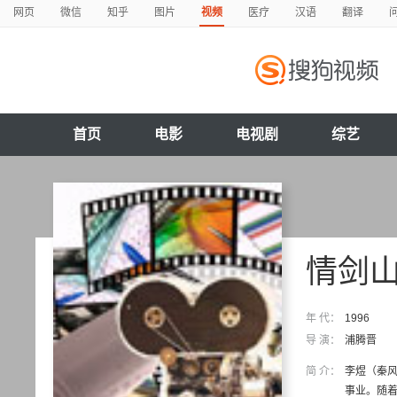
网页
微信
知乎
图片
视频
医疗
汉语
翻译
首页
电影
电视剧
综艺
情剑
年 代：
1996
导 演：
浦腾晋
简 介：
李煜（秦风
事业。随着