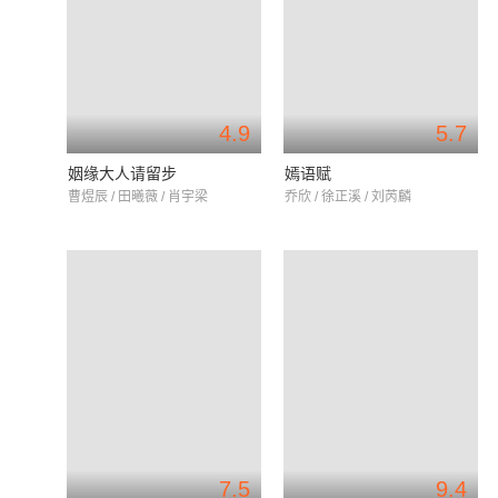
4.9
5.7
姻缘大人请留步
嫣语赋
曹煜辰 / 田曦薇 / 肖宇梁
乔欣 / 徐正溪 / 刘芮麟
7.5
9.4