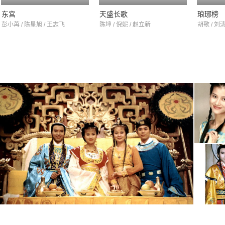
东宫
天盛长歌
琅琊榜
彭小苒 / 陈星旭 / 王志飞
陈坤 / 倪妮 / 赵立新
胡歌 / 刘涛