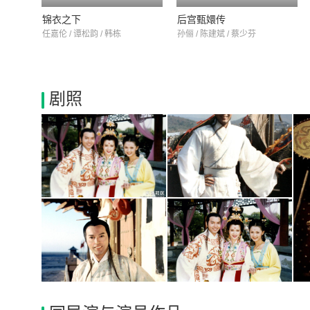
锦衣之下
后宫甄嬛传
任嘉伦 / 谭松韵 / 韩栋
孙俪 / 陈建斌 / 蔡少芬
剧照