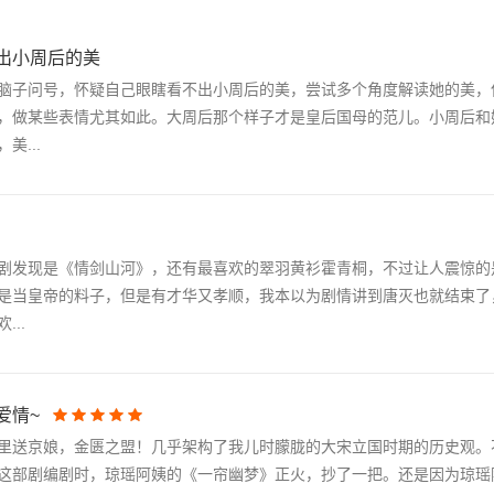
出小周后的美
脑子问号，怀疑自己眼瞎看不出小周后的美，尝试多个角度解读她的美，
，做某些表情尤其如此。大周后那个样子才是皇后国母的范儿。小周后和
...
剧发现是《情剑山河》，还有最喜欢的翠羽黄衫霍青桐，不过让人震惊的
是当皇帝的料子，但是有才华又孝顺，我本以为剧情讲到唐灭也就结束了
..
爱情~
里送京娘，金匮之盟！几乎架构了我儿时朦胧的大宋立国时期的历史观。
这部剧编剧时，琼瑶阿姨的《一帘幽梦》正火，抄了一把。还是因为琼瑶