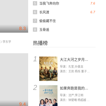
5
当我飞奔向你
7.6
6
长风渡
6.7
7
偷偷藏不住
8.3
8
玉骨遥
 / 李东学
热播榜
1
大江大河之岁月如歌
导演：孔笙;孙墨龙
演员：王凯 杨烁 董子健 杨采钰 张佳宁 练练 林栋甫 房子斌
2
如果奔跑是我的人生
导演：沈严;李江明
演员：钟楚曦 杨超越 许娣 陈小艺 侯雯元 宋洋 王宥钧 李添诺
9.4