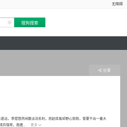
无障碍
分享
去甚远，李煜悠然闲散淡泊名利，而赵匡胤却野心勃勃，誓要干出一番大
兵强将，南唐...
更多