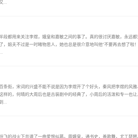
..
半段都用来关注李煜，娥皇和嘉敏之间的事了。真的很讨厌嘉敏，永远都
了，姐夫不过是一时睹物思人，她也总是很介意地叫他“不要再去想了啦！
.
百条街，宋词的兴盛不能不说是因为李煜开了个好头，秦风把李煜的风雅
这样的，何晴的大周后也是古装剧中的经典了，小周后的活泼和专一也让
..
纷飞的战火下共谱了一曲爱恨纠葛。周娥皇，通书史，善歌舞，尤工琵琶