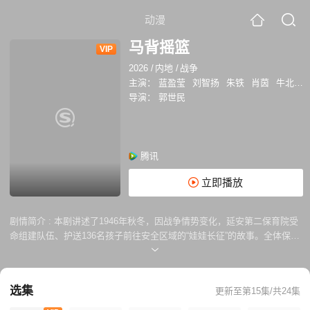
动漫
马背摇篮
VIP
2026
/
内地
/
战争
主演：
蓝盈莹
刘智扬
朱铁
肖茵
牛北壬
导演：
郭世民
腾讯
立即播放
剧情简介 :
本剧讲述了1946年秋冬，因战争情势变化，延安第二保育院受
命组建队伍、护送136名孩子前往安全区域的“娃娃长征”的故事。全体保育
员和战士浴血牺牲保护孩子们周全，在枪林弹雨、恶劣环境的迁移中最终
完成这一壮举。
选集
更新至第15集/共24集