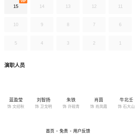
VIP
15
14
13
12
11
10
9
8
7
6
5
4
3
2
1
演职人员
蓝盈莹
刘智扬
朱铁
肖茵
牛北壬
饰 文纫秋
饰 卫戈明
饰 许砚青
饰 肖凤霞
饰 石大山
-
-
首页
免责
用户反馈