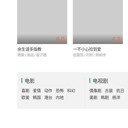
6.0
4.3
余生请多指教
一不小心捡到爱
杨紫 / 肖战 / 翟子路
赵露思 / 刘特 / 周峻纬
电影
电视剧
喜剧
爱情
动作
恐怖
科幻
偶像剧
古装
抗日
欧美
韩国
港台
内地
美剧
韩剧
杨洋