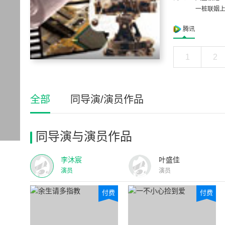
一桩联姻
腾讯
1
2
全部
同导演/演员作品
同导演与演员作品
李沐宸
叶盛佳
演员
演员
付费
付费