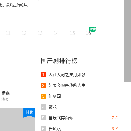
此，最终扭转乾坤。
11
12
13
14
15
16
国产剧排行榜
1
大江大河之岁月如歌
2
如果奔跑是我的人生
杨霖
3
仙剑四
演员
4
繁花
付费
付费
5
当我飞奔向你
7.6
6
长风渡
6.7