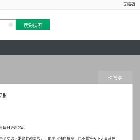
无障碍
分享
视剧
会员每日更新2集。
与圣女结下姻缘共战魔族，可他宁可独自抗魔，也不愿将天下大事系在