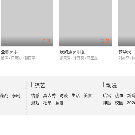
7.2
3.2
全职高手
我的漂亮朋友
梦华录
杨洋 / 江疏影 / 赖雨濛
张天爱 / 徐开骋 / 高至霆
刘亦菲 / 陈
综艺
动漫
谍战
泰剧
情感
真人秀
访谈
生活
美食
后宫
热血
新
游戏
相亲
竞技
神魔
校园
202