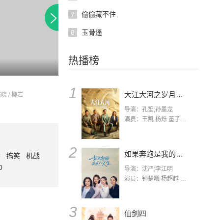
7
偷偷藏不住
8
玉骨遥
热播榜
招惹
司藤
1
大江大河之岁月如歌
晓 / 柳岩
李沐宸 / 赵弈钦 / 王若麟
景甜 / 张彬彬 / 李沐
导演：孔笙;孙墨龙
演员：王凯 杨烁 董子健 杨采钰 张佳宁 练练 林栋甫 房子斌
2
如果奔跑是我的人生
番
搞笑
机战
0
导演：沈严;李江明
演员：钟楚曦 杨超越 许娣 陈小艺 侯雯元 宋洋 王宥钧 李添诺
3
仙剑四