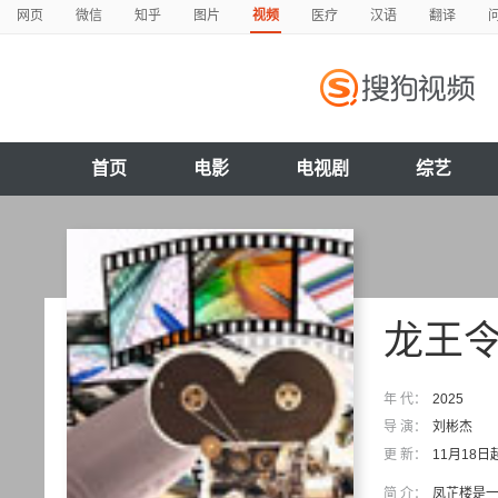
网页
微信
知乎
图片
视频
医疗
汉语
翻译
首页
电影
电视剧
综艺
龙王
年 代：
2025
导 演：
刘彬杰
更 新：
11月18
简 介：
凤芷楼是