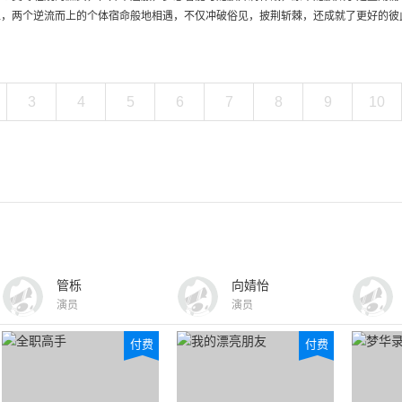
上，两个逆流而上的个体宿命般地相遇，不仅冲破俗见，披荆斩棘，还成就了更好的彼
3
4
5
6
7
8
9
10
管栎
向婧怡
演员
演员
付费
付费