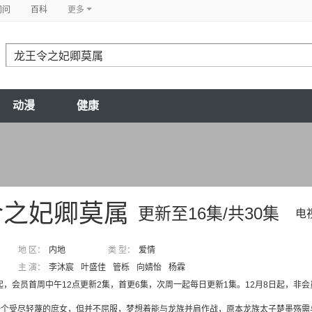
问问
百科
更多
动漫
健康
令之妃卿莫属
更新至16集/共30集
电
地 区：
内地
类 型：
爱情
主 演：
李沐宸
叶盛佳
管栎
向婧怡
杨霖
日起，会员首周中午12点更新2集，首更6集，次周一起每日更新1集。12月8日起，非
一个受尽轻蔑的庶女，但并不屈服，梦想着能与龙族并肩作战，原本龙族太子楚墨殇需