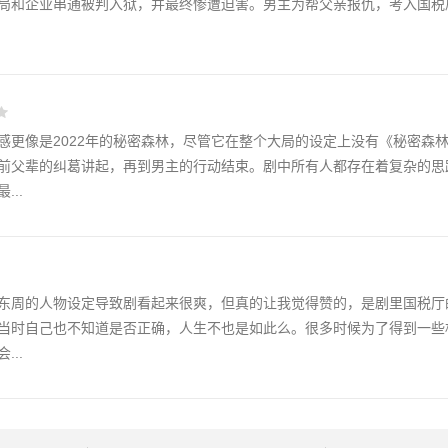
局和企业串通被判入狱，并最终惨遭迫害。男主为帮父亲报仇，考入国税
感更像是2022年的秘密森林，尽管它在整个大局的设定上没有《秘密森
前父辈的纠葛讲起，再到男主的行动结束。剧中所有人都存在着复杂的思
..
东周的人物设定导致剧看起来很爽，但真的让我觉得赞的，是剧里国税厅
当时自己也不知道是否正确，人生不也是如此么。很多时候为了得到一些
..