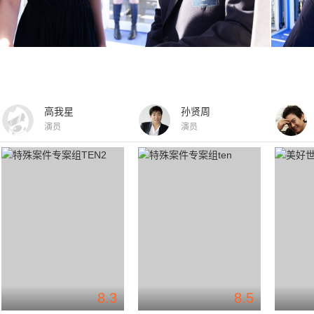
高我星
孙贤周
演员
演员
8.3
8.5