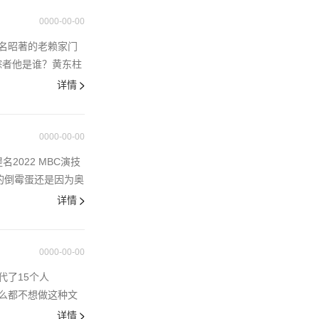
0000-00-00
名昭著的老赖家门
踪者他是谁？黄东柱
详情
0000-00-00
2022 MBC演技
不中的倒霉蛋还是因为奥
详情
0000-00-00
了15个人
什么都不想做这种文
详情