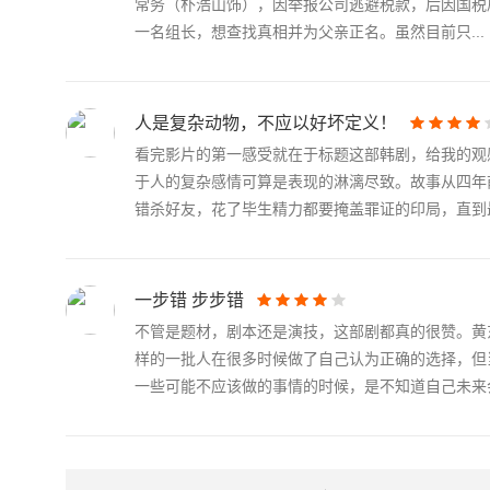
常务（朴浩山饰），因举报公司逃避税款，后因国税
一名组长，想查找真相并为父亲正名。虽然目前只...
人是复杂动物，不应以好坏定义！
看完影片的第一感受就在于标题这部韩剧，给我的观
于人的复杂感情可算是表现的淋漓尽致。故事从四年
错杀好友，花了毕生精力都要掩盖罪证的印局，直到最.
一步错 步步错
不管是题材，剧本还是演技，这部剧都真的很赞。黄
样的一批人在很多时候做了自己认为正确的选择，但
一些可能不应该做的事情的时候，是不知道自己未来会.