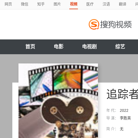
网页
微信
知乎
图片
视频
医疗
汉语
翻译
首页
电影
电视剧
综艺
追踪
年 代：
2022
导 演：
李胜英
简 介：
无