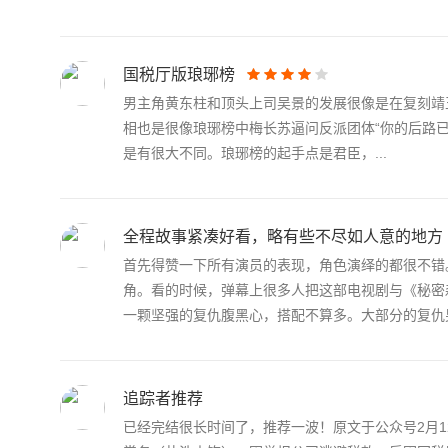
国税厅版琅琊榜
男主角黄东柱和顶头上司吴景的发展很像是在复刻靖王
相也是很像琅琊榜中梅长苏逼问反派团体“你的后路已
是有很大不同。琅琊榜的起手点是君臣，...
全程故事紧凑好看，略有些不尽如人意的地方
首先得赞一下所有演员的表现，角色演绎的都很不错
角。看的时候，弹幕上很多人把这部电视剧与《秘密
一颗坚强的复仇腹黑心，搭配不算多。大部分的复仇男.
追踪者推荐
已经完结很长时间了，推荐一波！原文于公众号2月1