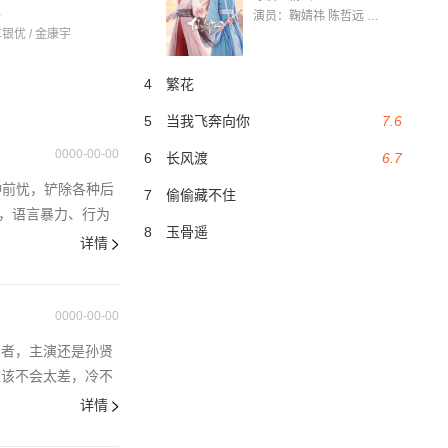
界
演员：鞠婧祎 陈哲远 茅子俊 毛晓慧 王媛可 张志浩 林枫松 张帆（演员）
车银优 / 金康宇
4
繁花
5
当我飞奔向你
7.6
0000-00-00
6
长风渡
6.7
种前忧，铲除各种后
7
偷偷藏不住
爹，语言暴力、行为
8
玉骨遥
详情
0000-00-00
击者，主演还是孙贤
应该不会太差，冷不
详情