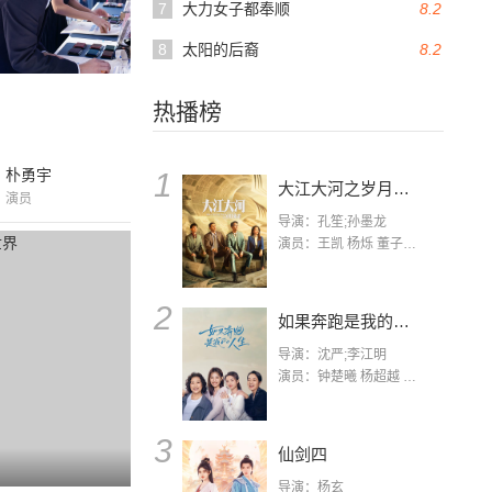
7
大力女子都奉顺
8.2
8
太阳的后裔
8.2
热播榜
朴勇宇
1
大江大河之岁月如歌
演员
导演：孔笙;孙墨龙
演员：王凯 杨烁 董子健 杨采钰 张佳宁 练练 林栋甫 房子斌
2
如果奔跑是我的人生
导演：沈严;李江明
演员：钟楚曦 杨超越 许娣 陈小艺 侯雯元 宋洋 王宥钧 李添诺
3
仙剑四
导演：杨玄