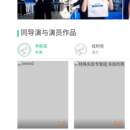
同导演与演员作品
李胜英
任时完
导演
演员
7.8
9.0