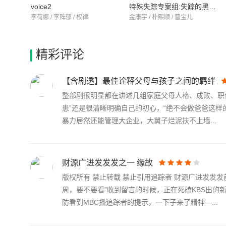
voice2
特殊失踪专案组:失踪的黑色M
李荷娜 / 李阵郁 / 权律
金康宇 / 朴熙顺 / 曹宝儿
精彩评论
【含剧透】最佳诠释父母与孩子之间的羁绊
整部剧很明显都在讲述几组家庭父母人格、成败、职
患”还是很清晰明确自己的初心，“绝不会做爸爸这
暴力居然还能管理大企业，大舅子烂泥扶不上墙...
财源广进发发发之一 缘故
版权所有 禁止转载 禁止引用追踪者 财源广进发发发
周，要不要看”收到留言的时候，正在死磕KBS出
防看到MBC播追踪者的提示，一下子来了精神—...