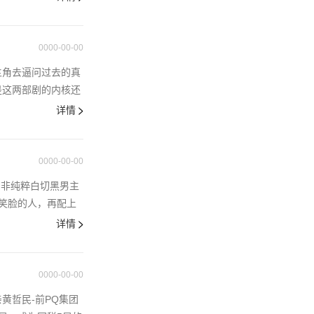
0000-00-00
主角去逼问过去的真
是这两部剧的内核还
详情
0000-00-00
，非纯粹白切黑男主
笑脸的人，再配上
详情
0000-00-00
黄哲民-前PQ集团