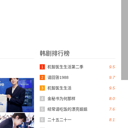
韩剧排行榜
1
机智医生生活第二季
9.5
2
请回答1988
9.7
3
机智医生生活
9.5
4
金秘书为何那样
8.0
5
经常请吃饭的漂亮姐姐
7.6
6
二十五二十一
8.1