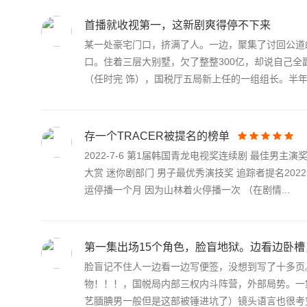
首播就收视第一，这新剧爽得停不下来
某一处豪宅门口，挤满了人。一边，聚集了讨回公道
口。住着三层大别墅，欠了整整300亿，却说自己全
（任时完 饰），国税厅五局新上任的一组组长。半年.
存一个TRACER被提名的榜单
2022-7-6 第1届韩国青龙电视奖连续剧 最佳男主演
大赏 迷你剧部门 男子最优秀演技奖 追踪者提名2022 
运停播一个月 因为山林着火停播一次 （在剧情...
第一集出场15个角色，脸盲地狱。边看边卧
脸盲记不住人一边看一边写便签，没想到写了十多页
物！！！，国帨局内部三权内斗阵营，外部局势。一集十
艺腼腆男一般但是这部被锤进坑了）镜头语言也很考究，