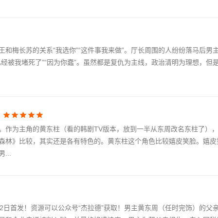
和梅长苏的关系“我选你”“这件事我来做”。厅长周围的人纷纷落马后男
经被我堵死了”“因为你蠢”。虽然都是复仇为主线，政治清明为理想，但
。作为主角的黄东柱（看的韩剧TV版本，放到一半从东周改名东柱了）
森林》比较，其实还是各有特色的。黄东柱这个角色比较嬉皮笑脸。嬉皮
..
2日首发！资源可以公众号“杰拉德”获取！男主黄东周（任时完饰）的父亲