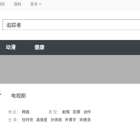
问问
百科
更多
动漫
健康
者
电视剧
地 区：
韩国
类 型：
剧情
犯罪
动作
主 演：
任时完
高我星
孙贤周
朴勇宇
宋德浩