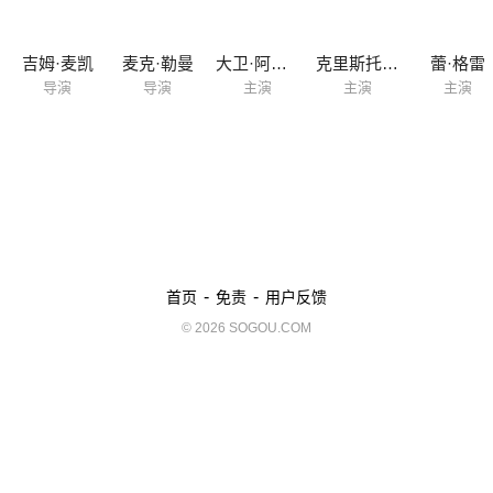
吉姆·麦凯
麦克·勒曼
大卫·阿尔瓦雷茨
克里斯托弗·邓汉
蕾·格雷
导演
导演
主演
主演
主演
-
-
首页
免责
用户反馈
© 2026 SOGOU.COM