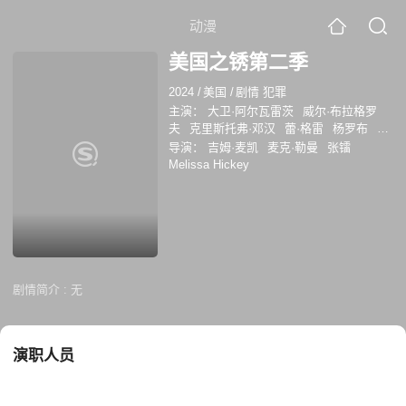
动漫
美国之锈第二季
2024
/
美国
/
剧情 犯罪
主演：
大卫·阿尔瓦雷茨
威尔·布拉格罗
夫
克里斯托弗·邓汉
蕾·格雷
杨罗布
安
娜·梅岑采娃
弗兰基·帕隆比
杰夫·丹尼尔
导演：
吉姆·麦凯
麦克·勒曼
张镭
斯
毛拉·蒂尔内
黛西·杰德
Melissa Hickey
剧情简介 :
无
演职人员