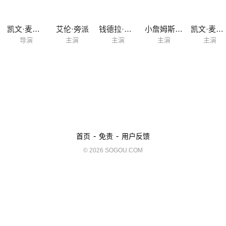
凯文·麦克基德
艾伦·旁派
钱德拉·威尔森
小詹姆斯·皮肯斯
凯文·麦克基德
导演
主演
主演
主演
主演
-
-
首页
免责
用户反馈
© 2026 SOGOU.COM