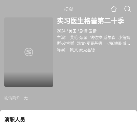
动漫
实习医生格蕾第二十季
2024
/
美国
/
剧情 爱情
主演：
艾伦·旁派
钱德拉·威尔森
小詹姆
斯·皮肯斯
凯文·麦克基德
卡特琳娜·斯柯
松
卡米拉·卢丁顿
基姆·瑞弗
杰克·博尔
导演：
凯文·麦克基德
利
克里斯·卡马克
安东尼·希尔
剧情简介 :
无
演职人员