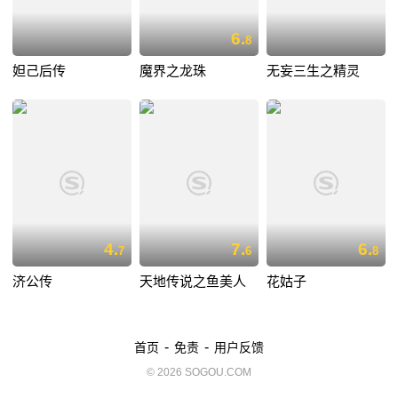
6.
8
妲己后传
魔界之龙珠
无妄三生之精灵
4.
7.
6.
7
6
8
济公传
天地传说之鱼美人
花姑子
-
-
首页
免责
用户反馈
© 2026 SOGOU.COM