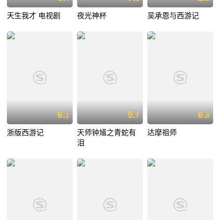
天生我才 电视剧
夜光神杯
吴承恩与西游记
6.
5.
6.
1
7
8
浙版西游记
天师钟馗之青蛇有
达摩祖师
泪