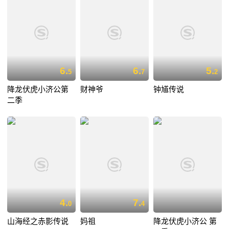
6.
6.
5.
5
7
2
降龙伏虎小济公第
财神爷
钟馗传说
二季
4.
7.
0
4
山海经之赤影传说
妈祖
降龙伏虎小济公 第