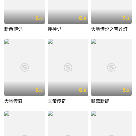
6.
6.
7.
8
9
1
新西游记
搜神记
天地传说之宝莲灯
6.
6.
5.
2
8
9
天地传奇
玉帝传奇
聊斋新编