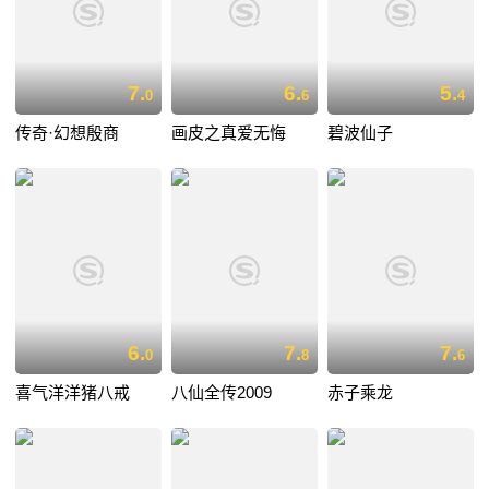
7.
6.
5.
0
6
4
传奇·幻想殷商
画皮之真爱无悔
碧波仙子
6.
7.
7.
0
8
6
喜气洋洋猪八戒
八仙全传2009
赤子乘龙