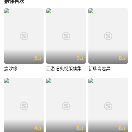
猜你喜欢
8.
9.
8.
3
2
2
宸汐缘
西游记央视版续集
新聊斋志异
4.
8.
8.
1
1
1