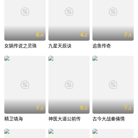
6.
4.
7.
4
2
9
女娲传说之灵珠
九星天辰诀
追鱼传奇
7.
5.
7.
3
5
1
精卫填海
神医大道公前传
古今大战秦俑情