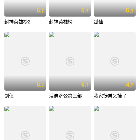
5.
5.
5.
7
7
3
封神英雄榜2
封神英雄榜
狐仙
5.
6.
4.
6
7
7
剑侠
活佛济公第三部
我家徒弟又挂了