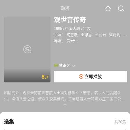
动漫
观世音传奇
1995
/
中国大陆
/
古装
主演：
陶慧敏
王思思
王丽云
梁丹昵
吴
导演：
贺米生
爱奇艺
8.
立即播放
7
剧情简介 :
观世音的前世慈航大士面对佛祖立下宏愿，转世人间度醒众
生，点悟从善之道，使众生脱离苦海。正当慈航大士转世妙庄王国三公主
妙善时，黑衣魔女（即魔鲤）亦翻卷乌云，包围祥云一起落入妙庄王的寝
宫，言三公主乃妖魔附体，不除掉三公主江山难保的舆论蛊惑大臣百姓。
宰相霍羽一心谋取王位，也以此为由逼迫国王将女婴投海......三公主得救
选集
共20集
后，黑衣魔女恶心不死，追至大香山以魔法对冒险救助并精心养育妙善的
尹妈一家制造病伤事故威胁尹家夫妇。计不得逞，又将尹妙父女推下山