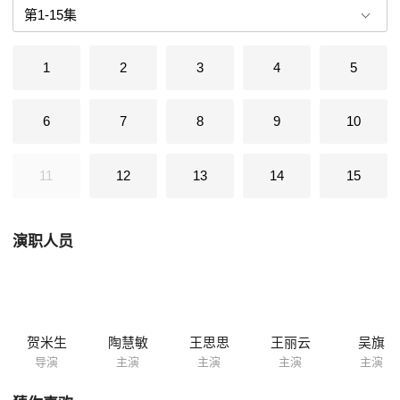
崖，欲置妙善于死地。妙善经历种种魔难长大成人，晨钟暮课，一心向
佛。她得到佛祖的点化，和其养父一起竭尽全力为山林百姓治病救难，和
乡邻相亲相善。魔女知霍羽谋篡王位更加心切，便告知三公主下落，并称
1
2
3
4
5
三公主妙善是奸相夺得王位的最大障碍。于是魔奸勾结演出了一幕幕阴险
残暴的丑剧。在观云洞终被妙善用佛祖赐给的宝匣、净瓶收灭。妙善请求
妙庄王重新修复了白雀寺，她和两位弟子也修成正果，往升天界，被佛祖
6
7
8
9
10
赐号为大慈大悲救苦救难观世音菩萨。
11
12
13
14
15
演职人员
贺米生
陶慧敏
王思思
王丽云
吴旗
导演
主演
主演
主演
主演