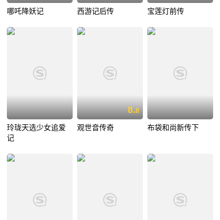
哪吒降妖记
西游记后传
宝莲灯前传
8.
8
玲珑天选少女追爱
观世音传奇
布袋和尚新传下
记