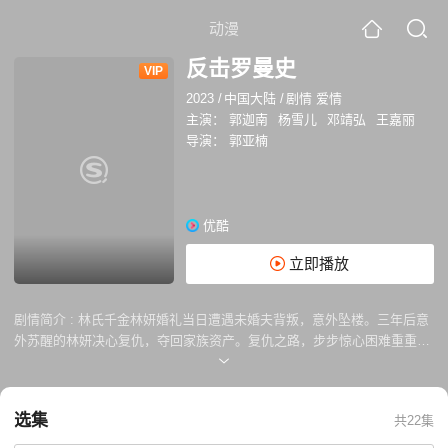
动漫
反击罗曼史
VIP
2023
/
中国大陆
/
剧情 爱情
主演：
郭迦南
杨雪儿
邓靖弘
王嘉丽
导演：
郭亚楠
优酷
立即播放
剧情简介 :
林氏千金林妍婚礼当日遭遇未婚夫背叛，意外坠楼。三年后意
外苏醒的林妍决心复仇，夺回家族资产。复仇之路，步步惊心困难重重。
所幸遇见了父亲的前保镖肖陌，两人并肩捶爆未婚夫，手撕小三，踏上了
甜蜜的反击之路。但随着爱情的升华，肖陌的真实身份也并没有那么简
单。爱情，也许真的是一味毒药。
选集
共22集