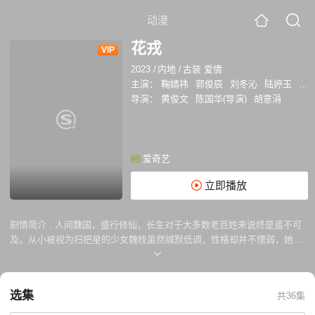
动漫
花戎
VIP
2023
/
内地
/
古装 爱情
主演：
鞠婧祎
郭俊辰
刘冬沁
陆婷玉
马
导演：
黄俊文
陈国华(导演)
胡意涓
爱奇艺
立即播放
剧情简介 :
人间魏国，盛行修仙，长生对于大多数老百姓来说终是遥不可
及。从小被视为扫把星的少女魏枝虽然缄默低调，性格却并不懦弱，她大
胆参加了测仙缘根骨的成人礼。成人礼上，魏枝所在的三十六人组在鉴仙
镜中照出凤凰身影，众人因此被一起送入白鹭书院深造，其中资质出众的
魏家三小姐成为了凤凰血脉继承者的热门人选。书院中，老师炎越严厉之
选集
共36集
极，把一干锦衣玉食的公子小姐折磨得叫苦不迭。其实炎越乃是上界天
君，下凡目的正是为了寻找凤凰血脉继承者，因为在传说中，凤凰是必将