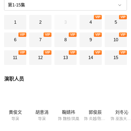
毁灭三界的可怕存在，杀死凤凰，既是炎越的使命，也是对他能否顺利即
位天君的最大试炼。炎越因天律约束，无法干扰人间之事，却渐渐对聪慧
VIP
VIP
顽强的魏枝产生了浓厚的兴趣。
1
2
3
4
5
VIP
VIP
VIP
VIP
VIP
6
7
8
9
10
VIP
VIP
VIP
VIP
VIP
11
12
13
14
15
演职人员
黄俊文
胡意涓
鞠婧祎
郭俊辰
刘冬沁
导演
导演
饰 魏枝/凤凰
饰 炎越/陈炎/林炎越
饰 巫族大尊/慕南