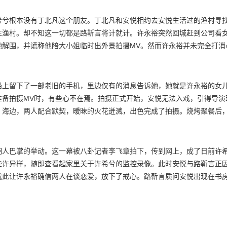
出他可以帮助丁北凡和安悦相认，实际是想利用丁北凡试探安悦是否真的
与徐梦云一起录节目，没想到徐梦云故意邀请丁北凡现身，企图让他拆穿
希兮根本没有丁北凡这个朋友。丁北凡和安悦相约去安悦生活过的渔村寻
零花钱资助他上学。
往渔村。却不知这一切都是路靳言将计就计。许永裕突然回城赶到公司看
她解围，并谎称他陪大小姐临时出外景拍摄MV。然而许永裕并未完全打消
到女儿才放心。安悦踏上渔船，看着熟悉又陌生的环境，很快浮现了过去
姐，但她很清楚她不是许希兮，而是小渔村的安悦。安悦准备向许永裕坦
可能威胁到她女儿的人绝不手软。路靳言担心一旦安悦坦白，反而会激怒
船上留下了一部老旧的手机，里边仅有的消息告诉她，她就是许永裕的女
是当务之急。
准备拍摄MV时，有些心不在焉。拍摄正式开始，安悦无法入戏，引得导演
。海边，两人配合默契，暧昧的火花迸溅，出色完成了拍摄。烧烤聚餐后
所踪，这让安悦伤心至极，想起了一段年幼时被母亲冷漠训斥的记忆。海
不已，主动告白却惨遭拒绝。然而丁北凡的字典里从来没有放弃，他买花
留地告诉路靳言，两人正式结盟。安悦伺机查找自己作为许永裕另一个女
佣人巴掌的举动。这一幕被八卦记者李飞章拍下，传到网上，成了日前许
两人正对峙间，外出的许永裕突然回家，将两人堵在书房。许永裕逼问他
些许异样，随即查看起家里关于许希兮的监控录像。此时安悦与路靳言正
永裕的怀疑。路靳言则通过放在许希兮衣领上的微型窃听器，听到了书房
就此让许永裕确信两人在谈恋爱，放下了戒心。路靳言质问安悦出现在书
希兮一个女儿，那个女儿是他们夫妻最珍贵的礼物。在一处隐蔽的院落里
不过是在欺骗她，利用她查清真相。为此，他内疚痛苦，却被江天成一语
了幕后黑手徐梦云，软硬兼施地解决了这个一直针对许希兮的大麻烦。但
接提出让两人炒作拍大小姐和保镖Vlog，但却遭到路靳言以保镖的三大