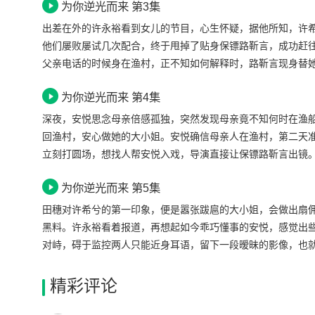
为你逆光而来 第3集
前安悦母女俩突然失踪，不知道变成了许家大小姐。路靳言提
来的鱼罐头被嫌弃地扔进垃圾桶，安悦真的不记得他了。安悦
出差在外的许永裕看到女儿的节目，心生怀疑，据他所知，许
丁北凡却没有抹黑许希兮，反而宣称许希兮心地善良，从小拿
他们屡败屡试几次配合，终于甩掉了贴身保镖路靳言，成功赶
父亲电话的时候身在渔村，正不知如何解释时，路靳言现身替
使田穗在他面前配合路靳言的说辞圆谎，许永裕依旧要亲自见
为你逆光而来 第4集
这里生活的片段。虽然她还没想起来为什么她会变成许家大小
却制止了她，他敏锐地发觉许永裕的父爱过于偏执，他对那些
深夜，安悦思念母亲倍感孤独，突然发现母亲竟不知何时在渔
她失踪的母亲。为此，他告诫安悦先别冲动，先找到许希兮才
回渔村，安心做她的大小姐。安悦确信母亲人在渔村，第二天
立刻打圆场，想找人帮安悦入戏，导演直接让保镖路靳言出镜
的身影一闪而逝，立刻跟了上去，路靳言追着安悦。安母不知
为你逆光而来 第5集
工作时不怕苦不怕累，下班后笑靥如花自在状态的田穗，心动
江天成。另一边，安悦也将渔船上发现母亲手机的事，毫无保
田穗对许希兮的第一印象，便是嚣张跋扈的大小姐，会做出扇
言也避开监控，潜入许永裕书房寻找线索，与安悦狭路相逢。
黑料。许永裕看着报道，再想起如今乖巧懂事的安悦，感觉出
悦故意做出一副大小姐和保镖书房幽会的暧昧模样，打消了许
对峙，碍于监控两人只能近身耳语，留下一段暧昧的影像，也
安悦借机苦肉计探问身份，从许永裕口中得知他和妻子只有许
他们是同盟，他是为了帮她查找真相。但只有路靳言知道，他
中真正的许希兮，神情复杂。
心软、心动了。田穗这边忙着处理安悦的黑料报道，很快找到
精彩评论
踵而来。路靳言保护安悦的画面被曝光，引发外界关注。田穗直