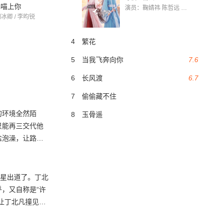
心喵上你
楼下女友请签收越南语版
天团见习生
演员：鞠婧祎 陈哲远 茅子俊 毛晓慧 王媛可 张志浩 林枫松 张帆（演员）
胡冰卿 / 李昀锐
王冠逸 / 徐好 / 吴昊泽
王嘉萌 / 王朝阳 / 陈
4
繁花
5
当我飞奔向你
7.6
6
长风渡
6.7
7
偷偷藏不住
的环境全然陌
8
玉骨遥
只能再三交代他
盐泡澡，让路靳
，她努力想看清
引起了路靳言的
路靳言在危险的
明星出道了。丁北
身边，一次次保
，又自称是“许
许家大小姐许希
让丁北凡撞见了
悦青梅竹马，不久