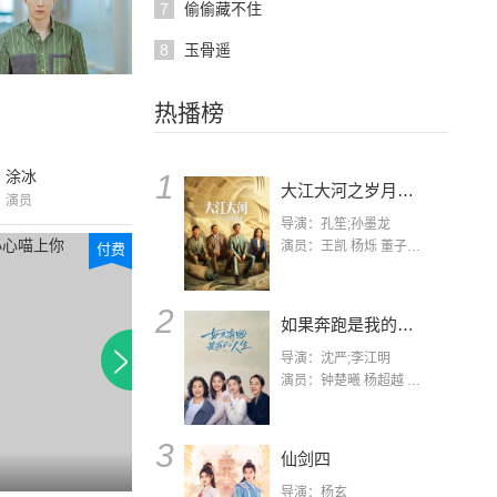
7
偷偷藏不住
8
玉骨遥
热播榜
涂冰
1
大江大河之岁月如歌
演员
导演：孔笙;孙墨龙
演员：王凯 杨烁 董子健 杨采钰 张佳宁 练练 林栋甫 房子斌
付费
2
如果奔跑是我的人生
导演：沈严;李江明
演员：钟楚曦 杨超越 许娣 陈小艺 侯雯元 宋洋 王宥钧 李添诺
3
仙剑四
导演：杨玄