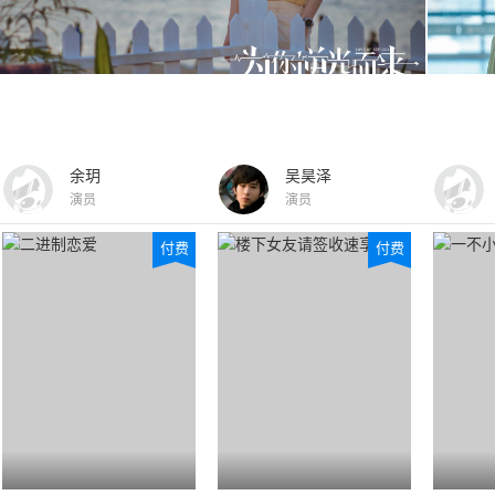
余玥
吴昊泽
演员
演员
付费
付费