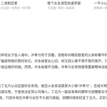
二进制恋爱
楼下女友请签收速享版
一不小
庄达菲 / 任宥纶 / 刘宇航
王冠逸 / 徐好 / 吴昊泽
邢昭林 / 
的年轻女子坠入海中。许希兮终于苏醒，但她却对眼前慈爱的父亲和奢华
了脑袋导致的暂时失忆。许永裕爱女心切，却又因公事不得不暂时离开，
兮身边保护好她。然而，许永裕离开当晚，许希兮反常地使用蔓越莓味浴
浮现一个画面：在海底往下沉时，一个身影奋力朝她游来，拉住了她的手
心头闪过一丝暖意，对陌生环境的恐慌也稍微卸下。可是许希兮的反常，
竞争对手徐梦云的设计，舞台事故频出，甚至舞台灯也被蓄意破坏，保镖
丁北凡认出这是好友安悦，她怎么会变成富家大小姐“许希兮”，还成大
惊四座的初舞台，也彻底让许希兮怦然心动。她喜欢上了这总是守护在她
直接拉黑，于是他决定到公司堵人。丁北凡一副自来熟的模样与田穗套近乎
身份有了认同感。但她不知道的是，路靳言正在调查她，他很确定她不是
奇怪，只因许母在许希兮出生不久就已病逝。田穗叫保安赶走丁北凡，正好
问丁北凡与许希兮的关系以及“许希兮”的真实身份。丁北凡声称他和安