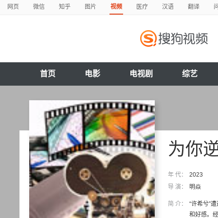
网页
微信
知乎
图片
视频
医疗
汉语
翻译
首页
电影
电视剧
综艺
为你
年 代：
2023
导 演：
明焱
简 介：
“许希兮”
和好感。经