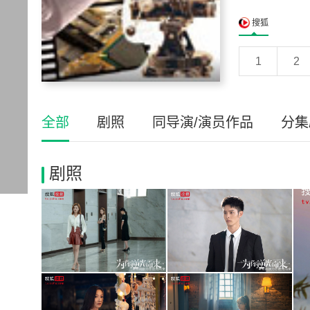
搜狐
1
2
全部
剧照
同导演/演员作品
分集
剧照