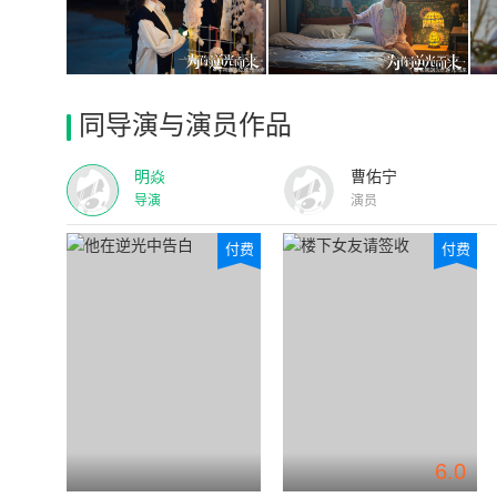
同导演与演员作品
明焱
曹佑宁
导演
演员
付费
付费
6.0