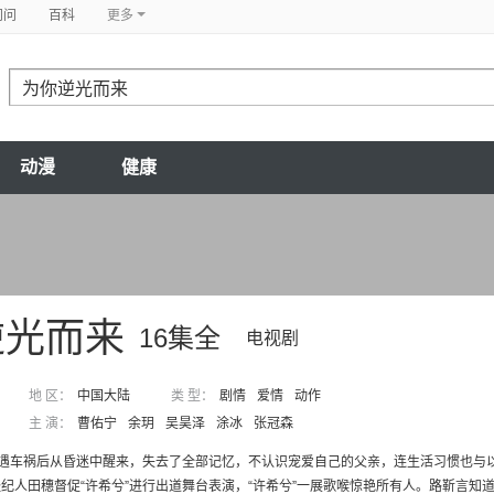
问问
百科
更多
动漫
健康
逆光而来
16集全
电视剧
地 区：
中国大陆
类 型：
剧情
爱情
动作
主 演：
曹佑宁
余玥
吴昊泽
涂冰
张冠森
遭遇车祸后从昏迷中醒来，失去了全部记忆，不认识宠爱自己的父亲，连生活习惯也与
纪人田穗督促“许希兮”进行出道舞台表演，“许希兮”一展歌喉惊艳所有人。路靳言知道原