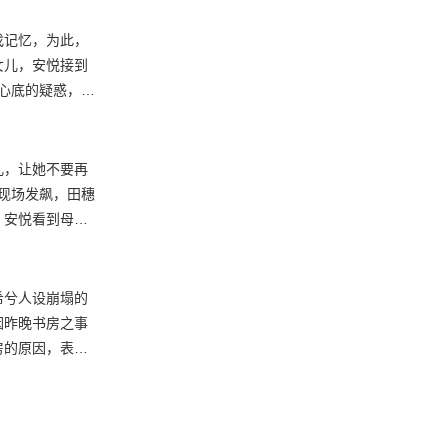
失忆。丁北凡带
许希兮的身份。
找记忆，为此，
女儿，安悦接到
心底的疑惑，即
的一些与母亲在
白身份，路靳言
许父，甚至连累
儿，让她不要再
现场发飙，田穗
，安悦看到母亲
边，丁北凡看着
告白，巧遇情敌
儿的证明，路靳
希兮人设崩塌的
们为何在此，安
因昨晚书房之事
父女俩的对话。
房的原因，表示
，安母看着沉睡
道破他是对安悦
没想到，麻烦接
基本原则拒绝。