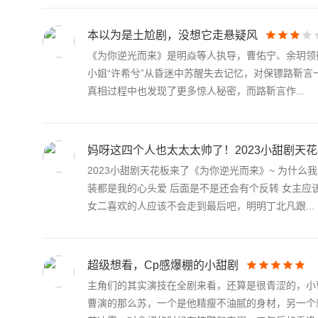
本以为是土尬剧，没想它走悬疑风
《为你逆光而来》是明焱等人执导，曹佑宁、余玥领
小姐“许希兮”从昏迷中苏醒失去记忆，对保镖路靳
真相过程中也发现了更多惊人秘密，而路靳言作...
妈呀这四个人也太太太帅了！2023小甜剧天
2023小甜剧天花板来了《为你逆光而来》~ 为什
装都是我的心头爱 后面是不是还会有个反转 女主应
女二喜欢的人应该不会走到最后吧，明明丁北凡跟...
超级想看，Cp感爆棚的小甜剧
主角们的其实演技在全剧来看，还算是很青涩的，小
曹演的那么苏，一个是他精瘦不油腻的身材，另一个