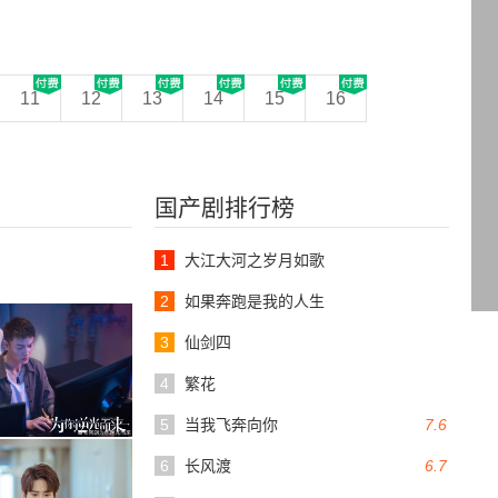
11
12
13
14
15
16
国产剧排行榜
1
大江大河之岁月如歌
2
如果奔跑是我的人生
3
仙剑四
4
繁花
5
当我飞奔向你
7.6
6
长风渡
6.7