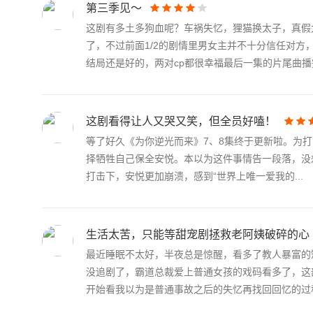
安悦看着路靳言冷漠的模样有些失落，却也没有为难，而是帮
第三季见～
办法，让安悦与另一位艺人张景川配合上恋综。张景川表现绅
这剧有多土多狗血呢？车祸失忆，狸猫换太子，真假
互动，忍不住吃醋。
了，不过前面1/2的剧情里男女主并不十分信任对方
结局还是好的，两对cp都很幸福最后一集的片尾曲播完.
这剧看得让人又哭又笑，但全员好嗑！
等了好久《为你逆光而来》7、8集终于更新啦。为
择牺牲自己保全安悦。本以为这件事情告一段落，没
打击下，安悦更加崩溃，感到“世界上唯一爱我的...
生活太苦，只能等甜宠剧拯救老阿姨破碎的心
最近睡眠不太好，半夜总是惊醒，看多了教人暴富的
没追剧了，霸道总裁爱上普通女孩的戏码看多了，这
开始看我以为是普通事故之后的失忆再找回回忆的过程.