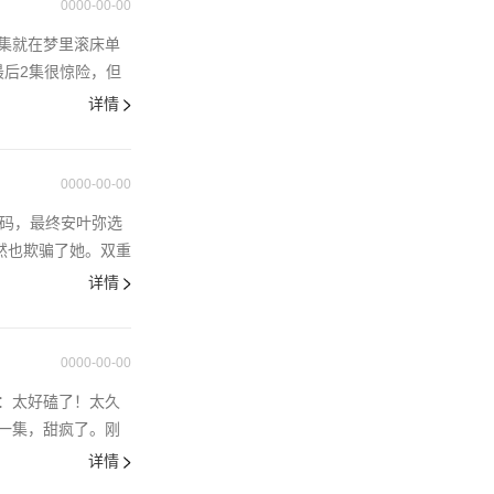
，主动提出解决
0000-00-00
与张景川的暧昧
集就在梦里滚床单
最后2集很惊险，但
详情
0000-00-00
戏码，最终安叶弥选
然也欺骗了她。双重
详情
0000-00-00
：太好磕了！太久
一集，甜疯了。刚
详情