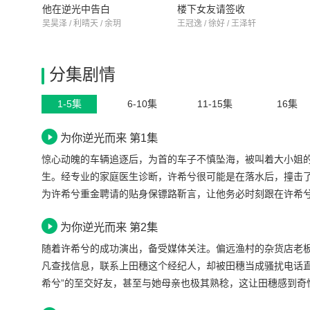
他在逆光中告白
楼下女友请签收
吴昊泽 / 利晴天 / 余玥
王冠逸 / 徐好 / 王泽轩
分集剧情
1-5集
6-10集
11-15集
16集
为你逆光而来 第1集
惊心动魄的车辆追逐后，为首的车子不慎坠海，被叫着大小姐
生。经专业的家庭医生诊断，许希兮很可能是在落水后，撞击
为许希兮重金聘请的贴身保镖路靳言，让他务必时刻跟在许希
言误以为她闹自杀。许希兮看着担心她的路靳言，脑海里不禁
为你逆光而来 第2集
对方的模样，与如今眼前路靳言的身影重叠。一刹那，许希兮
注意，开始不动声色地观察起她。首演正式开始，许希兮遭遇
随着许希兮的成功演出，备受媒体关注。偏远渔村的杂货店老板
瞬间护住许希兮，他用自己沉默的受伤，帮助许希兮完成了艳
凡查找信息，联系上田穗这个经纪人，却被田穗当成骚扰电话
护她的路靳言。演出成功，得到认可的许希兮第一次对自己的
希兮”的至交好友，甚至与她母亲也极其熟稔，这让田穗感到
兮。
来公司上班的安悦，立刻上前打招呼，被路靳言拦下。路靳言套