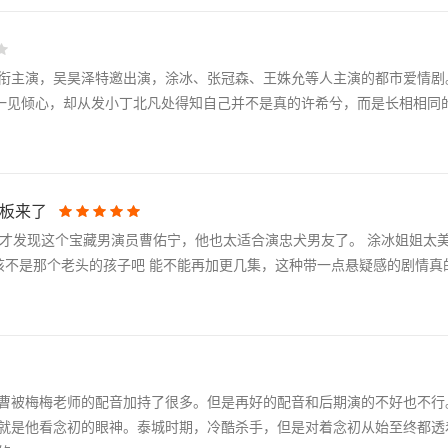
衔主演，吴昊泽特邀出演，涂冰、张冠森、王姝允等人主演的都市爱情剧
言一见倾心，却从发小丁北凡处得知自己并不是真的许希兮，而是长相相同
花板来了
么我才发现这个宝藏男演员曹佑宁，他也太适合演忠犬男友了。 涂冰姐姐太
该不是那个老头的孩子吧 能不能再加更几集，这种带一点悬疑感的剧情真
曹被梅梅老师的配音加持了很多。但是再好的配音和后期演的不好也不行
就是他看念初的眼神。泰城时期，冷酷杀手，但是对着念初从始至终都透