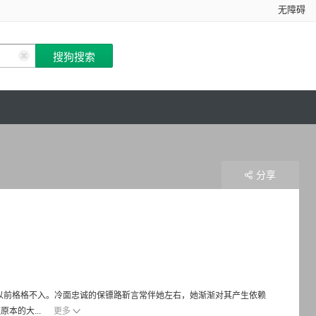
无障碍
分享
以前格格不入。冷面忠诚的保镖路靳言常伴她左右，她渐渐对其产生依赖
本的大...
更多