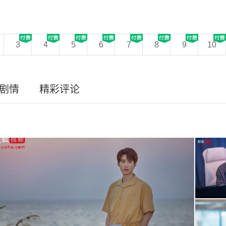
3
4
5
6
7
8
9
10
剧情
精彩评论