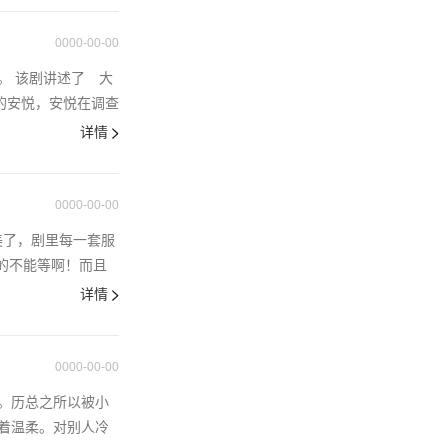
0000-00-00
。 该剧讲述了 大
的安悦，安悦在调查
详情
0000-00-00
美了，剧里每一套服
的不能等啊！而且
详情
0000-00-00
。历总之所以被小
着温柔。对别人冷