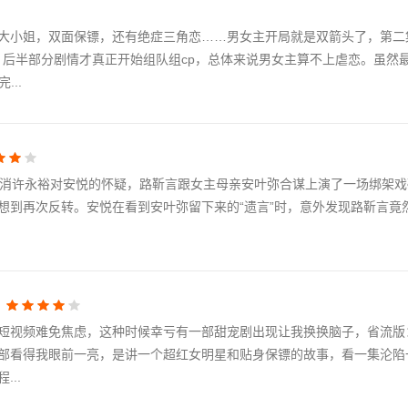
着路靳言拒绝了田穗。田穗对两人的不配合深感无奈，丁北凡和田穗打赌
士，对安悦处处照顾。两人按剧本配合拍摄，贴身守护的路靳言看着安悦
大小姐，双面保镖，还有绝症三角恋……男女主开局就是双箭头了，第二
，后半部分剧情才真正开始组队组cp，总体来说男女主算不上虐恋。虽然
..
打消许永裕对安悦的怀疑，路靳言跟女主母亲安叶弥合谋上演了一场绑架
想到再次反转。安悦在看到安叶弥留下来的“遗言”时，意外发现路靳言竟
短视频难免焦虑，这种时候幸亏有一部甜宠剧出现让我换换脑子，省流版
部看得我眼前一亮，是讲一个超红女明星和贴身保镖的故事，看一集沦陷
..