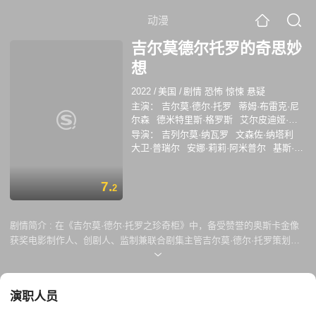
动漫
吉尔莫德尔托罗的奇思妙
想
2022
/
美国
/
剧情 恐怖 惊悚 悬疑
主演：
吉尔莫·德尔·托罗
蒂姆·布雷克·尼
尔森
德米特里斯·格罗斯
艾尔皮迪娅·卡
里洛
塞巴斯蒂安·罗奇
玛莎·伯恩斯
詹姆
导演：
吉列尔莫·纳瓦罗
文森佐·纳塔利
斯·尼利
莉兹·约翰斯顿
托尼·孟克
伊莉
大卫·普瑞尔
安娜·莉莉·阿米普尔
基斯·托
丝·鲍曼
BartBadzioch
尼尔·巴博考克
F·
马斯
凯瑟琳·哈德威克
帕诺斯·科斯马图
默里·亚伯拉罕
格林·特鲁曼
卢克·罗伯茨
斯
詹妮弗·肯特
7.
布拉德·博布里奇
凯特·米库奇
马丁·斯
2
剧情简介 :
在《吉尔莫·德尔·托罗之珍奇柜》中，备受赞誉的奥斯卡金像
获奖电影制作人、创剧人、监制兼联合剧集主管吉尔莫·德尔·托罗策划了
一系列史无前例且具有流派定义的故事，旨在挑战我们传统的恐怖观念。
从恐怖到魔幻，从哥特式到怪诞或古典恐怖，这八个同样复杂而险恶的故
事（包括德尔·托罗的两个原创故事）由德尔·托罗亲自选择的编剧和导演
演职人员
团队搬上银幕。