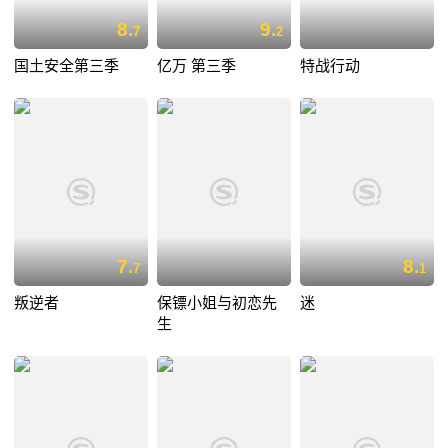
8.
9.
7
2
国土安全第三季
亿万 第三季
特战行动
7.
8.
7
1
叛逆者
保镖小姐与初恋先
迷
生