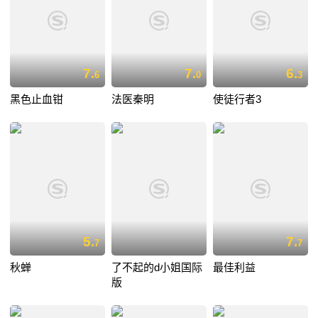
7.
7.
6.
6
0
3
黑色止血钳
法医秦明
使徒行者3
5.
7.
7
7
秋蝉
了不起的d小姐国际
最佳利益
版