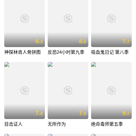
6.
8.
7.
3
6
7
神探林肯人骨拼图
反恐24小时第九季
吸血鬼日记 第八季
7.
7.
9.
8
9
7
目击证人
无所作为
绝命毒师第五季