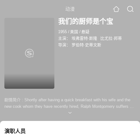
动漫
我们的厨师是个宝
1955
/
美国
/
悬疑
主演：
埃弗雷特·斯隆
比尤拉·邦蒂
导演：
罗伯特·史蒂文斯
剧情简介 :
Shortly after having a quick breakfast with his wife and the
new cook whom they have recently hired, Ralph Montgomery suffers a
bad attack of indigestion, and continues to have trouble afterward. Later,
he reads a newspaper story about a housekeeper who has poisoned
several of her employers, and who is still at large. Ralph begins to
演职人员
suspect the worst, and he takes a cup of coc...