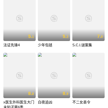
5.
5.
7.
1
3
0
法证先锋4
少年包拯
S.C.I.谜案集
8.
8.
8
9
x医生外科医生大门
白夜追凶
不二女县令
未知子第6季