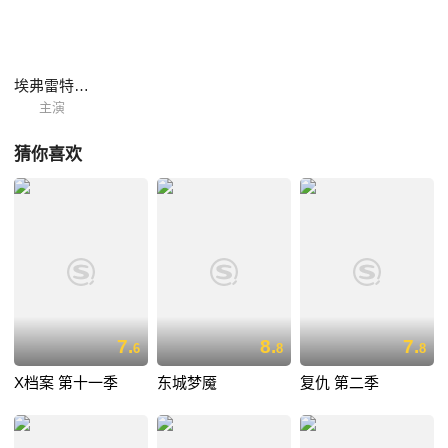
埃弗雷特·斯隆
主演
猜你喜欢
7.
8.
7.
6
8
8
X档案 第十一季
东城梦魇
复仇 第二季