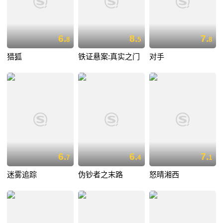
6.
8.
7.
8
5
8
猎狐
铁证悬案:真实之门
对手
6.
6.
7.
7
4
1
迷雾追踪
伪钞者之末路
怒晴湘西