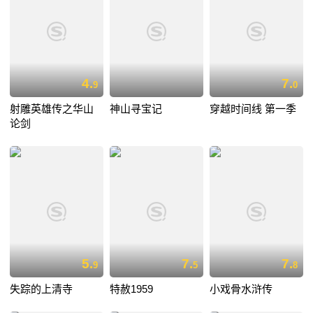
4.
7.
9
0
射雕英雄传之华山
神山寻宝记
穿越时间线 第一季
论剑
5.
7.
7.
9
5
8
失踪的上清寺
特赦1959
小戏骨水浒传