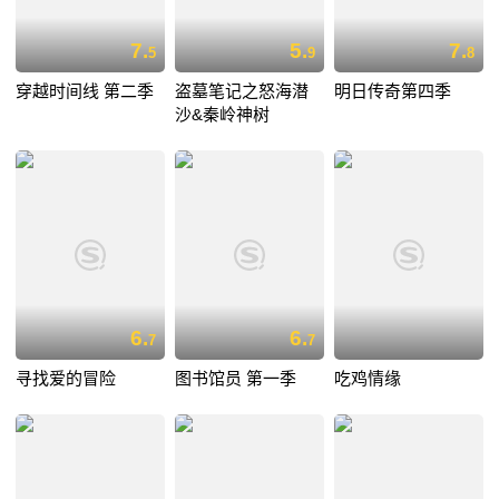
7.
5.
7.
5
9
8
穿越时间线 第二季
盗墓笔记之怒海潜
明日传奇第四季
沙&秦岭神树
6.
6.
7
7
寻找爱的冒险
图书馆员 第一季
吃鸡情缘