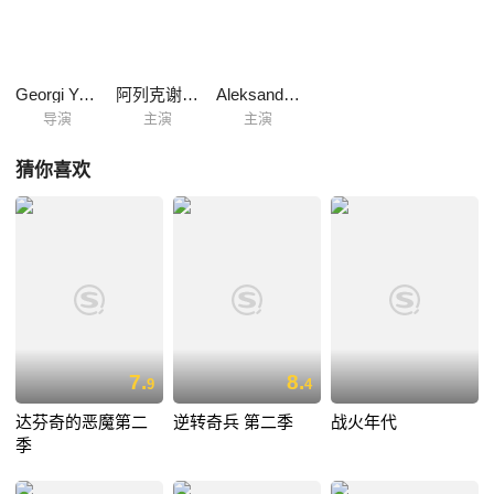
有一个念头，那就是对导致他沦落到今天如此境地的所有人展开复仇。埃
德蒙摇身一变成为了神秘莫测的基督山伯爵，在成功进入了上流社会后，
他的复仇计划也逐步的实施着。
Georgi Yungvald-Khilkevich
阿列克谢·扎尔科夫
Aleksandr Slastin
导演
主演
主演
猜你喜欢
7.
8.
9
4
达芬奇的恶魔第二
逆转奇兵 第二季
战火年代
季