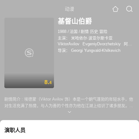
动漫
基督山伯爵
1988
/
法国
/
剧情 历史 冒险
主演：
米哈依尔·波亚尔斯卡亚
ViktorAvilov
EvgeniyDvorzhetskiy
阿列
克谢·扎尔科夫
安娜·萨莫基娜
斯维特兰
导演：
Georgi Yungvald-Khilkevich
娜·斯米尔诺娃
Aleksandr Slastin
伊戈尔·
斯克利亚尔
弗拉基米尔·斯捷克洛夫
格奥
尔基·永瓦尔德·基尔凯维奇
威廉·德`维塔
莱
Oleg Shklo
8.
4
剧情简介 :
埃德蒙（Viktor Avilov 饰）本是一个朝气蓬勃的年轻水手，他
对生活充满了热情，与人为善的个性亦为他在江湖上结识了诸多朋友。梅
塞迪丝（Anna Samokhina 饰）是埃德蒙心爱的姑娘，当埃德蒙完成了此
次海上作业回到陆地上后，两人就准备成婚。不幸的是，埃德蒙的幸福惹
得情敌费尔南多十分眼红，他和昏庸的法官威尔弗（阿尼斯·利西提斯
演职人员
Arnis Licitis 饰），利用莫须有的罪名将埃德蒙送入了大牢。 十七年过去
了，在狱友的帮助下，心中充满了仇恨的埃德蒙越狱成功，出狱后的他只