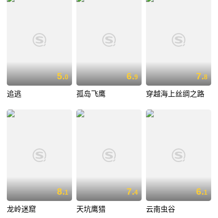
5.
6.
7.
0
9
8
追逃
孤岛飞鹰
穿越海上丝绸之路
8.
7.
6.
1
4
1
龙岭迷窟
天坑鹰猎
云南虫谷