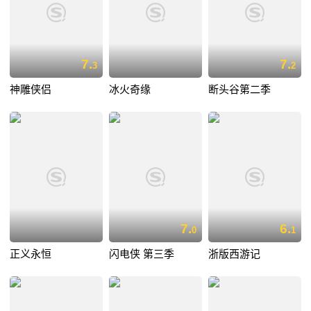
7.
7.
3
2
神雕侠侣
冰火奇缘
断头谷第二季
7.
6.
0
1
正义永恒
闪电侠 第三季
浙版西游记