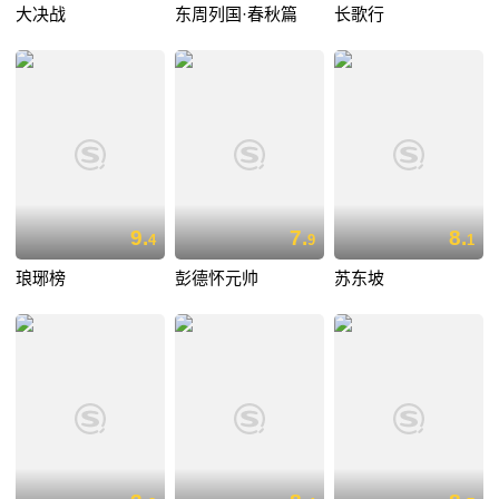
大决战
东周列国·春秋篇
长歌行
9.
7.
8.
4
9
1
琅琊榜
彭德怀元帅
苏东坡