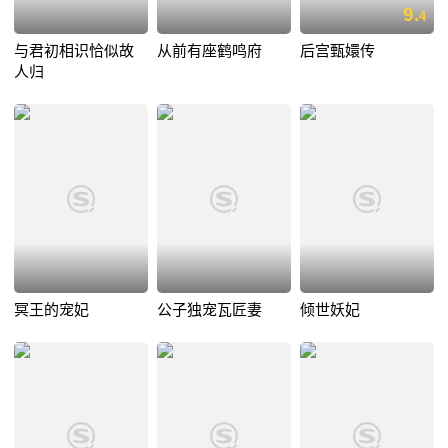
9.
4
与君初相识恰似故
从前有座鹤鸣府
后宫甄嬛传
人归
冥王的宠妃
公子独宠瓦匠妻
倾世妖妃