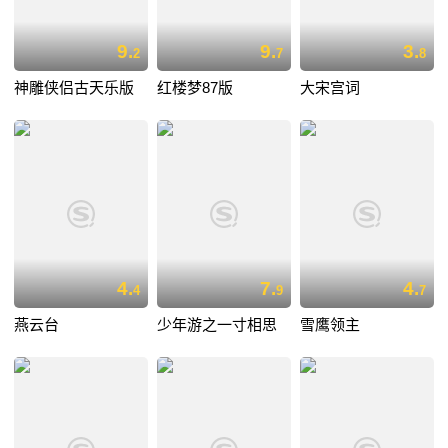
9.
9.
3.
2
7
8
神雕侠侣古天乐版
红楼梦87版
大宋宫词
4.
7.
4.
4
9
7
燕云台
少年游之一寸相思
雪鹰领主