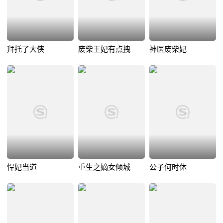
拜托了大侠
废柴王妃有点拽
神医废柴妃
悍妃当道
重生之嫡女倾城
公子何时休