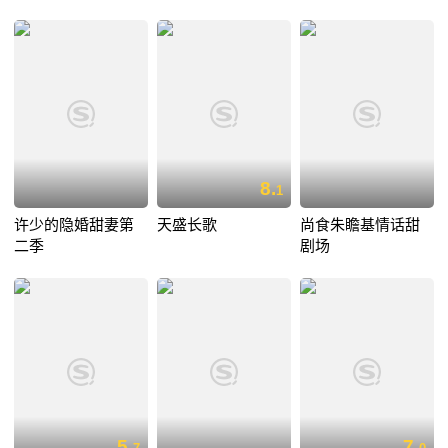
8.
1
许少的隐婚甜妻第
天盛长歌
尚食朱瞻基情话甜
二季
剧场
5.
7.