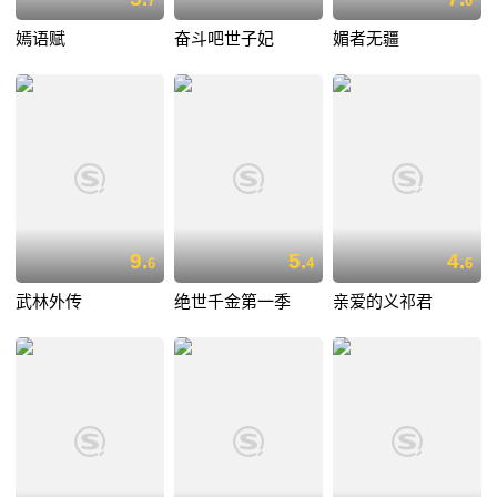
7
0
嫣语赋
奋斗吧世子妃
媚者无疆
9.
5.
4.
6
4
6
武林外传
绝世千金第一季
亲爱的义祁君