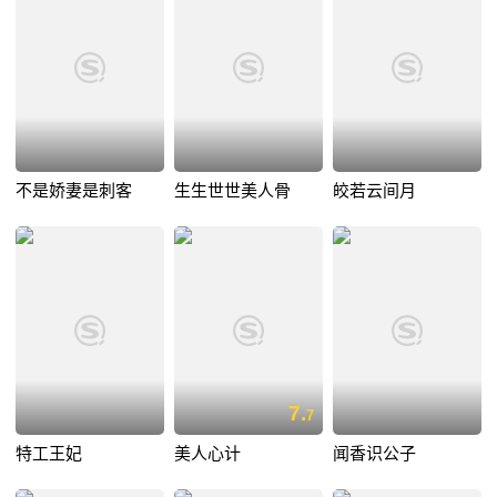
不是娇妻是刺客
生生世世美人骨
皎若云间月
7.
7
特工王妃
美人心计
闻香识公子