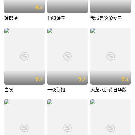
9.
4
琅琊榜
仙狐娘子
我就是这般女子
5.
5.
9.
7
7
1
白发
一夜新娘
天龙八部黄日华版