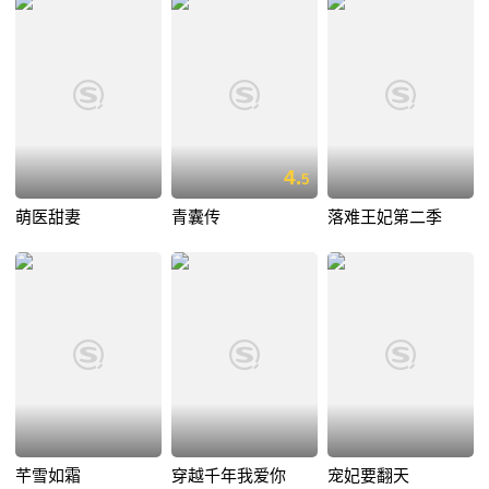
4.
5
萌医甜妻
青囊传
落难王妃第二季
芊雪如霜
穿越千年我爱你
宠妃要翻天