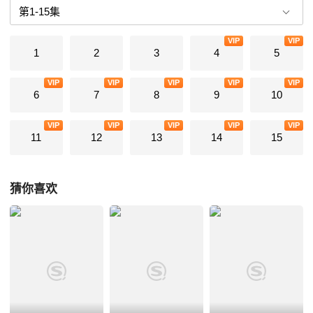
VIP
VIP
1
2
3
4
5
VIP
VIP
VIP
VIP
VIP
6
7
8
9
10
VIP
VIP
VIP
VIP
VIP
11
12
13
14
15
猜你喜欢