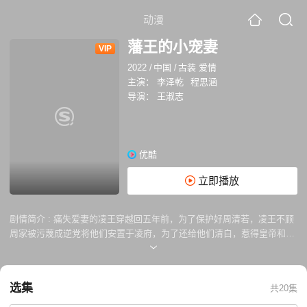
动漫
藩王的小宠妻
VIP
2022
/
中国
/
古装 爱情
主演：
李泽乾
程思涵
导演：
王淑志
优酷
立即播放
剧情简介 :
痛失爱妻的凌王穿越回五年前，为了保护好周清若，凌王不顾
周家被污蔑成逆党将他们安置于凌府，为了还给他们清白，惹得皇帝和诸
多大臣不悦，皇帝忌惮他的地位，联手奸臣要用周清若一家威胁凌王，凌
王中计，皇帝更不顾手足情谊向凌王射箭，周清若再次为救凌王而死，凌
王猛地睁开眼，又回到了五年前......
选集
共20集