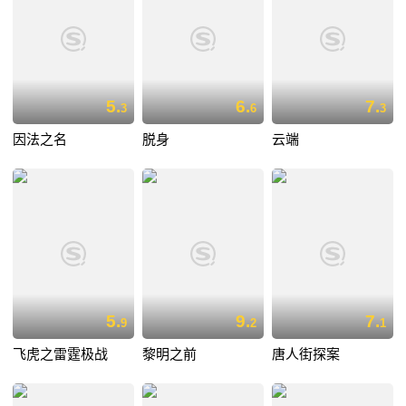
5.
6.
7.
3
6
3
因法之名
脱身
云端
5.
9.
7.
9
2
1
飞虎之雷霆极战
黎明之前
唐人街探案