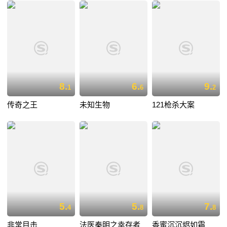
8.
6.
9.
1
6
2
传奇之王
未知生物
121枪杀大案
5.
5.
7.
4
8
8
非常目击
法医秦明之幸存者
香蜜沉沉烬如霜