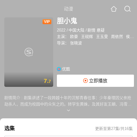
动漫
胆小鬼
VIP
2022
/
中国大陆
/
剧情 悬疑
主演：
欧豪
王砚辉
王玉雯
周依然
侯雯元
导演：
张晓波
优酷
7.
立即播放
7
剧情简介 :
剧集讲述了一段跨越十年的沉郁青春往事：少年秦理因父亲抢
劫杀人，而成为校园中的众矢之的。转学生黄姝，及其好友王頔、冯雪娇
始终坚定地站在他身边，四人建立起了一段珍贵的校园情谊。然而，成长
过程中一连串事件的发生，却不断挑战着这段友情，坚守与背叛，他们该
如何抉择…… 《胆小鬼》改编自郑执长篇小说《生吞》。
选集
更新至第27集/共16集