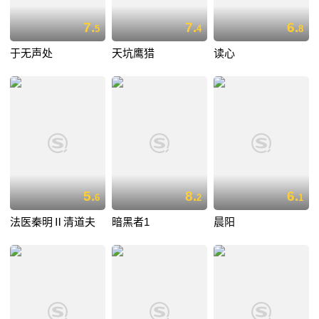
7.
7.
6.
5
4
8
于无声处
天坑鹰猎
读心
5.
8.
6.
6
2
1
法医秦明Ⅱ清道夫
暗黑者1
晨阳