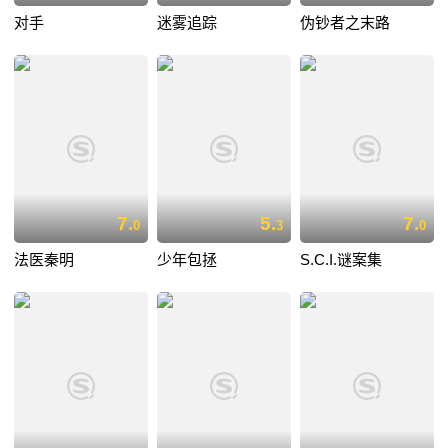
对手
迷雾追踪
伪钞者之末路
7.
5.
7.
0
3
0
法医秦明
少年包拯
S.C.I.谜案集