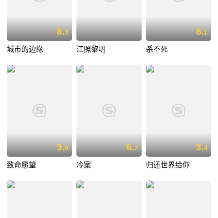
8.
8.
3
1
城市的边缘
江照黎明
杀不死
3.
6.
3.
9
7
4
致命愿望
冷案
归还世界给你