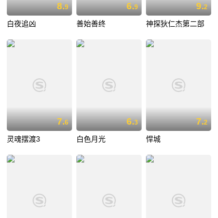
8.
6.
9.
9
9
2
白夜追凶
善始善终
神探狄仁杰第二部
7.
6.
7.
6
3
2
灵魂摆渡3
白色月光
悍城