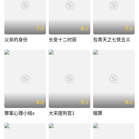
7.
8.
7.
5
1
9
父亲的身份
长安十二时辰
包青天之七侠五义
6.
9.
9.
3
3
0
罪案心理小组x
大宋提刑官1
暗算