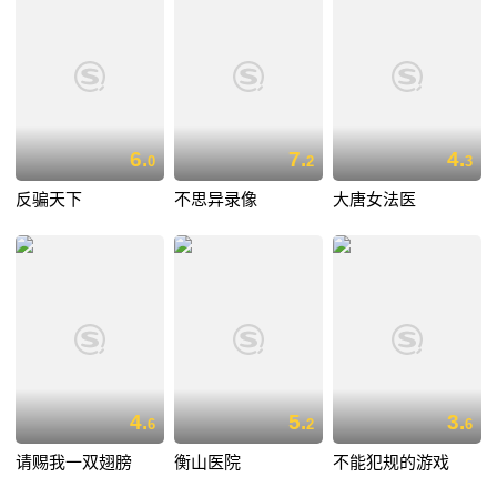
6.
7.
4.
0
2
3
反骗天下
不思异录像
大唐女法医
4.
5.
3.
6
2
6
请赐我一双翅膀
衡山医院
不能犯规的游戏