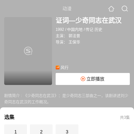
动漫
证词—少奇同志在武汉
1992
/
中国内地
/
传记 历史
主演：
郭法曾
导演：
王保华
风行
立即播放
剧情简介 :
《少奇同志在武汉》：是少奇同志三部曲之一，该剧讲述刘少
奇同志在武汉的工作概况。
选集
共3集
1
2
3