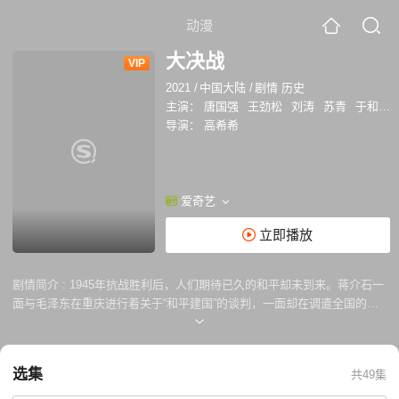
动漫
大决战
VIP
2021
/
中国大陆
/
剧情 历史
主演：
唐国强
王劲松
刘涛
苏青
于和伟
导演：
高希希
爱奇艺
立即播放
剧情简介 :
1945年抗战胜利后，人们期待已久的和平却未到来。蒋介石一
面与毛泽东在重庆进行着关于“和平建国”的谈判，一面却在调遣全国的军
队开始秘密备战。1946年解放战争爆发，东北成为了国共两党争夺的焦
点。1947年8月，战争局势扭转，中共由战略防御转向战略反攻。1948年
9月，决定中华民族命运走向的辽沈、淮海、平津三大战役相继开始，中
选集
共49集
国人民解放军也迎来了决胜时刻。