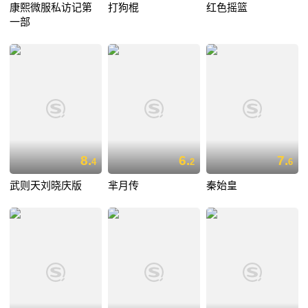
康熙微服私访记第
打狗棍
红色摇篮
一部
8.
6.
7.
4
2
6
武则天刘晓庆版
芈月传
秦始皇