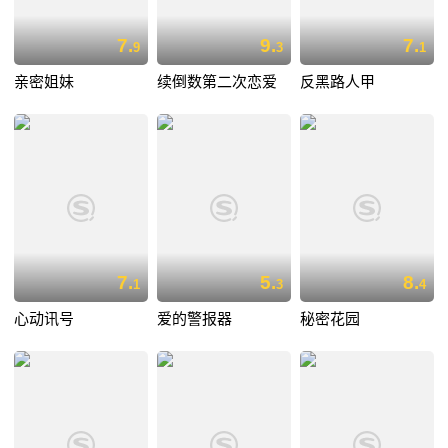
7.
9.
7.
9
3
1
亲密姐妹
续倒数第二次恋爱
反黑路人甲
7.
5.
8.
1
3
4
心动讯号
爱的警报器
秘密花园