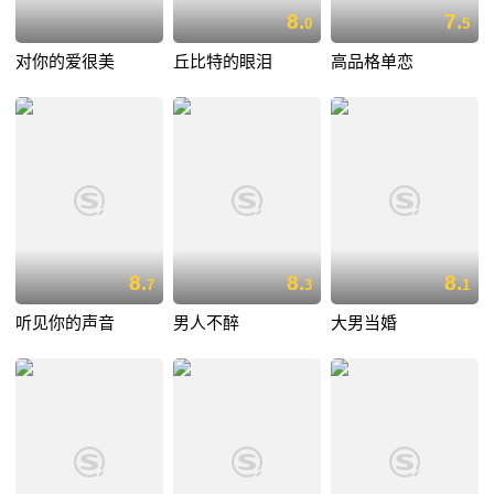
8.
7.
0
5
对你的爱很美
丘比特的眼泪
高品格单恋
8.
8.
8.
7
3
1
听见你的声音
男人不醉
大男当婚