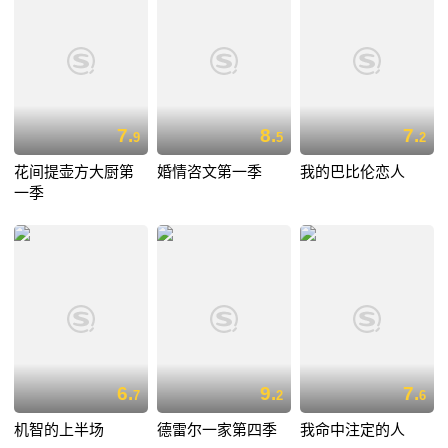
7.
8.
7.
9
5
2
花间提壶方大厨第
婚情咨文第一季
我的巴比伦恋人
一季
6.
9.
7.
7
2
6
机智的上半场
德雷尔一家第四季
我命中注定的人