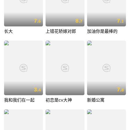
7.
8.
7.
6
7
1
长大
上错花轿嫁对郎
加油你是最棒的
3.
7.
4
8
我和我们在一起
初恋是cv大神
新婚公寓