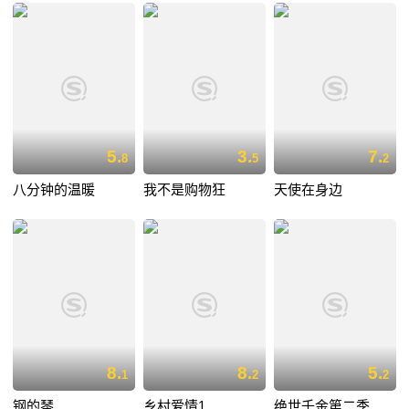
5.
3.
7.
8
5
2
八分钟的温暖
我不是购物狂
天使在身边
8.
8.
5.
1
2
2
钢的琴
乡村爱情1
绝世千金第二季