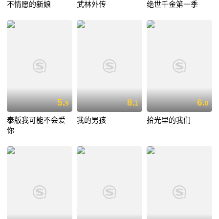
不情愿的新娘
武林外传
绝世千金第一季
5.
8.
6.
9
1
0
泰版我可能不会爱
我的男孩
拾光里的我们
你