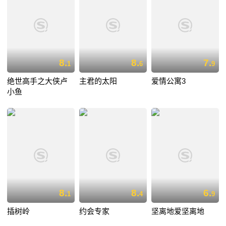
8.
8.
7.
1
6
9
绝世高手之大侠卢
主君的太阳
爱情公寓3
小鱼
8.
8.
6.
1
4
9
插树岭
约会专家
坚离地爱坚离地