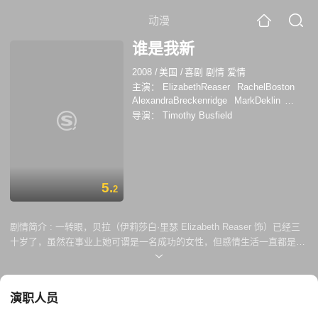
动漫
谁是我新
2008
/
美国
/
喜剧 剧情 爱情
主演：
ElizabethReaser
RachelBoston
AlexandraBreckenridge
MarkDeklin
AdamRothenberg
温蒂·马力克
瑞德·斯科
导演：
Timothy Busfield
特
阿萨夫·科恩
凯蒂·勒克莱齐
马克·迪
克林
阿里尔·米拉巴尔-拉莫斯
亚利桑德
拉·布莱肯瑞吉
瑞秋·波士顿
本·里德
5.
2
剧情简介 :
一转眼，贝拉（伊莉莎白·里瑟 Elizabeth Reaser 饰）已经三
十岁了，虽然在事业上她可谓是一名成功的女性，但感情生活一直都是一
片空白。贝拉的妹妹黛富妮（瑞秋·波士顿 Rachel Boston 饰）即将和未
婚夫携手步入婚礼的殿堂，结婚之前，她决定举办一场单身派对。 贝拉在
鬼使神差之下走进了占卜师玛丽安（Anne Nahabedian 饰）的占卜小店，
演职人员
打算让后者预测一下自己的感情走向，玛丽安告诉贝拉，其实她早已经和
自己的真命天子约会过了，这也就意味着，贝拉的真命天子的名字，隐藏