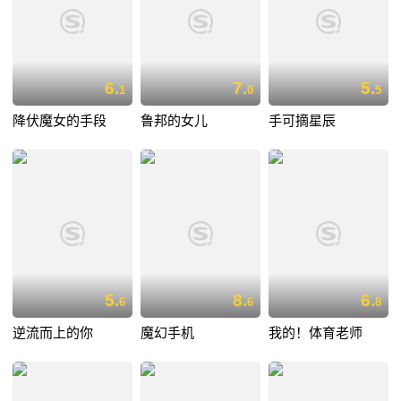
6.
7.
5.
1
0
5
降伏魔女的手段
鲁邦的女儿
手可摘星辰
5.
8.
6.
6
6
8
逆流而上的你
魔幻手机
我的！体育老师