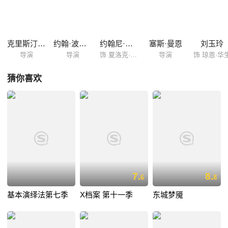
克里斯汀·摩尔
约翰·波尔森
约翰尼·李·米勒
塞斯·曼恩
刘玉玲
导演
导演
饰 夏洛克·福尔摩斯
导演
饰 琼恩·华
猜你喜欢
7.
8.
6
8
基本演绎法第七季
X档案 第十一季
东城梦魇