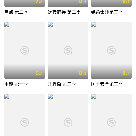
7.
8.
9.
5
4
4
盲点 第二季
逆转奇兵 第二季
绝命毒师第三季
6.
8.
8.
3
5
7
本能 第一季
开膛街 第三季
国土安全第三季