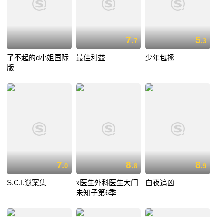
7.
5.
7
3
了不起的d小姐国际
最佳利益
少年包拯
版
7.
8.
8.
0
8
9
S.C.I.谜案集
x医生外科医生大门
白夜追凶
未知子第6季