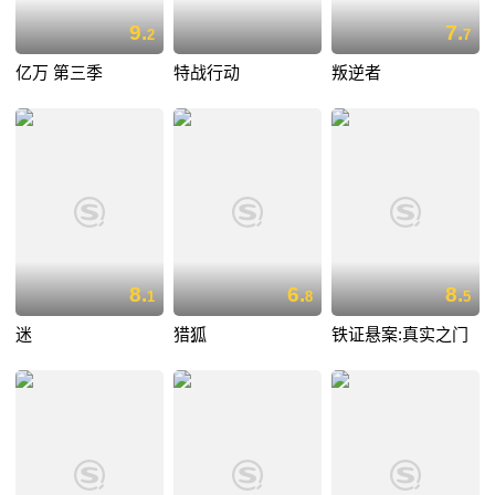
9.
7.
2
7
亿万 第三季
特战行动
叛逆者
8.
6.
8.
1
8
5
迷
猎狐
铁证悬案:真实之门