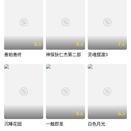
6.
9.
7.
9
2
6
善始善终
神探狄仁杰第二部
灵魂摆渡3
8.
6.
6
3
沉睡花园
一触即发
白色月光