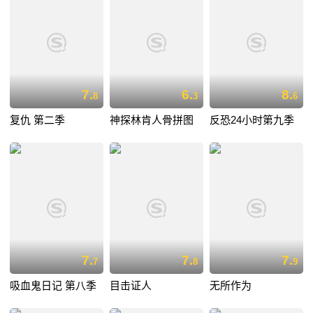
7.
6.
8.
8
3
6
复仇 第二季
神探林肯人骨拼图
反恐24小时第九季
7.
7.
7.
7
8
9
吸血鬼日记 第八季
目击证人
无所作为