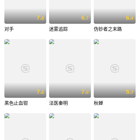
7.
6.
6.
8
7
4
对手
迷雾追踪
伪钞者之末路
7.
7.
5.
6
0
7
黑色止血钳
法医秦明
秋蝉