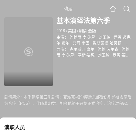
动漫
基本演绎法第六季
2018
/
美国
/
剧情 悬疑
主演：
约翰尼·李·米勒
刘玉玲
乔恩·迈克
尔·希尔
艾丹·奎因
戴斯蒙德·哈灵顿
布
雷特·道顿
翠斯提·凯莉·邓恩
乔丹·盖尔
导演：
克里斯汀·摩尔
约翰·波尔森
约翰
伯
Wayne
Wilcox
尼·李·米勒
塞斯·曼恩
刘玉玲
罗恩·福图
纳托
剧情简介 :
本季延续第五季剧情：夏洛克·福尔摩斯头部受伤引起脑震荡后
综合症（PCS），伴随着幻觉。如今他终于开始正式治疗，治疗过程起伏
不定，不能保证恢复，他不得不面对痛苦的现实：如果失去强大清晰的头
脑，自己还剩下什么。另一方面，福尔摩斯的曾经最危险、也最微妙的敌
人重新出现他生活中……
演职人员