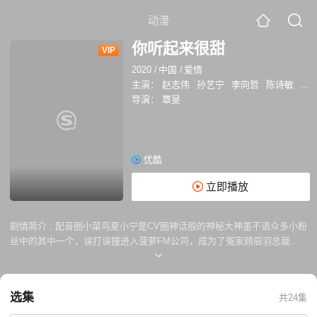
动漫
你听起来很甜
VIP
2020
/
中国
/
爱情
主演：
赵志伟
孙艺宁
李向哲
陈诗敏
丁
导演：
覃旻
优酷
立即播放
剧情简介 :
配音圈小菜鸟夏小宁是CV圈神话般的神秘大神墨不语众多小粉
丝中的其中一个，误打误撞进入菠萝FM公司，成为了冤家顾辰羽总裁的
助理，并且凭借自己的努力竞选上了《忘川》这部剧的配音女二号。夏小
宁意外发现自己的偶像大神墨不语竟然就是自己的上司顾辰羽，夏小宁为
梦想努力的样子感动了顾辰羽，两人暗生情愫，顾辰羽青梅竹马的郝嫣然
选集
共24集
因嫉妒多次设计夏小宁出丑，顾辰羽一路陪伴夏小宁化解危机，夏小宁也
让顾辰羽渐渐有了勇气坚持自己的梦想，不顾父亲的反对，对外公开了自