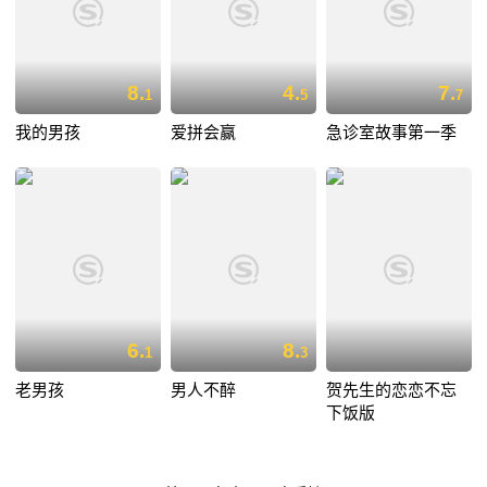
8.
4.
7.
1
5
7
我的男孩
爱拼会赢
急诊室故事第一季
6.
8.
1
3
老男孩
男人不醉
贺先生的恋恋不忘
下饭版