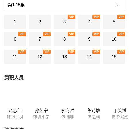
己的秘密身份。一切走上正轨，夏小宁的事业也稳步上升时，她身世的秘
密却突然被揭开。夏小宁被迫退出配音圈，还得知顾辰羽竟然与她曾经的
VIP
VIP
VIP
人生低谷有着巨大关系，她和顾辰羽的爱情能否冲破阻碍？而面对爱情、
1
2
3
4
5
友情、亲情的抉择，他们又该何去何从……
VIP
VIP
VIP
VIP
VIP
6
7
8
9
10
VIP
VIP
VIP
VIP
VIP
11
12
13
14
15
演职人员
赵志伟
孙艺宁
李向哲
陈诗敏
丁笑滢
饰 顾辰羽
饰 夏小宁
饰 谢非
饰 金瑶
饰 郝嫣然