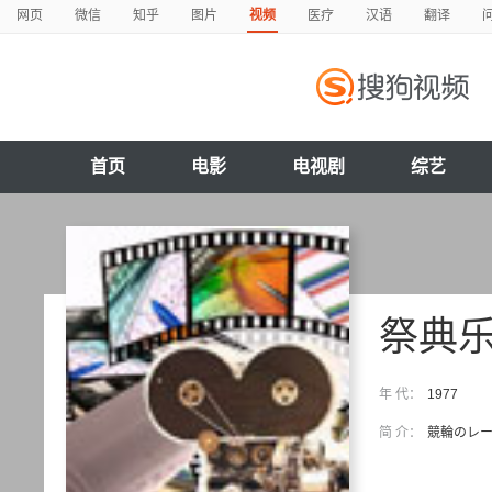
网页
微信
知乎
图片
视频
医疗
汉语
翻译
首页
电影
电视剧
综艺
祭典
年 代：
1977
简 介：
競輪のレ