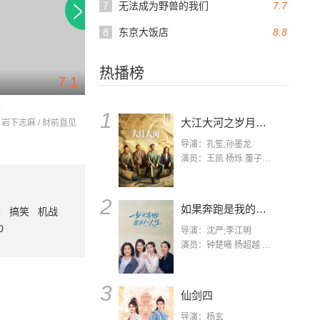
7
无法成为野兽的我们
7.7
8
东京大饭店
8.8
热播榜
7.1
堂
元禄缭乱
证言
1
大江大河之岁月如歌
 岩下志麻 / 财前直见
中村勘三郎 / 村上弘明 / 萩原健一
东山纪之 / 萩原健一 
导演：孔笙;孙墨龙
演员：王凯 杨烁 董子健 杨采钰 张佳宁 练练 林栋甫 房子斌
2
如果奔跑是我的人生
番
搞笑
机战
0
导演：沈严;李江明
演员：钟楚曦 杨超越 许娣 陈小艺 侯雯元 宋洋 王宥钧 李添诺
3
仙剑四
导演：杨玄