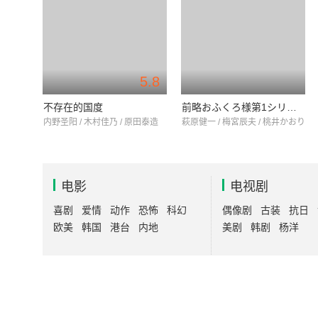
5.8
不存在的国度
前略おふくろ様第1シリーズ
内野圣阳 / 木村佳乃 / 原田泰造
萩原健一 / 梅宮辰夫 / 桃井かおり
电影
电视剧
喜剧
爱情
动作
恐怖
科幻
偶像剧
古装
抗日
欧美
韩国
港台
内地
美剧
韩剧
杨洋