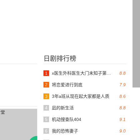
日剧排行榜
1
x医生外科医生大门未知子第6季
8.8
2
将恋爱进行到底
7.9
3
3年a班从现在起大家都是人质
8.6
4
凪的新生活
8.8
5
机动搜查队404
9.1
6
我的恐怖妻子
9.0