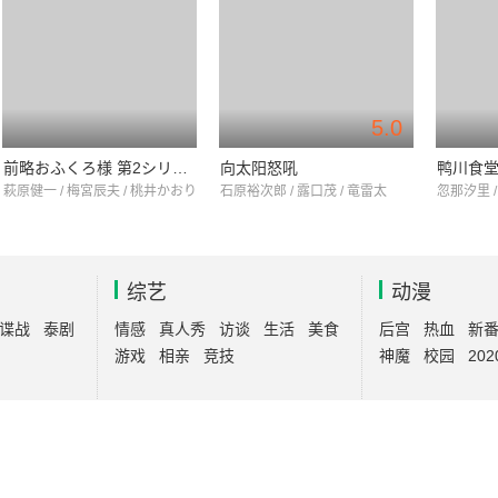
5.0
前略おふくろ様 第2シリーズ
向太阳怒吼
鸭川食
萩原健一 / 梅宮辰夫 / 桃井かおり
石原裕次郎 / 露口茂 / 竜雷太
忽那汐里 /
综艺
动漫
谍战
泰剧
情感
真人秀
访谈
生活
美食
后宫
热血
新
游戏
相亲
竞技
神魔
校园
202