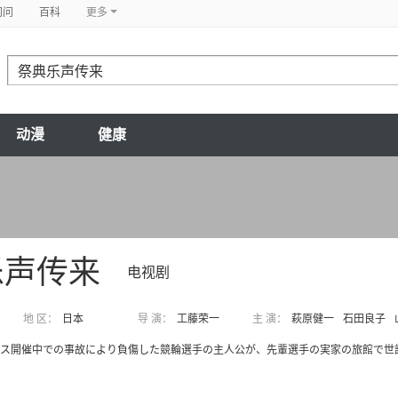
问问
百科
更多
动漫
健康
乐声传来
电视剧
地 区：
日本
导 演：
工藤荣一
主 演：
萩原健一
石田良子
ース開催中での事故により負傷した競輪選手の主人公が、先輩選手の実家の旅館で世