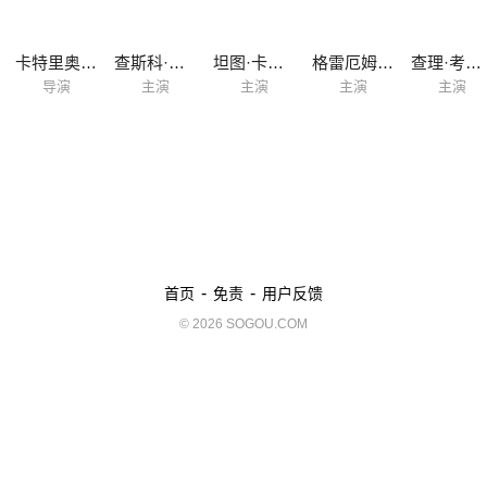
卡特里奥娜·麦肯齐
查斯科·斯宾塞
坦图·卡丁诺
格雷厄姆·格林
查理·考克斯
导演
主演
主演
主演
主演
-
-
首页
免责
用户反馈
© 2026 SOGOU.COM