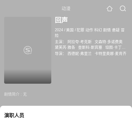
动漫
回声
2024
/
美国
/
犯罪 动作 科幻 剧情 悬疑 冒
险
主演：
阿拉夸·考克斯
文森特·多诺费奥
黛芙芮·雅各
查斯科·斯宾塞
坦图·卡丁诺
格雷厄姆·格林
科迪·莱特宁
查理·考克斯
导演：
西德妮·弗里兰
卡特里奥娜·麦肯齐
茱莉亚·琼斯
莫宁斯塔·安吉琳
剧情简介 :
无
演职人员