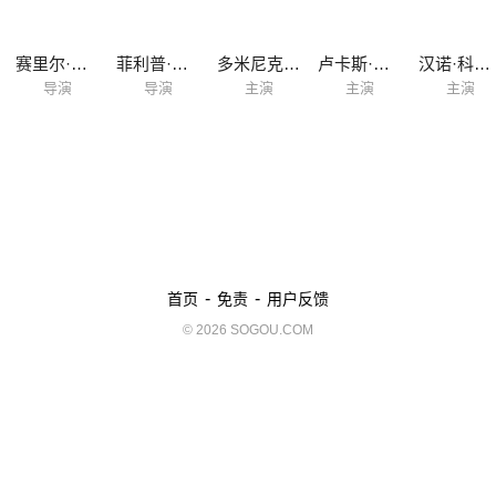
赛里尔·鲍斯
菲利普·斯腾纳特
多米尼克·马库斯·辛格
卢卡斯·格雷戈霍威茨
汉诺·科夫勒
导演
导演
主演
主演
主演
-
-
首页
免责
用户反馈
© 2026 SOGOU.COM