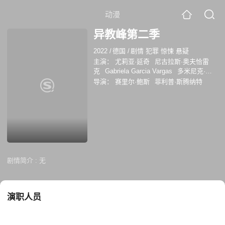
动漫
异教峰第二季
2022
/
德国
/
剧情 犯罪 惊悚 悬疑
主演：
尤莉亚·延奇
尼古拉斯·奥夫恰雷
克
Gabriela Garcia Vargas
多米尼克·马
库斯·辛格
Christina Cervenka
克里斯托
导演：
赛里尔·鲍斯
菲利普·斯腾纳特
弗·沙夫
Natasha Petrovic
卢卡斯·格雷戈
霍威茨
汉诺·科夫勒
马丁·费弗尔
弗朗兹
·哈特维希
弗兰齐斯卡·冯·哈斯多夫
娜塔
莎·彼
剧情简介 :
无
演职人员