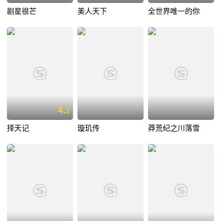
剧星很芒
美人天下
全世界唯一的你
4.
3
择天记
璇玑传
莽荒纪之川落雪