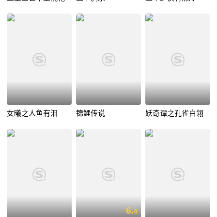
女曦之人鱼有泪
锦鲤传说
妖奇谭之孔雀白翎
6.
4