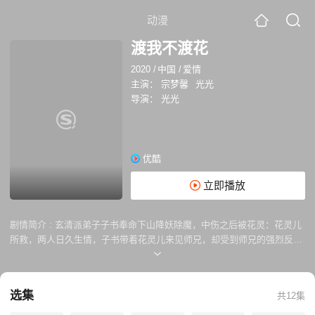
动漫
渡我不渡花
2020
/
中国
/
爱情
主演：
宗梦馨
光光
导演：
光光
优酷
立即播放
剧情简介 :
玄清派弟子子书奉命下山降妖除魔，中伤之后被花灵：花灵儿
所救，两人日久生情，子书带着花灵儿来见师兄，却受到师兄的强烈反
对，师兄坚定人妖不能在一起，要求子书将花灵儿就地正法。
选集
共12集