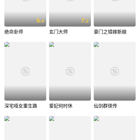
5.
7.
4
2
绝命卦师
玄门大师
豪门之错嫁新娘
深宅哑女重生路
爱妃何时休
仙剑群侠传