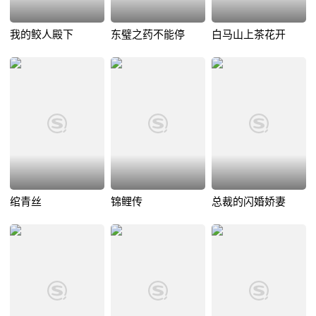
我的鲛人殿下
东璧之药不能停
白马山上茶花开
绾青丝
锦鲤传
总裁的闪婚娇妻