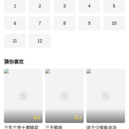
1
2
3
4
5
6
7
8
9
10
11
12
猜你喜欢
6.
5.
6
4
三生三世十里桃花
三千鸦杀
这个少侠有点冷