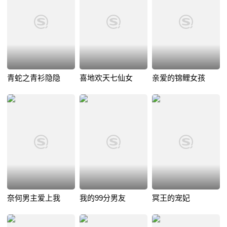
青蛇之青衫隐隐
喜地欢天七仙女
亲爱的锦鲤女孩
奈何男主爱上我
我的99分男友
冥王的宠妃