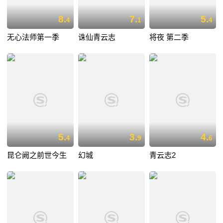
8.
7.
5.
4
1
4
无心法师第一季
诛仙青云志
将夜 第二季
5.
3.
4.
4
9
6
昆仑阙之前世今生
幻城
青云志2