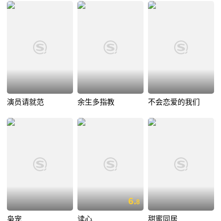
演员请就范
余生多指教
不会恋爱的我们
6.
8
枭宠
读心
甜蜜同居