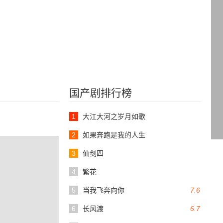
国产剧排行榜
1
大江大河之岁月如歌
2
如果奔跑是我的人生
3
仙剑四
4
繁花
5
当我飞奔向你
7.6
6
长风渡
6.7