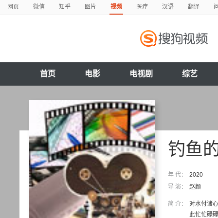
网页
微信
知乎
图片
视频
医疗
汉语
翻译
首页
电影
电视剧
综艺
钓鱼
年 代：
2020
导 演：
赵颜
简 介：
对水付诸心
此忙忙碌碌