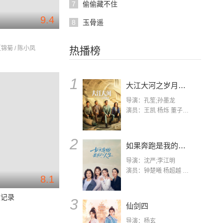
7
偷偷藏不住
9.4
8
玉骨遥
夏锦菊 / 陈小凤
热播榜
1
大江大河之岁月如歌
导演：孔笙;孙墨龙
演员：王凯 杨烁 董子健 杨采钰 张佳宁 练练 林栋甫 房子斌
2
如果奔跑是我的人生
导演：沈严;李江明
演员：钟楚曦 杨超越 许娣 陈小艺 侯雯元 宋洋 王宥钧 李添诺
8.1
发记录
3
仙剑四
导演：杨玄