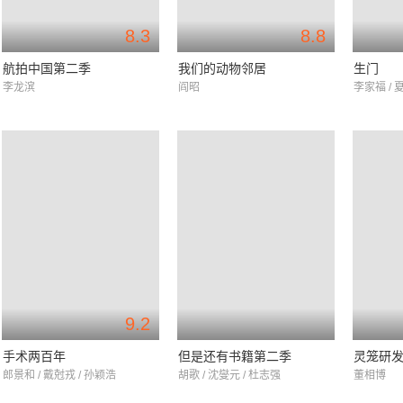
8.3
8.8
航拍中国第二季
我们的动物邻居
生门
李龙滨
阎昭
李家福 / 
9.2
手术两百年
但是还有书籍第二季
灵笼研
郎景和 / 戴尅戎 / 孙颖浩
胡歌 / 沈燮元 / 杜志强
董相博