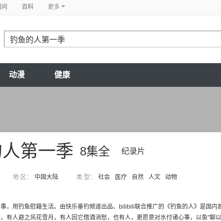
问问
百科
更多
动漫
健康
的人第一季
8集全
纪录片
地 区：
中国大陆
类 型：
社会
医疗
自然
人文
动物
事，用钓鱼慰藉生活。由快乐垂钓频道出品、bilibili联合推广的《钓鱼的人》是
，有人避之风花雪月，有人因它借酒消愁，也有人，更愿意对水付诸心事，以鱼"聊以解