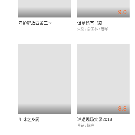
9.0
守护解放西第三季
但是还有书籍
朱岳 / 俞国林 / 范晔
8.8
川味之乡厨
巡逻现场实录2018
蔡征 / 陈亮