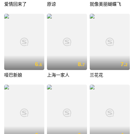
爱情回来了
原谅
就像美丽蝴蝶飞
6.
8.
7.
6
7
2
哑巴新娘
上海一家人
兰花花