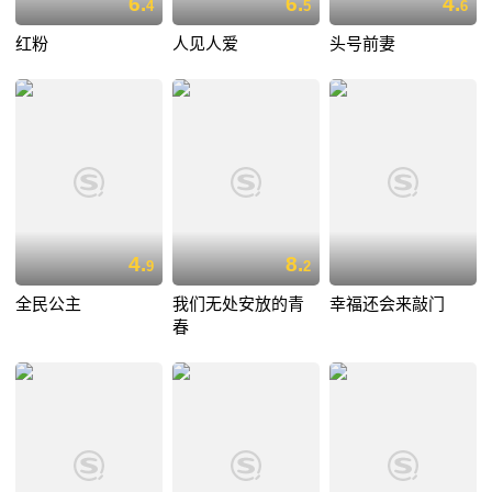
6.
6.
4.
4
5
6
红粉
人见人爱
头号前妻
4.
8.
9
2
全民公主
我们无处安放的青
幸福还会来敲门
春