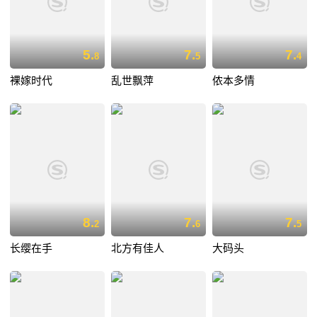
5.
7.
7.
8
5
4
裸嫁时代
乱世飘萍
侬本多情
8.
7.
7.
2
6
5
长缨在手
北方有佳人
大码头