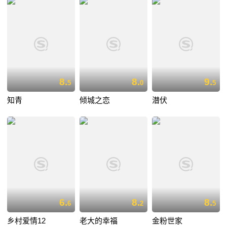
8.
8.
9.
5
0
5
知青
倾城之恋
潜伏
6.
8.
8.
6
2
5
乡村爱情12
老大的幸福
金粉世家