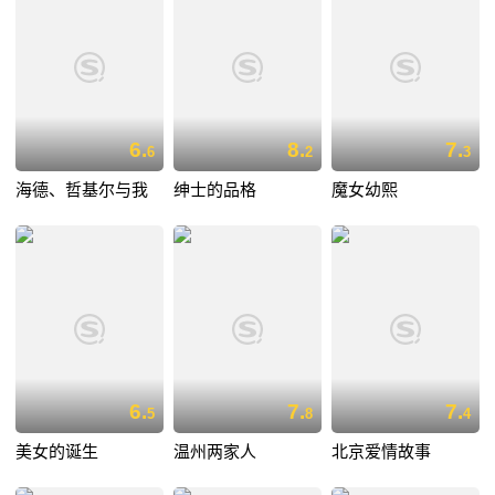
6.
8.
7.
6
2
3
海德、哲基尔与我
绅士的品格
魔女幼熙
6.
7.
7.
5
8
4
美女的诞生
温州两家人
北京爱情故事