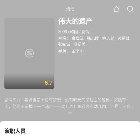
动漫
伟大的遗产
2006
/
韩国
/
爱情
主演：
金载沅
韩志旼
金志勋
边希峰
张铉诚
柳妍美
导演：
金平中
6.
7
剧情简介 :
姜贤世是个没有梦想，没有明天的黑社会的成员。突然有一
天，他的面前掉下一个遗产——幼儿园！黑社会和幼儿园，世界上不会有
第二个这样不协调的组合吧？ 这个幼儿园里有一个与姜贤世处处对立的女
老师俞未来和严肃的监管老师高雅拉，还有一群可爱的小朋友。周边更有
时刻盯着幼儿园的父亲和黑社会的老大。 姜贤世和他们之间到底会发生什
演职人员
么样的故事呢？到底母亲留下的伟大的遗产是什么呢？只是一所幼儿园
吗？