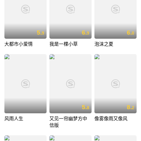
5.
6.
6.
9
9
0
大都市小爱情
我是一棵小草
泡沫之夏
5.
8.
8
2
风雨人生
又见一帘幽梦方中
像雾像雨又像风
信版