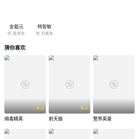
金载沅
韩智敏
饰 姜贤世
饰 刘美来
猜你喜欢
6.
6.
2
6
缉毒精英
射天狼
警界英豪