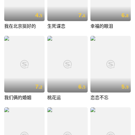
4.
7.
6.
5
6
8
我在北京挺好的
生死谍恋
幸福的眼泪
7.
6.
5.
2
5
9
我们俩的婚姻
桃花运
恋恋不忘