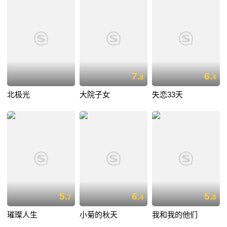
7.
6.
8
4
北极光
大院子女
失恋33天
5.
6.
5.
7
4
8
璀璨人生
小菊的秋天
我和我的他们