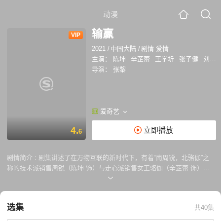
动漫
输赢
VIP
2021
/
中国大陆
/
剧情 爱情
主演：
陈坤
辛芷蕾
王学圻
张子健
刘威葳
导演：
张黎
爱奇艺
4.
立即播放
6
剧情简介 :
剧集讲述了在万物互联的新时代下，有着“南周锐，北骆伽”之
称的技术派销售周锐（陈坤 饰）与走心派销售女王骆伽（辛芷蕾 饰）在
市场竞争的浪潮中狭路相逢，感受对手与爱人的复杂身份变换，体会合力
的焦灼的都市情感纠葛。理性和感性的矛盾拷问职场人生“输与赢”的真正
意义，而不懈奋斗的年轻人用利他共赢的精神在商海交锋中释放他们的理
选集
共40集
想之光。