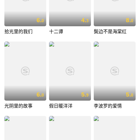
6.
4.
8.
0
3
0
拾光里的我们
十二谭
鬓边不是海棠红
6.
5.
5.
0
9
0
光阴里的故事
假日暖洋洋
李波罗的爱情