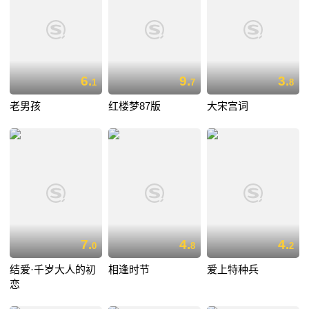
6.
9.
3.
1
7
8
老男孩
红楼梦87版
大宋宫词
7.
4.
4.
0
8
2
结爱·千岁大人的初
相逢时节
爱上特种兵
恋