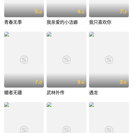
5.
4.
7.
0
1
3
青春无季
我亲爱的小洁癖
我只喜欢你
7.
9.
3.
0
6
6
媚者无疆
武林外传
遇龙