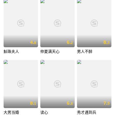
4.
6.
8.
8
2
3
斛珠夫人
仲夏满天心
男人不醉
8.
6.
7.
1
8
5
大男当婚
读心
秀才遇到兵