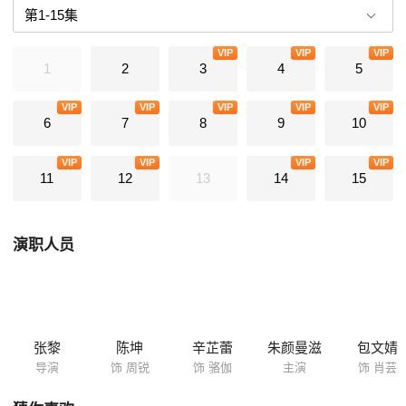
VIP
VIP
VIP
1
2
3
4
5
VIP
VIP
VIP
VIP
VIP
6
7
8
9
10
VIP
VIP
VIP
VIP
11
12
13
14
15
演职人员
张黎
陈坤
辛芷蕾
朱颜曼滋
包文婧
导演
饰 周锐
饰 骆伽
主演
饰 肖芸