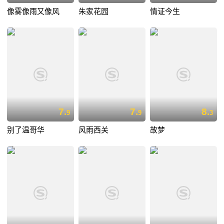
像雾像雨又像风
朱家花园
情证今生
7.
7.
8.
9
9
3
别了温哥华
风雨西关
故梦