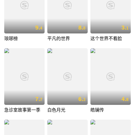
9.
8.
3.
4
8
1
琅琊榜
平凡的世界
这个世界不看脸
7.
6.
4.
7
3
8
急诊室故事第一季
白色月光
皓镧传