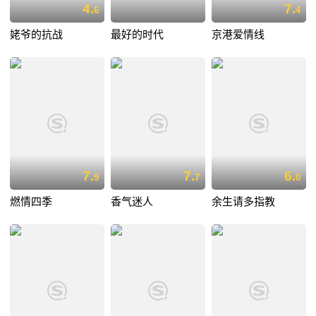
4.
7.
6
4
姥爷的抗战
最好的时代
京港爱情线
7.
7.
6.
9
7
0
燃情四季
香气迷人
余生请多指教