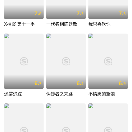
7.
7.
7.
6
3
3
X档案 第十一季
一代名相陈廷敬
我只喜欢你
6.
6.
6.
7
4
9
迷雾追踪
伪钞者之末路
不情愿的新娘