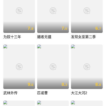
7.
7.
6.
8
0
7
为奴十三年
媚者无疆
发现女巫第二季
9.
8.
8.
6
3
8
武林外传
匹诺曹
大江大河2