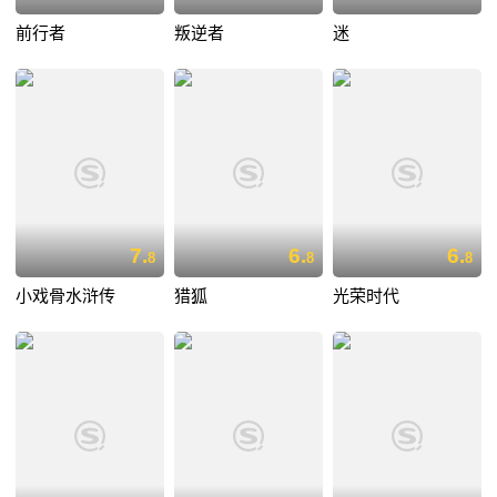
前行者
叛逆者
迷
7.
6.
6.
8
8
8
小戏骨水浒传
猎狐
光荣时代