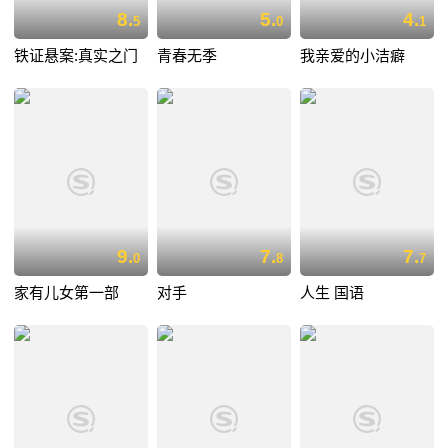
8.
5.
4.
5
0
1
铁证悬案:真实之门
青春无季
我亲爱的小洁癖
9.
7.
7.
0
8
7
家有儿女第一部
对手
人生 国语