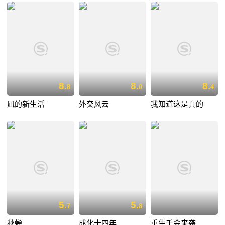
8.
8.
8.
8
0
4
凪的新生活
外交风云
我知道这是真的
5.
5.
7
8
秋蝉
成化十四年
重生千金来袭