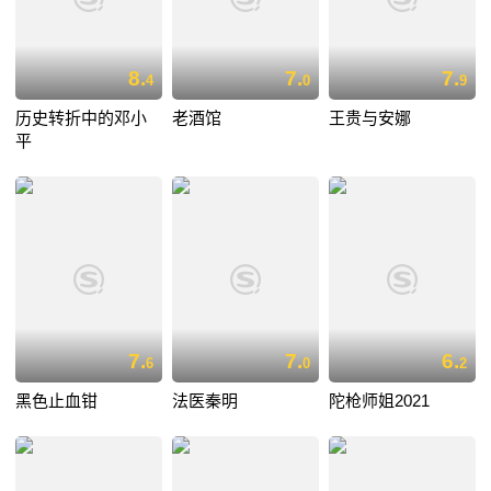
8.
7.
7.
4
0
9
历史转折中的邓小
老酒馆
王贵与安娜
平
7.
7.
6.
6
0
2
黑色止血钳
法医秦明
陀枪师姐2021