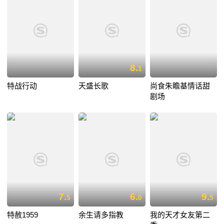
8.
1
特战行动
天盛长歌
尚食朱瞻基情话甜
剧场
7.
6.
9.
5
0
5
特赦1959
余生请多指教
我的天才女友第二