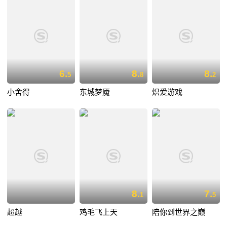
6.
8.
8.
5
8
2
小舍得
东城梦魇
炽爱游戏
8.
7.
1
5
超越
鸡毛飞上天
陪你到世界之巅