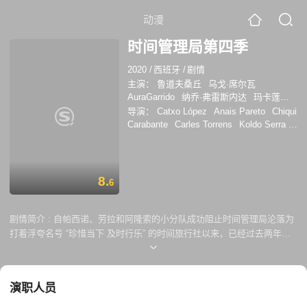
动漫
时间管理局第四季
2020
/
西班牙
/
剧情
主演：
鲁道夫桑丘
乌戈·席尔瓦
AuraGarrido
纳乔·弗雷斯内达
玛卡莲娜·
加西亚
卡耶塔娜·吉恩·库尔沃
导演：
Catxo López
Anais Pareto
Chiqui
JaimeBlach
杰米·布兰奇
JuanGea
Carabante
Carles Torrens
Koldo Serra
FrancescaPión
JuliánVillagrán
Jorge Dorado
Marc Vigil
SusanaCórdoba
鲁道夫 桑丘
蕾切尔·拉
斯卡
维克多·雷布尔
马塞
8.
6
剧情简介 :
自帕西诺、劳拉和阿隆索的小分队成功阻止时间管理局沦落为
打着浮夸名号 “珍惜当下 及时行乐” 的时间旅行社以来，已经过去两年半
了。随着时间的沉淀，一切都归于平静。在两位忠实伙伴 (埃内斯托、艾
琳·拉腊) 的协助下，萨尔瓦多·马丁继续领导着时间管理局。那么接下来，
就让我们带领你们看看这个古老机构里正在发生着什么吧。 谁也想象不
演职人员
到，在这个早晨他们即将面临一件让人措手不及的事情：时间警报器出错
了，没办法定位任务地了怎么办？我们熟悉的世界会面临危险吗？办公室