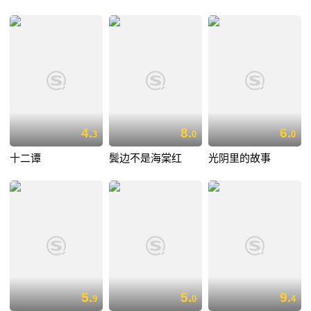
4.
8.
6.
3
0
0
十二谭
鬓边不是海棠红
光阴里的故事
5.
5.
9.
9
0
4