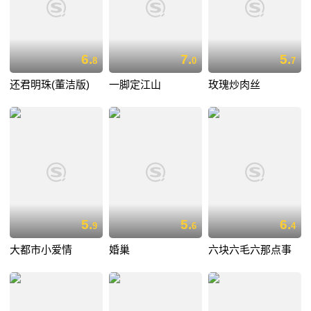
6.
7.
5.
8
0
7
还君明珠(董洁版)
一脚定江山
玫瑰炒肉丝
5.
5.
6.
9
6
4
大都市小爱情
婚巢
六块六毛六那点事