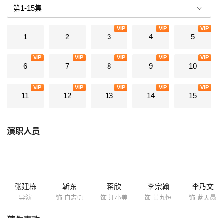
VIP
VIP
VIP
1
2
3
4
5
VIP
VIP
VIP
VIP
VIP
6
7
8
9
10
VIP
VIP
VIP
VIP
VIP
11
12
13
14
15
演职人员
张建栋
靳东
蒋欣
李宗翰
李乃文
导演
饰 白志勇
饰 江小美
饰 黄九恒
饰 蓝天愚