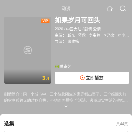
动漫
如果岁月可回头
VIP
2020
/
中国大陆
/
剧情 爱情
主演：
靳东
蒋欣
李宗翰
李乃文
左小青
导演：
张建栋
爱奇艺
3.
立即播放
4
剧情简介 :
同一个城市中，三个彼此陌生的家庭都出事了，三个婚姻失败
的家庭孤独无助难以自拔，不约而同想换 个活法，逃避现实生活的残酷。
一个有着一段风雨过去的女人介入了他们的颠覆，等待他们的是无尽的未
知，疯狂玩乐代孕艳遇快意恩仇。有人选择顺从宿命，有人选择逆天而
爱，历经了万水千山，是重新回头还是拒绝，他们该如何面对？
选集
共44集