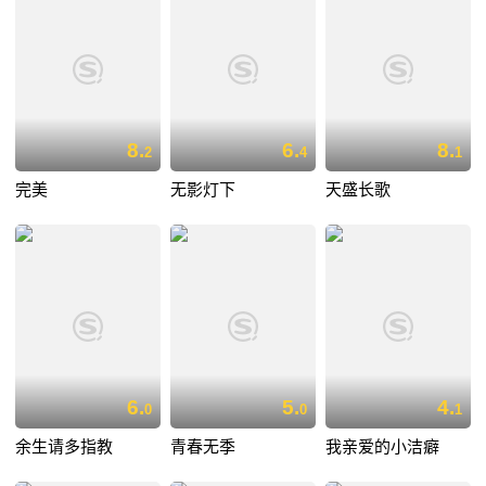
8.
6.
8.
2
4
1
完美
无影灯下
天盛长歌
6.
5.
4.
0
0
1
余生请多指教
青春无季
我亲爱的小洁癖