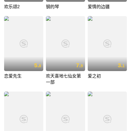
欢乐颂2
钢的琴
爱情的边疆
5.
7.
3.
8
9
1
恋爱先生
欢天喜地七仙女第
爱之初
一部