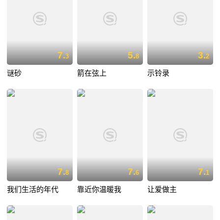
7.
5.
3.
3
8
2
谜砂
箭在弦上
示铃录
7.
7.
7.
8
6
1
我们生活的年代
靠近你温暖我
让爱做主