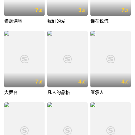
7.
3.
7.
0
5
3
狼烟遍地
我们的爱
谁在说谎
7.
4.
4.
8
6
6
大舞台
凡人的品格
继承人