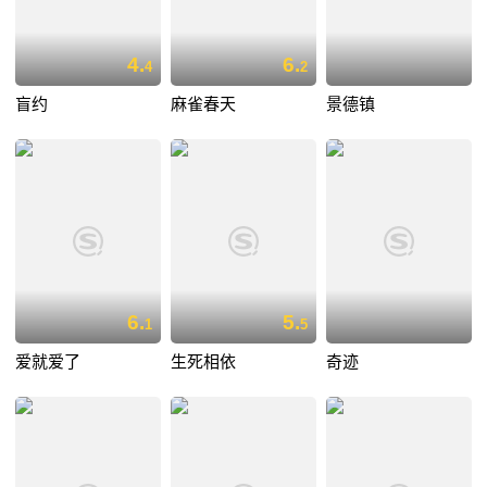
4.
6.
4
2
盲约
麻雀春天
景德镇
6.
5.
1
5
爱就爱了
生死相依
奇迹