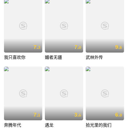
7.
7.
9.
3
0
6
我只喜欢你
媚者无疆
武林外传
7.
3.
6.
1
6
0
奔腾年代
遇龙
拾光里的我们