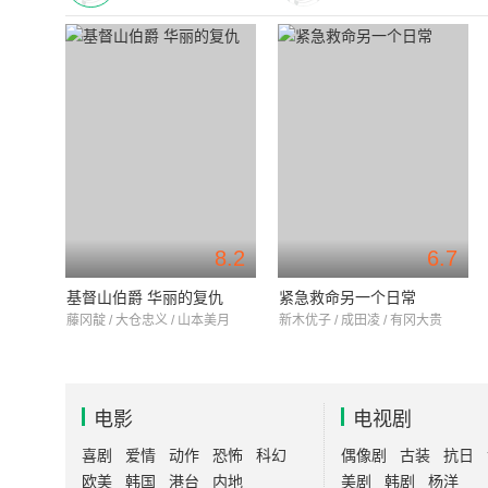
8.2
6.7
基督山伯爵 华丽的复仇
紧急救命另一个日常
藤冈靛 / 大仓忠义 / 山本美月
新木优子 / 成田凌 / 有冈大贵
电影
电视剧
喜剧
爱情
动作
恐怖
科幻
偶像剧
古装
抗日
欧美
韩国
港台
内地
美剧
韩剧
杨洋