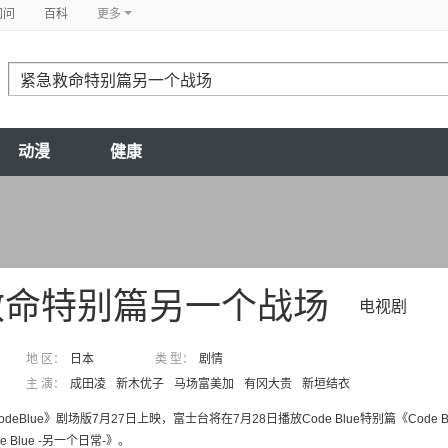
问问
百科
更多
动漫
健康
救命特别篇另一个战场
电视剧
地 区：
日本
类 型：
剧情
主 演：
成田凌
新木优子
马场富美加
有冈大贵
新垣结衣
deBlue》剧场版7月27日上映，富士台将在7月28日播放Code Blue特别篇《Code
e Blue -另一个日常-》。