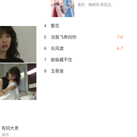
演员：鞠婧祎 陈哲远 茅子俊 毛晓慧 王媛可 张志浩 林枫松 张帆（演员）
4
繁花
5
当我飞奔向你
7.6
6
长风渡
6.7
7
偷偷藏不住
8
玉骨遥
有冈大贵
演员