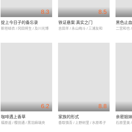
8.3
8.5
掟上今日子的备忘录
铁证悬案:真实之门
黑色止
新垣结衣 / 冈田将生 / 及川光博
吉田羊 / 永山绚斗 / 三浦友和
二宫和也 /
6.2
8.8
咖啡遇上香草
家族的形式
亲密姐
福原遥 / 樱田通 / 黑羽麻璃央
香取慎吾 / 上野树里 / 水原希子
石原里美 /