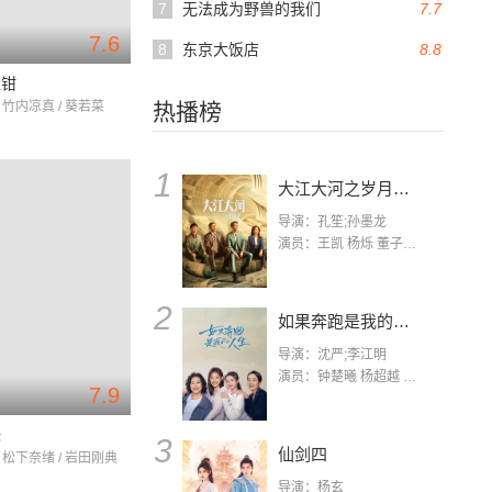
7
无法成为野兽的我们
7.7
7.6
8
东京大饭店
8.8
血钳
 竹内凉真 / 葵若菜
热播榜
1
大江大河之岁月如歌
导演：孔笙;孙墨龙
演员：王凯 杨烁 董子健 杨采钰 张佳宁 练练 林栋甫 房子斌
2
如果奔跑是我的人生
导演：沈严;李江明
演员：钟楚曦 杨超越 许娣 陈小艺 侯雯元 宋洋 王宥钧 李添诺
7.9
妹
3
仙剑四
 松下奈绪 / 岩田刚典
导演：杨玄