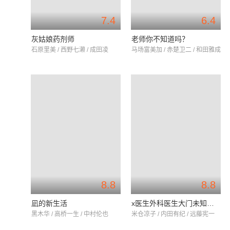
7.4
6.4
灰姑娘药剂师
老师你不知道吗？
石原里美 / 西野七濑 / 成田凌
马场富美加 / 赤楚卫二 / 和田雅成
8.8
8.8
凪的新生活
x医生外科医生大门未知子第6季
黑木华 / 高桥一生 / 中村伦也
米仓凉子 / 内田有纪 / 远藤宪一