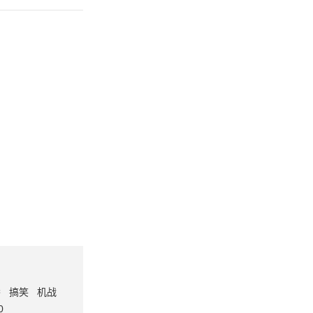
番
搞笑
机战
0