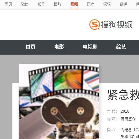
网页
微信
知乎
图片
视频
医疗
汉语
翻译
首页
电影
电视剧
综艺
紧急
年 代：
2018
导 演：
野田悠介
简 介：
为纪念《Co
生剧《Cod