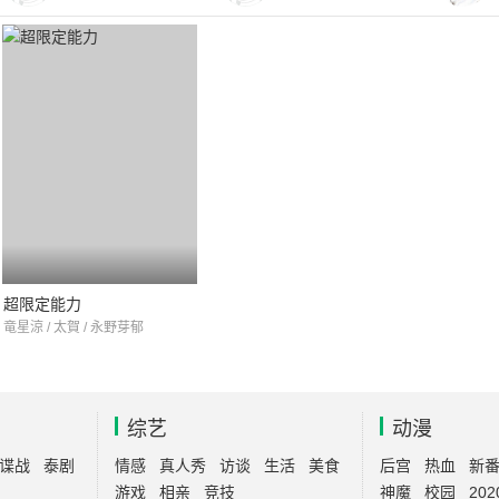
超限定能力
竜星涼 / 太賀 / 永野芽郁
综艺
动漫
谍战
泰剧
情感
真人秀
访谈
生活
美食
后宫
热血
新
游戏
相亲
竞技
神魔
校园
202